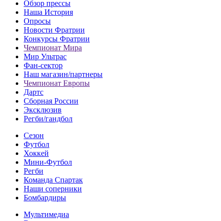
Обзор прессы
Наша История
Опросы
Новости Фратрии
Конкурсы Фратрии
Чемпионат Мира
Мир Ультрас
Фан-cектор
Наш магазин/партнеры
Чемпионат Европы
Дартс
Сборная России
Эксклюзив
Регби/гандбол
Сезон
Футбол
Хоккей
Мини-Футбол
Регби
Команда Спартак
Наши соперники
Бомбардиры
Мультимедиа