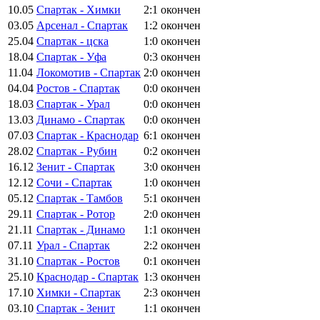
10.05
Спартак - Химки
2:1
окончен
03.05
Арсенал - Спартак
1:2
окончен
25.04
Спартак - цска
1:0
окончен
18.04
Спартак - Уфа
0:3
окончен
11.04
Локомотив - Спартак
2:0
окончен
04.04
Ростов - Спартак
0:0
окончен
18.03
Спартак - Урал
0:0
окончен
13.03
Динамо - Спартак
0:0
окончен
07.03
Спартак - Краснодар
6:1
окончен
28.02
Спартак - Рубин
0:2
окончен
16.12
Зенит - Спартак
3:0
окончен
12.12
Сочи - Спартак
1:0
окончен
05.12
Спартак - Тамбов
5:1
окончен
29.11
Спартак - Ротор
2:0
окончен
21.11
Спартак - Динамо
1:1
окончен
07.11
Урал - Спартак
2:2
окончен
31.10
Спартак - Ростов
0:1
окончен
25.10
Краснодар - Спартак
1:3
окончен
17.10
Химки - Спартак
2:3
окончен
03.10
Спартак - Зенит
1:1
окончен