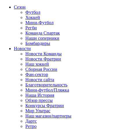
Сезон
Футбол
Хоккей
Мини-Футбол
Регби
Команда Спартак
Наши соперники
Бомбардиры
Новости
Новости Команды
Новости Фратрии
Наш хоккей
Сборная России
Фан-cектор
Новости сайта
Благотворительность
Мини-футбол/Пляжка
Наша История
Обзор прессы
Конкурсы Фратрии
Мир Ультрас
Наш магазин/партнеры
Дартс
Ретро