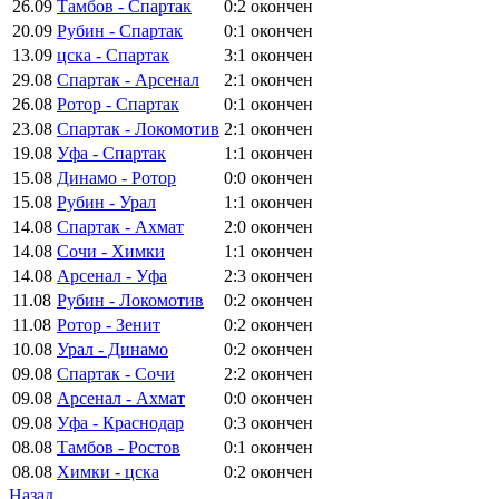
26.09
Тамбов - Спартак
0:2
окончен
20.09
Рубин - Спартак
0:1
окончен
13.09
цска - Спартак
3:1
окончен
29.08
Спартак - Арсенал
2:1
окончен
26.08
Ротор - Спартак
0:1
окончен
23.08
Спартак - Локомотив
2:1
окончен
19.08
Уфа - Спартак
1:1
окончен
15.08
Динамо - Ротор
0:0
окончен
15.08
Рубин - Урал
1:1
окончен
14.08
Спартак - Ахмат
2:0
окончен
14.08
Сочи - Химки
1:1
окончен
14.08
Арсенал - Уфа
2:3
окончен
11.08
Рубин - Локомотив
0:2
окончен
11.08
Ротор - Зенит
0:2
окончен
10.08
Урал - Динамо
0:2
окончен
09.08
Спартак - Сочи
2:2
окончен
09.08
Арсенал - Ахмат
0:0
окончен
09.08
Уфа - Краснодар
0:3
окончен
08.08
Тамбов - Ростов
0:1
окончен
08.08
Химки - цска
0:2
окончен
Назад