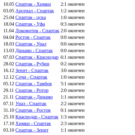
10.05
Спартак - Химки
2:1
окончен
03.05
Арсенал - Спартак
1:2
окончен
25.04
Спартак - цска
1:0
окончен
18.04
Спартак - Уфа
0:3
окончен
11.04
Локомотив - Спартак
2:0
окончен
04.04
Ростов - Спартак
0:0
окончен
18.03
Спартак - Урал
0:0
окончен
13.03
Динамо - Спартак
0:0
окончен
07.03
Спартак - Краснодар
6:1
окончен
28.02
Спартак - Рубин
0:2
окончен
16.12
Зенит - Спартак
3:0
окончен
12.12
Сочи - Спартак
1:0
окончен
05.12
Спартак - Тамбов
5:1
окончен
29.11
Спартак - Ротор
2:0
окончен
21.11
Спартак - Динамо
1:1
окончен
07.11
Урал - Спартак
2:2
окончен
31.10
Спартак - Ростов
0:1
окончен
25.10
Краснодар - Спартак
1:3
окончен
17.10
Химки - Спартак
2:3
окончен
03.10
Спартак - Зенит
1:1
окончен