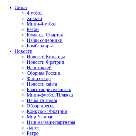
Сезон
Футбол
Хоккей
Мини-Футбол
Регби
Команда Спартак
Наши соперники
Бомбардиры
Новости
Новости Команды
Новости Фратрии
Наш хоккей
Сборная России
Фан-cектор
Новости сайта
Благотворительность
Мини-футбол/Пляжка
Наша История
Обзор прессы
Конкурсы Фратрии
Мир Ультрас
Наш магазин/партнеры
Дартс
Ретро