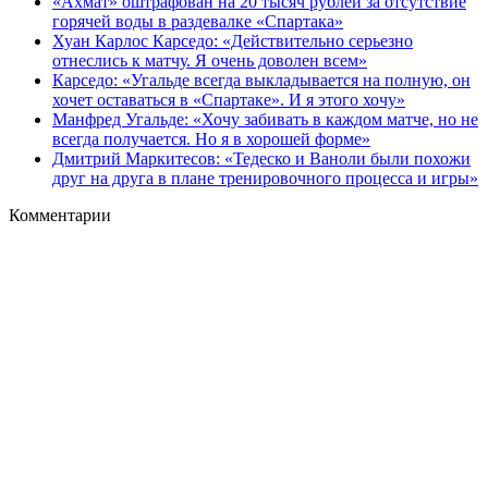
«Ахмат» оштрафован на 20 тысяч рублей за отсутствие
горячей воды в раздевалке «Спартака»
Хуан Карлос Карседо: «Действительно серьезно
отнеслись к матчу. Я очень доволен всем»
Карседо: «Угальде всегда выкладывается на полную, он
хочет оставаться в «Спартаке». И я этого хочу»
Манфред Угальде: «Хочу забивать в каждом матче, но не
всегда получается. Но я в хорошей форме»
Дмитрий Маркитесов: «Тедеско и Ваноли были похожи
друг на друга в плане тренировочного процесса и игры»
Комментарии