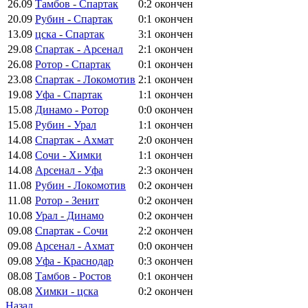
26.09
Тамбов - Спартак
0:2
окончен
20.09
Рубин - Спартак
0:1
окончен
13.09
цска - Спартак
3:1
окончен
29.08
Спартак - Арсенал
2:1
окончен
26.08
Ротор - Спартак
0:1
окончен
23.08
Спартак - Локомотив
2:1
окончен
19.08
Уфа - Спартак
1:1
окончен
15.08
Динамо - Ротор
0:0
окончен
15.08
Рубин - Урал
1:1
окончен
14.08
Спартак - Ахмат
2:0
окончен
14.08
Сочи - Химки
1:1
окончен
14.08
Арсенал - Уфа
2:3
окончен
11.08
Рубин - Локомотив
0:2
окончен
11.08
Ротор - Зенит
0:2
окончен
10.08
Урал - Динамо
0:2
окончен
09.08
Спартак - Сочи
2:2
окончен
09.08
Арсенал - Ахмат
0:0
окончен
09.08
Уфа - Краснодар
0:3
окончен
08.08
Тамбов - Ростов
0:1
окончен
08.08
Химки - цска
0:2
окончен
Назад