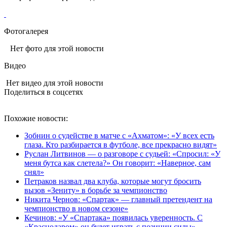
Фотогалерея
Нет фото для этой новости
Видео
Нет видео для этой новости
Поделиться в соцсетях
Похожие новости:
Зобнин о судействе в матче с «Ахматом»: «У всех есть
глаза. Кто разбирается в футболе, все прекрасно видят»
Руслан Литвинов — о разговоре с судьей: «Спросил: «У
меня бутса как слетела?» Он говорит: «Наверное, сам
снял»
Петраков назвал два клуба, которые могут бросить
вызов «Зениту» в борьбе за чемпионство
Никита Чернов: «Спартак» — главный претендент на
чемпионство в новом сезоне»
Кечинов: «У «Спартака» появилась уверенность. С
«Краснодаром» он будет играть с позиции силы»