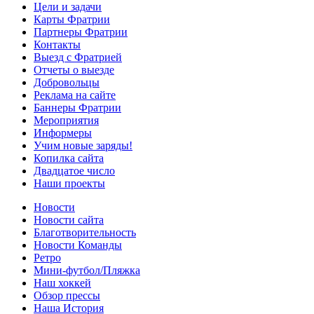
Цели и задачи
Карты Фратрии
Партнеры Фратрии
Контакты
Выезд с Фратрией
Отчеты о выезде
Добровольцы
Реклама на сайте
Баннеры Фратрии
Мероприятия
Информеры
Учим новые заряды!
Копилка сайта
Двадцатое число
Наши проекты
Новости
Новости сайта
Благотворительность
Новости Команды
Ретро
Мини-футбол/Пляжка
Наш хоккей
Обзор прессы
Наша История