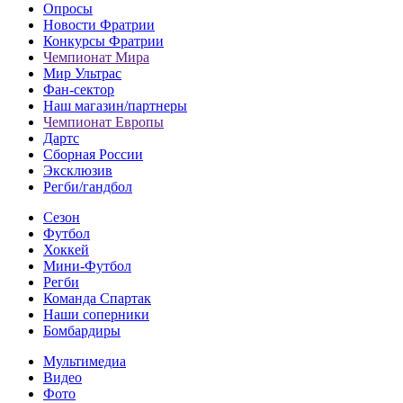
Опросы
Новости Фратрии
Конкурсы Фратрии
Чемпионат Мира
Мир Ультрас
Фан-cектор
Наш магазин/партнеры
Чемпионат Европы
Дартс
Сборная России
Эксклюзив
Регби/гандбол
Сезон
Футбол
Хоккей
Мини-Футбол
Регби
Команда Спартак
Наши соперники
Бомбардиры
Мультимедиа
Видео
Фото