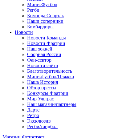
Мини-Футбол
Регби
Команда Спартак
Наши соперники
Бомбардиры
Новости
Новости Команды
Новости Фратрии
Наш хоккей
Сборная России
Фан-cектор
Новости сайта
Благотворительность
Мини-футбол/Пляжка
Наша История
Обзор прессы
Конкурсы Фратрии
Мир Ультрас
Наш магазин/партнеры
Дартс
Ретро
Эксклюзив
Регби/гандбол
Магазин
Фотоотчет