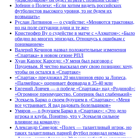
Зобнин о Полехе: «Если хотим видеть российских
футболистов высокого уровня, то не будем их
возвышать»
Руслан Литвинов — о судействе: «Меняются трактовки,
но на поле ситуации одни и те же»
Кристиофер Ву о судействе в матче с «Ахматом»: «Было
обидно во многих эпизодах. Отношусь к ошибкам с
пониманием»
Валерий Кечинов назвал положительные изменения
«Спартака» в новом сезоне РПЛ
Хуан Карлос Карседо: «У меня был разговор с
Пруцевым. Я честно высказал ему свою позицию: хочу,
чтобы он остался в «Спартаке»
«Спартак» предложил 20 миллионов евро за Лопеса,
«Палмейрас» оценивает форварда в 35-40 млн
Евгений Ловчев — о победе «Спартака» над «Родиной»:
«Огромное преимущество. Соперник был слабенький»
Эсекьель Барко о своем будущем в «Спартаке»: «Меня
все устраивает. Я рад радовать болельщиков»
Умяров — о будущем Барко в «Спартаке»: «Это дело
игрока и клуба. Понятно, что у Эсекьеля сильное
влияние на команду»
Александр Самедов: «Полех — талантливый игрок, но
таких талантливых парней футбол повидал немало»