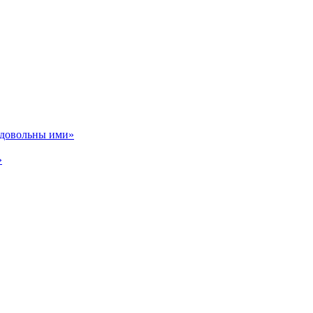
ь довольны ими»
»