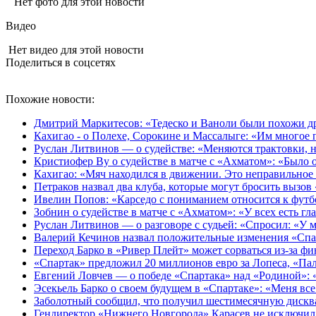
Нет фото для этой новости
Видео
Нет видео для этой новости
Поделиться в соцсетях
Похожие новости:
Дмитрий Маркитесов: «Тедеско и Ваноли были похожи др
Кахигао - о Полехе, Сорокине и Массалыге: «Им многое 
Руслан Литвинов — о судействе: «Меняются трактовки, н
Кристиофер Ву о судействе в матче с «Ахматом»: «Было
Кахигао: «Мяч находился в движении. Это неправильное
Петраков назвал два клуба, которые могут бросить вызов
Ивелин Попов: «Карседо с пониманием относится к футб
Зобнин о судействе в матче с «Ахматом»: «У всех есть гла
Руслан Литвинов — о разговоре с судьей: «Спросил: «У м
Валерий Кечинов назвал положительные изменения «Спа
Переход Барко в «Ривер Плейт» может сорваться из‑за ф
«Спартак» предложил 20 миллионов евро за Лопеса, «Пал
Евгений Ловчев — о победе «Спартака» над «Родиной»:
Эсекьель Барко о своем будущем в «Спартаке»: «Меня все
Заболотный сообщил, что получил шестимесячную диск
Гендиректор «Нижнего Новгорода» Карасев не исключил