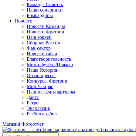
Команда Спартак
Наши соперники
Бомбардиры
Новости
Новости Команды
Новости Фратрии
Наш хоккей
Сборная России
Фан-cектор
Новости сайта
Благотворительность
Мини-футбол/Пляжка
Наша История
Обзор прессы
Конкурсы Фратрии
Мир Ультрас
Наш магазин/партнеры
Дартс
Ретро
Эксклюзив
Регби/гандбол
Магазин
Фотоотчет