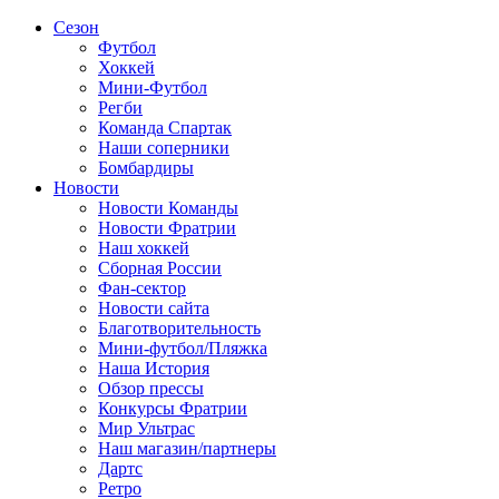
Сезон
Футбол
Хоккей
Мини-Футбол
Регби
Команда Спартак
Наши соперники
Бомбардиры
Новости
Новости Команды
Новости Фратрии
Наш хоккей
Сборная России
Фан-cектор
Новости сайта
Благотворительность
Мини-футбол/Пляжка
Наша История
Обзор прессы
Конкурсы Фратрии
Мир Ультрас
Наш магазин/партнеры
Дартс
Ретро