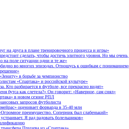
уг на друга в плане тренировочного процесса и игры»
предстоит сделать, чтобы достичь элитного уровня. Но мы очен
о на поле ситуации одни и те же»
 обидно во многих эпизодах. Отношусь к ошибкам с пониманием
 решение»
 «Зениту» в борьбе за чемпионство
олистам «Спартака» и российской культуре»
за. Кто разбирается в футболе, все прекрасно видят»
еня бутса как слетела?» Он говорит: «Наверное, сам снял»
ртака» в новом сезоне РПЛ
инансовых запросов футболиста
мейрас» оценивает форварда в 35-40 млн
 «Огромное преимущество. Соперник был слабенький»
 устраивает. Я рад радовать болельщиков»
валификацию
 трансфера Пруцева из «Спартака»