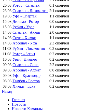
26.08
Ротор - Спартак
0:1
окончен
23.08
Спартак - Локомотив
2:1
окончен
19.08
Уфа - Спартак
1:1
окончен
15.08
Динамо - Ротор
0:0
окончен
15.08
Рубин - Урал
1:1
окончен
14.08
Спартак - Ахмат
2:0
окончен
14.08
Сочи - Химки
1:1
окончен
14.08
Арсенал - Уфа
2:3
окончен
11.08
Рубин - Локомотив
0:2
окончен
11.08
Ротор - Зенит
0:2
окончен
10.08
Урал - Динамо
0:2
окончен
09.08
Спартак - Сочи
2:2
окончен
09.08
Арсенал - Ахмат
0:0
окончен
09.08
Уфа - Краснодар
0:3
окончен
08.08
Тамбов - Ростов
0:1
окончен
08.08
Химки - цска
0:2
окончен
Назад
Главная
Новости
Новости Команды