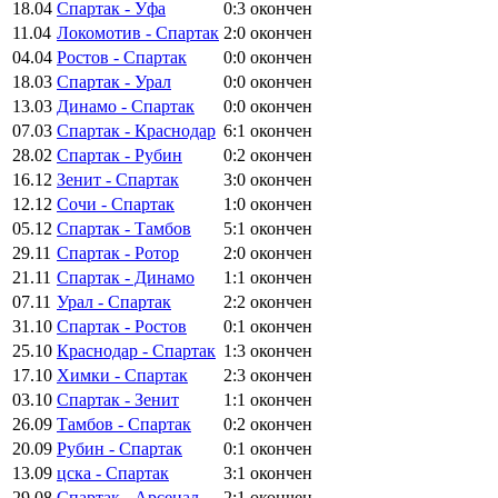
18.04
Спартак - Уфа
0:3
окончен
11.04
Локомотив - Спартак
2:0
окончен
04.04
Ростов - Спартак
0:0
окончен
18.03
Спартак - Урал
0:0
окончен
13.03
Динамо - Спартак
0:0
окончен
07.03
Спартак - Краснодар
6:1
окончен
28.02
Спартак - Рубин
0:2
окончен
16.12
Зенит - Спартак
3:0
окончен
12.12
Сочи - Спартак
1:0
окончен
05.12
Спартак - Тамбов
5:1
окончен
29.11
Спартак - Ротор
2:0
окончен
21.11
Спартак - Динамо
1:1
окончен
07.11
Урал - Спартак
2:2
окончен
31.10
Спартак - Ростов
0:1
окончен
25.10
Краснодар - Спартак
1:3
окончен
17.10
Химки - Спартак
2:3
окончен
03.10
Спартак - Зенит
1:1
окончен
26.09
Тамбов - Спартак
0:2
окончен
20.09
Рубин - Спартак
0:1
окончен
13.09
цска - Спартак
3:1
окончен
29.08
Спартак - Арсенал
2:1
окончен