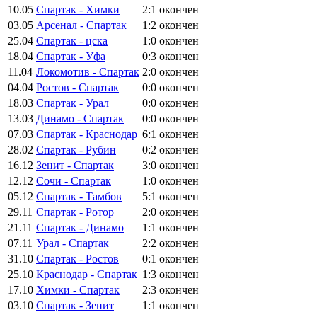
10.05
Спартак - Химки
2:1
окончен
03.05
Арсенал - Спартак
1:2
окончен
25.04
Спартак - цска
1:0
окончен
18.04
Спартак - Уфа
0:3
окончен
11.04
Локомотив - Спартак
2:0
окончен
04.04
Ростов - Спартак
0:0
окончен
18.03
Спартак - Урал
0:0
окончен
13.03
Динамо - Спартак
0:0
окончен
07.03
Спартак - Краснодар
6:1
окончен
28.02
Спартак - Рубин
0:2
окончен
16.12
Зенит - Спартак
3:0
окончен
12.12
Сочи - Спартак
1:0
окончен
05.12
Спартак - Тамбов
5:1
окончен
29.11
Спартак - Ротор
2:0
окончен
21.11
Спартак - Динамо
1:1
окончен
07.11
Урал - Спартак
2:2
окончен
31.10
Спартак - Ростов
0:1
окончен
25.10
Краснодар - Спартак
1:3
окончен
17.10
Химки - Спартак
2:3
окончен
03.10
Спартак - Зенит
1:1
окончен