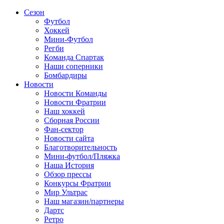
Сезон
Футбол
Хоккей
Мини-Футбол
Регби
Команда Спартак
Наши соперники
Бомбардиры
Новости
Новости Команды
Новости Фратрии
Наш хоккей
Сборная России
Фан-cектор
Новости сайта
Благотворительность
Мини-футбол/Пляжка
Наша История
Обзор прессы
Конкурсы Фратрии
Мир Ультрас
Наш магазин/партнеры
Дартс
Ретро