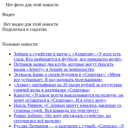
Нет фото для этой новости
Видео
Нет видео для этой новости
Поделиться в соцсетях
Похожие новости:
Зобнин о судействе в матче с «Ахматом»: «У всех есть
глаза. Кто разбирается в футболе, все прекрасно видят»
Петраков назвал два клуба, которые могут бросить
вызов «Зениту» в борьбе за чемпионство
Эсекьель Барко о своем будущем в «Спартаке»: «Меня
все устраивает. Я рад радовать болельщиков»
«Ахмат» оштрафован на 20 тысяч рублей за отсутствие
горячей воды в раздевалке «Спартака»
Карседо: «Угальде всегда выкладывается на полную, он
хочет оставаться в «Спартаке». И я этого хочу»
Наиль Умяров: «С первых минут началось давление со
стороны судей. Вся команда это чувствует»
Роман Зобнин: «Не хочу обсуждать судейство, но
сегодня все всё видели»
Руслан Литвинов — о разговоре с судьей: «Спросил: «У