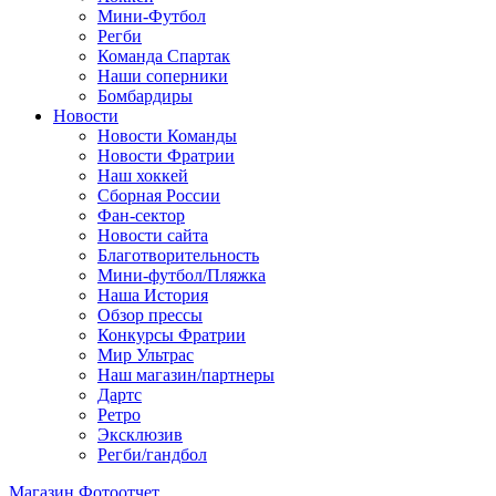
Мини-Футбол
Регби
Команда Спартак
Наши соперники
Бомбардиры
Новости
Новости Команды
Новости Фратрии
Наш хоккей
Сборная России
Фан-cектор
Новости сайта
Благотворительность
Мини-футбол/Пляжка
Наша История
Обзор прессы
Конкурсы Фратрии
Мир Ультрас
Наш магазин/партнеры
Дартс
Ретро
Эксклюзив
Регби/гандбол
Магазин
Фотоотчет