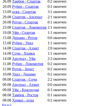
26.09
Тамбов - Спартак
0:2
окончен
20.09
Рубин - Спартак
0:1
окончен
13.09
цска - Спартак
3:1
окончен
29.08
Спартак - Арсенал
2:1
окончен
26.08
Ротор - Спартак
0:1
окончен
23.08
Спартак - Локомотив
2:1
окончен
19.08
Уфа - Спартак
1:1
окончен
15.08
Динамо - Ротор
0:0
окончен
15.08
Рубин - Урал
1:1
окончен
14.08
Спартак - Ахмат
2:0
окончен
14.08
Сочи - Химки
1:1
окончен
14.08
Арсенал - Уфа
2:3
окончен
11.08
Рубин - Локомотив
0:2
окончен
11.08
Ротор - Зенит
0:2
окончен
10.08
Урал - Динамо
0:2
окончен
09.08
Спартак - Сочи
2:2
окончен
09.08
Арсенал - Ахмат
0:0
окончен
09.08
Уфа - Краснодар
0:3
окончен
08.08
Тамбов - Ростов
0:1
окончен
08.08
Химки - цска
0:2
окончен
Назад