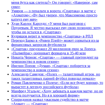
меня бутса как слетела?» Он говорит: «Наверное, сам
снял»
Умяров — о пенальти в ворота «Спартака» в матче с
«Ахматом»: «Ву был уверен, что Максименко просто
катнул ему мяч»
Хуан Карлос Карседо: «У меня был разговор с
Пруцевым. Я честно высказал ему свою позицию: хочу,
чтобы он остался в «Спартаке»
Кудряшов верит в чемпионство «Спартака» в РПЛ
Переход Барко в «Ривер Плейт» может сорваться из‑за
финансовых запросов футболиста
«Спартак» предложил 20 миллионов евро за Лопеса,
«Палмейрас» оценивает форварда в 35-40 млн
Никита Чернов: «Спартак» — главный претендент на
чемпионство в новом сезоне»
Ивелин Попов: «Думаю, «Спартак» поборется за
чемпионство в новом сезоне»
Александр Самедов: «Полех — талантливый игрок, но
таких талантливых парней футбол повидал немало»
Роман Павлюченко о Полехе: «Если все будет хорошо, то
вырастет в легенду российского футбола»
Манфред Угальде: «Хочу забивать в каждом матче, но не
всегда получается. Но я в хорошей форме»
Спиридонов назвал ужасным судейство в матче
«Ахмат» — «Спартак»