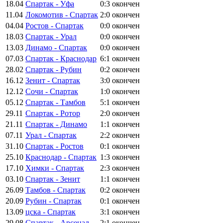
18.04
Спартак - Уфа
0:3
окончен
11.04
Локомотив - Спартак
2:0
окончен
04.04
Ростов - Спартак
0:0
окончен
18.03
Спартак - Урал
0:0
окончен
13.03
Динамо - Спартак
0:0
окончен
07.03
Спартак - Краснодар
6:1
окончен
28.02
Спартак - Рубин
0:2
окончен
16.12
Зенит - Спартак
3:0
окончен
12.12
Сочи - Спартак
1:0
окончен
05.12
Спартак - Тамбов
5:1
окончен
29.11
Спартак - Ротор
2:0
окончен
21.11
Спартак - Динамо
1:1
окончен
07.11
Урал - Спартак
2:2
окончен
31.10
Спартак - Ростов
0:1
окончен
25.10
Краснодар - Спартак
1:3
окончен
17.10
Химки - Спартак
2:3
окончен
03.10
Спартак - Зенит
1:1
окончен
26.09
Тамбов - Спартак
0:2
окончен
20.09
Рубин - Спартак
0:1
окончен
13.09
цска - Спартак
3:1
окончен
29.08
Спартак - Арсенал
2:1
окончен