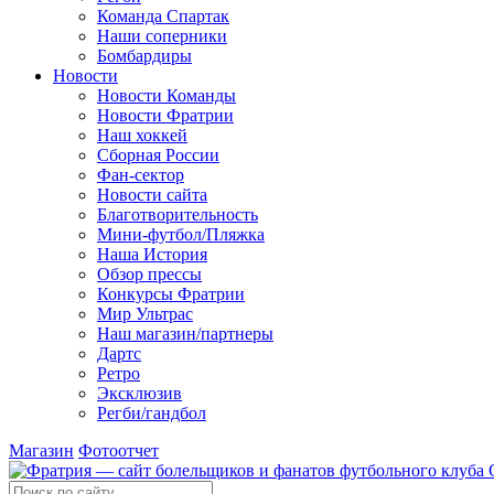
Команда Спартак
Наши соперники
Бомбардиры
Новости
Новости Команды
Новости Фратрии
Наш хоккей
Сборная России
Фан-cектор
Новости сайта
Благотворительность
Мини-футбол/Пляжка
Наша История
Обзор прессы
Конкурсы Фратрии
Мир Ультрас
Наш магазин/партнеры
Дартс
Ретро
Эксклюзив
Регби/гандбол
Магазин
Фотоотчет