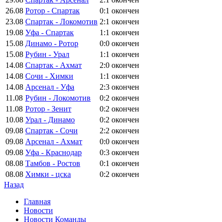
26.08
Ротор - Спартак
0:1
окончен
23.08
Спартак - Локомотив
2:1
окончен
19.08
Уфа - Спартак
1:1
окончен
15.08
Динамо - Ротор
0:0
окончен
15.08
Рубин - Урал
1:1
окончен
14.08
Спартак - Ахмат
2:0
окончен
14.08
Сочи - Химки
1:1
окончен
14.08
Арсенал - Уфа
2:3
окончен
11.08
Рубин - Локомотив
0:2
окончен
11.08
Ротор - Зенит
0:2
окончен
10.08
Урал - Динамо
0:2
окончен
09.08
Спартак - Сочи
2:2
окончен
09.08
Арсенал - Ахмат
0:0
окончен
09.08
Уфа - Краснодар
0:3
окончен
08.08
Тамбов - Ростов
0:1
окончен
08.08
Химки - цска
0:2
окончен
Назад
Главная
Новости
Новости Команды