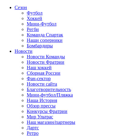
Сезон
Футбол
Хоккей
Мини-Футбол
Регби
Команда Спартак
Наши соперники
Бомбардиры
Новости
Новости Команды
Новости Фратрии
Наш хоккей
Сборная России
Фан-cектор
Новости сайта
Благотворительность
Мини-футбол/Пляжка
Наша История
Обзор прессы
Конкурсы Фратрии
Мир Ультрас
Наш магазин/партнеры
Дартс
Ретро