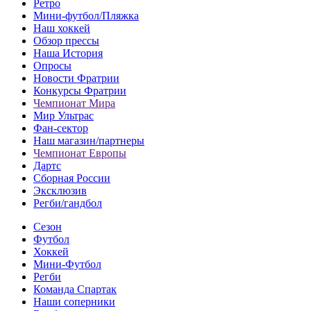
Ретро
Мини-футбол/Пляжка
Наш хоккей
Обзор прессы
Наша История
Опросы
Новости Фратрии
Конкурсы Фратрии
Чемпионат Мира
Мир Ультрас
Фан-cектор
Наш магазин/партнеры
Чемпионат Европы
Дартс
Сборная России
Эксклюзив
Регби/гандбол
Сезон
Футбол
Хоккей
Мини-Футбол
Регби
Команда Спартак
Наши соперники