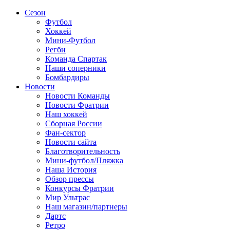
Сезон
Футбол
Хоккей
Мини-Футбол
Регби
Команда Спартак
Наши соперники
Бомбардиры
Новости
Новости Команды
Новости Фратрии
Наш хоккей
Сборная России
Фан-cектор
Новости сайта
Благотворительность
Мини-футбол/Пляжка
Наша История
Обзор прессы
Конкурсы Фратрии
Мир Ультрас
Наш магазин/партнеры
Дартс
Ретро