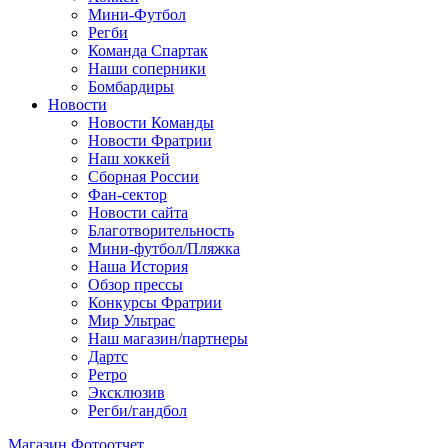
Мини-Футбол
Регби
Команда Спартак
Наши соперники
Бомбардиры
Новости
Новости Команды
Новости Фратрии
Наш хоккей
Сборная России
Фан-cектор
Новости сайта
Благотворительность
Мини-футбол/Пляжка
Наша История
Обзор прессы
Конкурсы Фратрии
Мир Ультрас
Наш магазин/партнеры
Дартс
Ретро
Эксклюзив
Регби/гандбол
Магазин
Фотоотчет