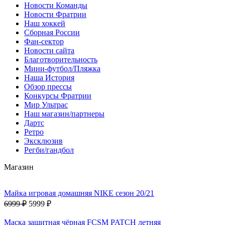
Новости Команды
Новости Фратрии
Наш хоккей
Сборная России
Фан-cектор
Новости сайта
Благотворительность
Мини-футбол/Пляжка
Наша История
Обзор прессы
Конкурсы Фратрии
Мир Ультрас
Наш магазин/партнеры
Дартс
Ретро
Эксклюзив
Регби/гандбол
Магазин
Майка игровая домашняя NIKE сезон 20/21
6999 ₽
5999 ₽
Маска защитная чёрная FCSM PATCH летняя