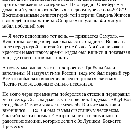
против ближайших соперников. На очереди «Оренбург» и
домашний успех красно-белых в первом туре сезона-2018/19.
Воспоминаниями делится герой той встречи Самуэль Жиго: в
своем дебютном матче за «Спартак» он уже на 4-й минуте
забил победный мяч!
— Я часто вспоминаю тот день, — признается Самуэль. —
Ведь тогда вообще впервые оказался на стадионе. Вышел на
поле перед игрой, зрителей еще не было. А я был поражен
красотой и масштабом арены. Рядом был Квинси и показывал
мне, где сидят активные фанаты.
А потом мы вышли уже на построение. Трибуны были
заполнены. И зазвучал гимн России, ведь это был первый тур.
Все это добавляло волнения перед стартовым свистком.
Честно говоря, довольно сильно переживал.
Но всего через три минуты поборолся за отскок и переправил
мяч в сетку. Сначала даже сам не поверил. Подумал: «Вау! Вот
это дебют. О таком я даже не мечтал!» В итоге матч так и
закончился — 1:0, а я был самым счастливым человеком.
Спасибо за эти снимки. Смотрю на них и вспоминаю те
радостные эмоции, которые делил с Зе Луишем, Боккетти,
Промесом.