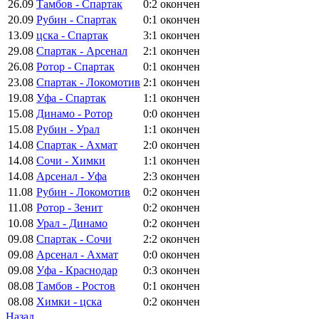
26.09
Тамбов - Спартак
0:2
окончен
20.09
Рубин - Спартак
0:1
окончен
13.09
цска - Спартак
3:1
окончен
29.08
Спартак - Арсенал
2:1
окончен
26.08
Ротор - Спартак
0:1
окончен
23.08
Спартак - Локомотив
2:1
окончен
19.08
Уфа - Спартак
1:1
окончен
15.08
Динамо - Ротор
0:0
окончен
15.08
Рубин - Урал
1:1
окончен
14.08
Спартак - Ахмат
2:0
окончен
14.08
Сочи - Химки
1:1
окончен
14.08
Арсенал - Уфа
2:3
окончен
11.08
Рубин - Локомотив
0:2
окончен
11.08
Ротор - Зенит
0:2
окончен
10.08
Урал - Динамо
0:2
окончен
09.08
Спартак - Сочи
2:2
окончен
09.08
Арсенал - Ахмат
0:0
окончен
09.08
Уфа - Краснодар
0:3
окончен
08.08
Тамбов - Ростов
0:1
окончен
08.08
Химки - цска
0:2
окончен
Назад