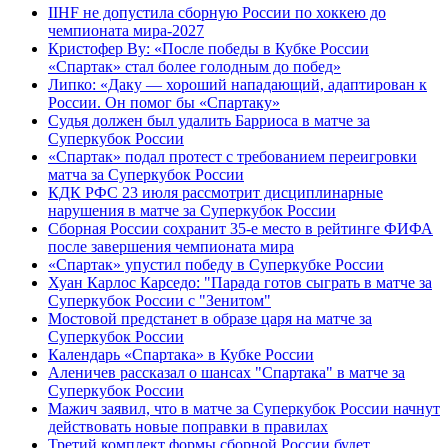
IIHF не допустила сборную России по хоккею до
чемпионата мира‑2027
Кристофер Ву: «После победы в Кубке России
«Спартак» стал более голодным до побед»
Липко: «Даку — хороший нападающий, адаптирован к
России. Он помог бы «Спартаку»
Судья должен был удалить Барриоса в матче за
Суперкубок России
«Спартак» подал протест с требованием переигровки
матча за Суперкубок России
КДК РФС 23 июля рассмотрит дисциплинарные
нарушения в матче за Суперкубок России
Сборная России сохранит 35-е место в рейтинге ФИФА
после завершения чемпионата мира
«Спартак» упустил победу в Суперкубке России
Хуан Карлос Карседо: "Парада готов сыграть в матче за
Суперкубок России с "Зенитом"
Мостовой предстанет в образе царя на матче за
Суперкубок России
Календарь «Спартака» в Кубке России
Аленичев рассказал о шансах "Спартака" в матче за
Суперкубок России
Мажич заявил, что в матче за Суперкубок России начнут
действовать новые поправки в правилах
Третий комплект формы сборной России будет