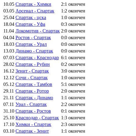
10.05
Спартак - Химки
2:1
окончен
03.05
Арсенал - Спартак
1:2
окончен
25.04
Спартак - цска
1:0
окончен
18.04
Спартак - Уфа
0:3
окончен
11.04
Локомотив - Спартак
2:0
окончен
04.04
Ростов - Спартак
0:0
окончен
18.03
Спартак - Урал
0:0
окончен
13.03
Динамо - Спартак
0:0
окончен
07.03
Спартак - Краснодар
6:1
окончен
28.02
Спартак - Рубин
0:2
окончен
16.12
Зенит - Спартак
3:0
окончен
12.12
Сочи - Спартак
1:0
окончен
05.12
Спартак - Тамбов
5:1
окончен
29.11
Спартак - Ротор
2:0
окончен
21.11
Спартак - Динамо
1:1
окончен
07.11
Урал - Спартак
2:2
окончен
31.10
Спартак - Ростов
0:1
окончен
25.10
Краснодар - Спартак
1:3
окончен
17.10
Химки - Спартак
2:3
окончен
03.10
Спартак - Зенит
1:1
окончен