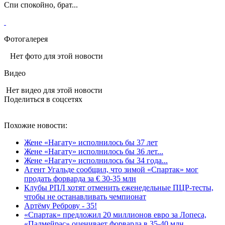
Спи спокойно, брат...
Фотогалерея
Нет фото для этой новости
Видео
Нет видео для этой новости
Поделиться в соцсетях
Похожие новости:
Жене «Нагату» исполнилось бы 37 лет
Жене «Нагату» исполнилось бы 36 лет...
Жене «Нагату» исполнилось бы 34 года...
Агент Угальде сообщил, что зимой «Спартак» мог
продать форварда за € 30-35 млн
Клубы РПЛ хотят отменить еженедельные ПЦР-тесты,
чтобы не останавливать чемпионат
Артёму Реброву - 35!
«Спартак» предложил 20 миллионов евро за Лопеса,
«Палмейрас» оценивает форварда в 35-40 млн