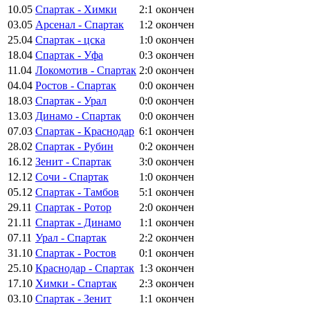
10.05
Спартак - Химки
2:1
окончен
03.05
Арсенал - Спартак
1:2
окончен
25.04
Спартак - цска
1:0
окончен
18.04
Спартак - Уфа
0:3
окончен
11.04
Локомотив - Спартак
2:0
окончен
04.04
Ростов - Спартак
0:0
окончен
18.03
Спартак - Урал
0:0
окончен
13.03
Динамо - Спартак
0:0
окончен
07.03
Спартак - Краснодар
6:1
окончен
28.02
Спартак - Рубин
0:2
окончен
16.12
Зенит - Спартак
3:0
окончен
12.12
Сочи - Спартак
1:0
окончен
05.12
Спартак - Тамбов
5:1
окончен
29.11
Спартак - Ротор
2:0
окончен
21.11
Спартак - Динамо
1:1
окончен
07.11
Урал - Спартак
2:2
окончен
31.10
Спартак - Ростов
0:1
окончен
25.10
Краснодар - Спартак
1:3
окончен
17.10
Химки - Спартак
2:3
окончен
03.10
Спартак - Зенит
1:1
окончен