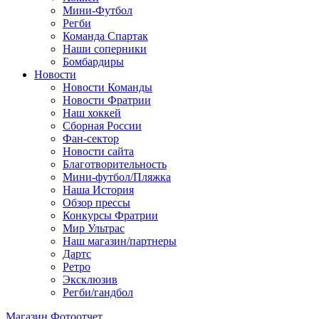
Мини-Футбол
Регби
Команда Спартак
Наши соперники
Бомбардиры
Новости
Новости Команды
Новости Фратрии
Наш хоккей
Сборная России
Фан-cектор
Новости сайта
Благотворительность
Мини-футбол/Пляжка
Наша История
Обзор прессы
Конкурсы Фратрии
Мир Ультрас
Наш магазин/партнеры
Дартс
Ретро
Эксклюзив
Регби/гандбол
Магазин
Фотоотчет