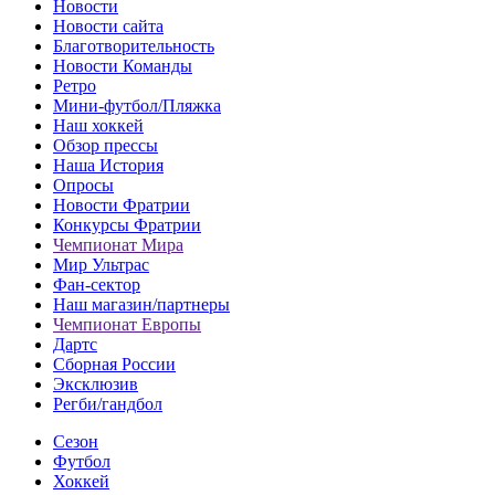
Новости
Новости сайта
Благотворительность
Новости Команды
Ретро
Мини-футбол/Пляжка
Наш хоккей
Обзор прессы
Наша История
Опросы
Новости Фратрии
Конкурсы Фратрии
Чемпионат Мира
Мир Ультрас
Фан-cектор
Наш магазин/партнеры
Чемпионат Европы
Дартс
Сборная России
Эксклюзив
Регби/гандбол
Сезон
Футбол
Хоккей