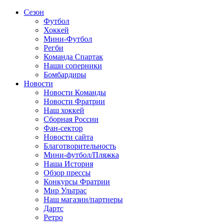
Сезон
Футбол
Хоккей
Мини-Футбол
Регби
Команда Спартак
Наши соперники
Бомбардиры
Новости
Новости Команды
Новости Фратрии
Наш хоккей
Сборная России
Фан-cектор
Новости сайта
Благотворительность
Мини-футбол/Пляжка
Наша История
Обзор прессы
Конкурсы Фратрии
Мир Ультрас
Наш магазин/партнеры
Дартс
Ретро