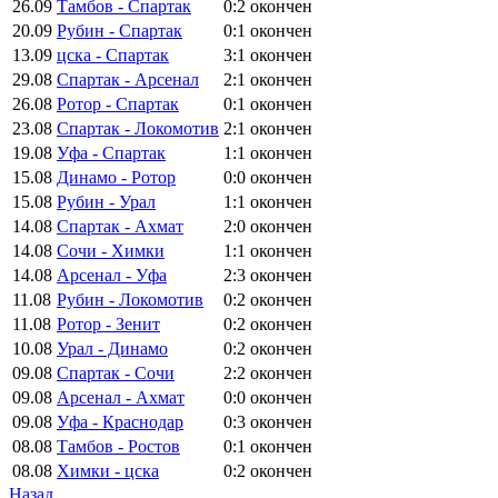
26.09
Тамбов - Спартак
0:2
окончен
20.09
Рубин - Спартак
0:1
окончен
13.09
цска - Спартак
3:1
окончен
29.08
Спартак - Арсенал
2:1
окончен
26.08
Ротор - Спартак
0:1
окончен
23.08
Спартак - Локомотив
2:1
окончен
19.08
Уфа - Спартак
1:1
окончен
15.08
Динамо - Ротор
0:0
окончен
15.08
Рубин - Урал
1:1
окончен
14.08
Спартак - Ахмат
2:0
окончен
14.08
Сочи - Химки
1:1
окончен
14.08
Арсенал - Уфа
2:3
окончен
11.08
Рубин - Локомотив
0:2
окончен
11.08
Ротор - Зенит
0:2
окончен
10.08
Урал - Динамо
0:2
окончен
09.08
Спартак - Сочи
2:2
окончен
09.08
Арсенал - Ахмат
0:0
окончен
09.08
Уфа - Краснодар
0:3
окончен
08.08
Тамбов - Ростов
0:1
окончен
08.08
Химки - цска
0:2
окончен
Назад