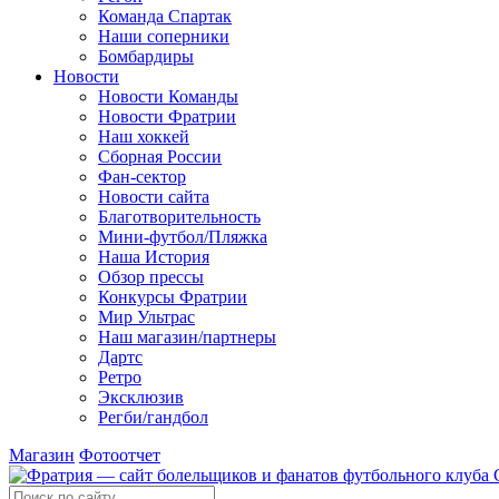
Команда Спартак
Наши соперники
Бомбардиры
Новости
Новости Команды
Новости Фратрии
Наш хоккей
Сборная России
Фан-cектор
Новости сайта
Благотворительность
Мини-футбол/Пляжка
Наша История
Обзор прессы
Конкурсы Фратрии
Мир Ультрас
Наш магазин/партнеры
Дартс
Ретро
Эксклюзив
Регби/гандбол
Магазин
Фотоотчет