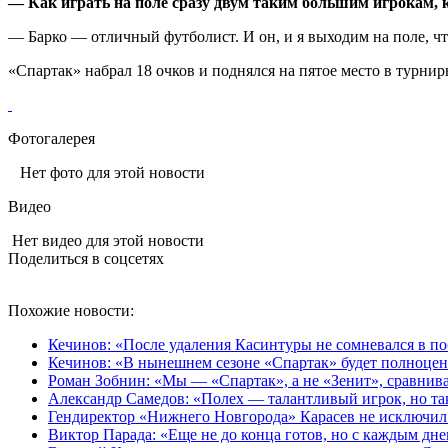
— Как играть на поле сразу двум таким большим игрокам, 
— Барко — отличный футболист. И он, и я выходим на поле, ч
«Спартак» набрал 18 очков и поднялся на пятое место в турни
Фотогалерея
Нет фото для этой новости
Видео
Нет видео для этой новости
Поделиться в соцсетях
Похожие новости:
Кечинов: «После удаления Касинтуры не сомневался в по
Кечинов: «В нынешнем сезоне «Спартак» будет полноце
Роман Зобнин: «Мы — «Спартак», а не «Зенит», сравнива
Александр Самедов: «Полех — талантливый игрок, но та
Гендиректор «Нижнего Новгорода» Карасев не исключил
Виктор Парада: «Еще не до конца готов, но с каждым дн