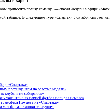
как вы и Барко?
тобы приносить пользу команде, — сказал Жедсон в эфире «Матч
рной таблице. В следующем туре «Спартак» 5 октября сыграет н
беде «Спартака»
нным претендентом на золотые медали»
ть клубы я не собираюсь»
ких талантливых парней футбол повидал немало»
 трансфера Пруцева из «Спартака»
ем моя форма становится лучше»