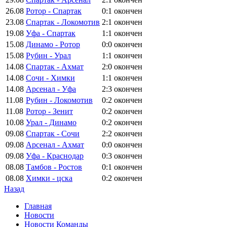
26.08
Ротор - Спартак
0:1
окончен
23.08
Спартак - Локомотив
2:1
окончен
19.08
Уфа - Спартак
1:1
окончен
15.08
Динамо - Ротор
0:0
окончен
15.08
Рубин - Урал
1:1
окончен
14.08
Спартак - Ахмат
2:0
окончен
14.08
Сочи - Химки
1:1
окончен
14.08
Арсенал - Уфа
2:3
окончен
11.08
Рубин - Локомотив
0:2
окончен
11.08
Ротор - Зенит
0:2
окончен
10.08
Урал - Динамо
0:2
окончен
09.08
Спартак - Сочи
2:2
окончен
09.08
Арсенал - Ахмат
0:0
окончен
09.08
Уфа - Краснодар
0:3
окончен
08.08
Тамбов - Ростов
0:1
окончен
08.08
Химки - цска
0:2
окончен
Назад
Главная
Новости
Новости Команды