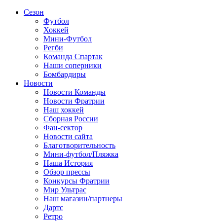
Сезон
Футбол
Хоккей
Мини-Футбол
Регби
Команда Спартак
Наши соперники
Бомбардиры
Новости
Новости Команды
Новости Фратрии
Наш хоккей
Сборная России
Фан-cектор
Новости сайта
Благотворительность
Мини-футбол/Пляжка
Наша История
Обзор прессы
Конкурсы Фратрии
Мир Ультрас
Наш магазин/партнеры
Дартс
Ретро