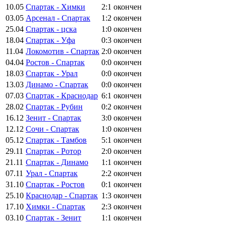
10.05
Спартак - Химки
2:1
окончен
03.05
Арсенал - Спартак
1:2
окончен
25.04
Спартак - цска
1:0
окончен
18.04
Спартак - Уфа
0:3
окончен
11.04
Локомотив - Спартак
2:0
окончен
04.04
Ростов - Спартак
0:0
окончен
18.03
Спартак - Урал
0:0
окончен
13.03
Динамо - Спартак
0:0
окончен
07.03
Спартак - Краснодар
6:1
окончен
28.02
Спартак - Рубин
0:2
окончен
16.12
Зенит - Спартак
3:0
окончен
12.12
Сочи - Спартак
1:0
окончен
05.12
Спартак - Тамбов
5:1
окончен
29.11
Спартак - Ротор
2:0
окончен
21.11
Спартак - Динамо
1:1
окончен
07.11
Урал - Спартак
2:2
окончен
31.10
Спартак - Ростов
0:1
окончен
25.10
Краснодар - Спартак
1:3
окончен
17.10
Химки - Спартак
2:3
окончен
03.10
Спартак - Зенит
1:1
окончен