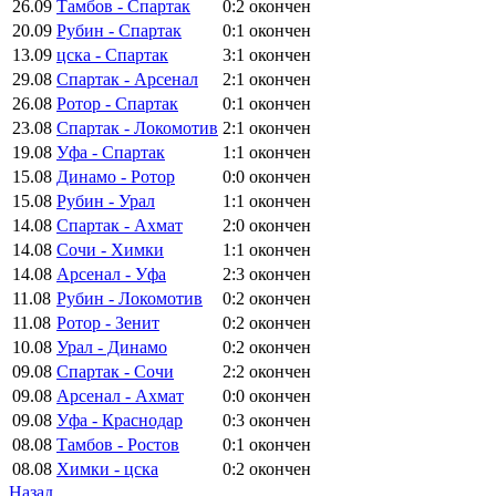
26.09
Тамбов - Спартак
0:2
окончен
20.09
Рубин - Спартак
0:1
окончен
13.09
цска - Спартак
3:1
окончен
29.08
Спартак - Арсенал
2:1
окончен
26.08
Ротор - Спартак
0:1
окончен
23.08
Спартак - Локомотив
2:1
окончен
19.08
Уфа - Спартак
1:1
окончен
15.08
Динамо - Ротор
0:0
окончен
15.08
Рубин - Урал
1:1
окончен
14.08
Спартак - Ахмат
2:0
окончен
14.08
Сочи - Химки
1:1
окончен
14.08
Арсенал - Уфа
2:3
окончен
11.08
Рубин - Локомотив
0:2
окончен
11.08
Ротор - Зенит
0:2
окончен
10.08
Урал - Динамо
0:2
окончен
09.08
Спартак - Сочи
2:2
окончен
09.08
Арсенал - Ахмат
0:0
окончен
09.08
Уфа - Краснодар
0:3
окончен
08.08
Тамбов - Ростов
0:1
окончен
08.08
Химки - цска
0:2
окончен
Назад