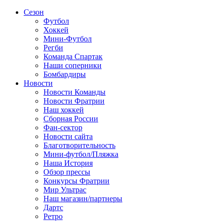
Сезон
Футбол
Хоккей
Мини-Футбол
Регби
Команда Спартак
Наши соперники
Бомбардиры
Новости
Новости Команды
Новости Фратрии
Наш хоккей
Сборная России
Фан-cектор
Новости сайта
Благотворительность
Мини-футбол/Пляжка
Наша История
Обзор прессы
Конкурсы Фратрии
Мир Ультрас
Наш магазин/партнеры
Дартс
Ретро