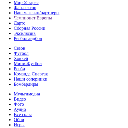
Мир Ультрас
Фан-cектор
Наш магазин/партнеры
Чемпионат Европы
Дартс
Сборная России
Эксклюзив
Регби/гандбол
Сезон
Футбол
Хоккей
Мини-Футбол
Регби
Команда Спартак
Наши соперники
Бомбардиры
Мультимедиа
Видео
Фото
Аудио
Все голы
Обои
Игры