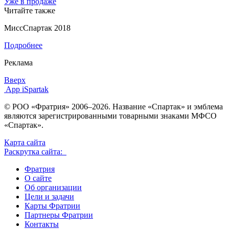
Уже в продаже
Читайте также
МиссСпартак 2018
Подробнее
Реклама
Вверх
App iSpartak
© РОО «Фратрия» 2006–2026. Название «Спартак» и эмблема
являются зарегистрированными товарными знаками МФСО
«Спартак».
Карта сайта
Раскрутка сайта:
Фратрия
О сайте
Об организации
Цели и задачи
Карты Фратрии
Партнеры Фратрии
Контакты