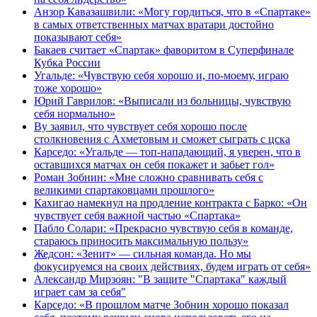
Анзор Кавазашвили: «Могу гордиться, что в «Спартаке»
в самых ответственных матчах вратари достойно
показывают себя»
Бакаев считает «Спартак» фаворитом в Суперфинале
Кубка России
Угальде: «Чувствую себя хорошо и, по‑моему, играю
тоже хорошо»
Юрий Гаврилов: «Выписали из больницы, чувствую
себя нормально»
Ву заявил, что чувствует себя хорошо после
столкновения с Ахметовым и сможет сыграть с цска
Карседо: «Угальде — топ‑нападающий, я уверен, что в
оставшихся матчах он себя покажет и забьет гол»
Роман Зобнин: «Мне сложно сравнивать себя с
великими спартаковцами прошлого»
Кахигао намекнул на продление контракта с Барко: «Он
чувствует себя важной частью «Спартака»
Пабло Солари: «Прекрасно чувствую себя в команде,
стараюсь приносить максимальную пользу»
Жедсон: «Зенит» — сильная команда. Но мы
фокусируемся на своих действиях, будем играть от себя»
Александр Мирзоян: "В защите "Спартака" каждый
играет сам за себя"
Карседо: «В прошлом матче Зобнин хорошо показал