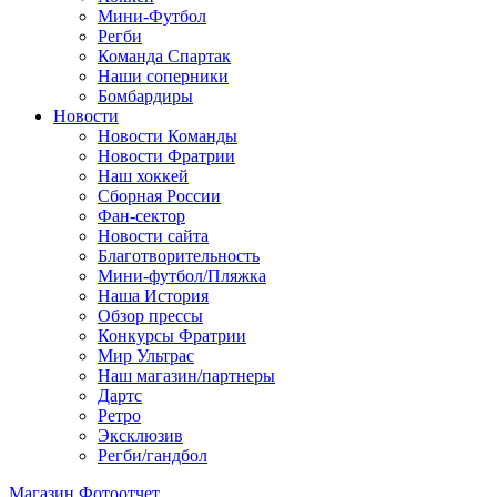
Мини-Футбол
Регби
Команда Спартак
Наши соперники
Бомбардиры
Новости
Новости Команды
Новости Фратрии
Наш хоккей
Сборная России
Фан-cектор
Новости сайта
Благотворительность
Мини-футбол/Пляжка
Наша История
Обзор прессы
Конкурсы Фратрии
Мир Ультрас
Наш магазин/партнеры
Дартс
Ретро
Эксклюзив
Регби/гандбол
Магазин
Фотоотчет