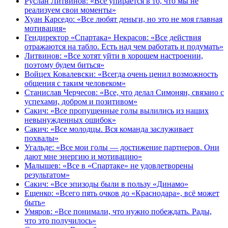
Руслан Литвинов: «Все упирается в то, что мы не
реализуем свои моменты»
Хуан Карседо: «Все любят деньги, но это не моя главная
мотивация»
Гендиректор «Спартака» Некрасов: «Все действия
отражаются на табло. Есть над чем работать и подумать»
Литвинов: «Все хотят уйти в хорошем настроении,
поэтому будем биться»
Войцех Ковалевски: «Всегда очень ценил возможность
общения с таким человеком»
Станислав Черчесов: «Все, что делал Симонян, связано с
успехами, добром и позитивом»
Сакич: «Все пропущенные голы вылились из наших
невынужденных ошибок»
Сакич: «Все молодцы. Вся команда заслуживает
похвалы»
Угальде: «Все мои голы — достижение партнеров. Они
дают мне энергию и мотивацию»
Малышев: «Все в «Спартаке» не удовлетворены
результатом»
Сакич: «Все эпизоды были в пользу «Динамо»
Ещенко: «Всего пять очков до «Краснодара», всё может
быть»
Умяров: «Все понимали, что нужно побеждать. Рады,
что это получилось»