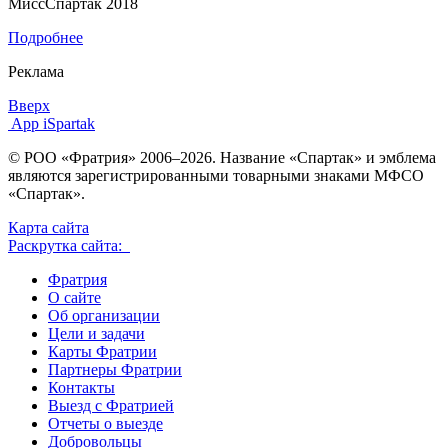
МиссСпартак 2018
Подробнее
Реклама
Вверх
App iSpartak
© РОО «Фратрия» 2006–2026. Название «Спартак» и эмблема
являются зарегистрированными товарными знаками МФСО
«Спартак».
Карта сайта
Раскрутка сайта:
Фратрия
О сайте
Об организации
Цели и задачи
Карты Фратрии
Партнеры Фратрии
Контакты
Выезд с Фратрией
Отчеты о выезде
Добровольцы