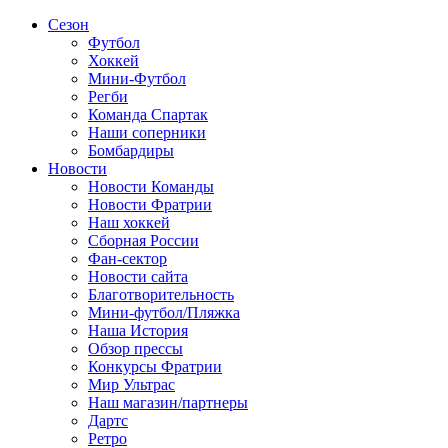
Сезон
Футбол
Хоккей
Мини-Футбол
Регби
Команда Спартак
Наши соперники
Бомбардиры
Новости
Новости Команды
Новости Фратрии
Наш хоккей
Сборная России
Фан-cектор
Новости сайта
Благотворительность
Мини-футбол/Пляжка
Наша История
Обзор прессы
Конкурсы Фратрии
Мир Ультрас
Наш магазин/партнеры
Дартс
Ретро