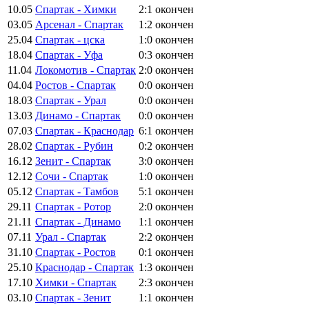
10.05
Спартак - Химки
2:1
окончен
03.05
Арсенал - Спартак
1:2
окончен
25.04
Спартак - цска
1:0
окончен
18.04
Спартак - Уфа
0:3
окончен
11.04
Локомотив - Спартак
2:0
окончен
04.04
Ростов - Спартак
0:0
окончен
18.03
Спартак - Урал
0:0
окончен
13.03
Динамо - Спартак
0:0
окончен
07.03
Спартак - Краснодар
6:1
окончен
28.02
Спартак - Рубин
0:2
окончен
16.12
Зенит - Спартак
3:0
окончен
12.12
Сочи - Спартак
1:0
окончен
05.12
Спартак - Тамбов
5:1
окончен
29.11
Спартак - Ротор
2:0
окончен
21.11
Спартак - Динамо
1:1
окончен
07.11
Урал - Спартак
2:2
окончен
31.10
Спартак - Ростов
0:1
окончен
25.10
Краснодар - Спартак
1:3
окончен
17.10
Химки - Спартак
2:3
окончен
03.10
Спартак - Зенит
1:1
окончен