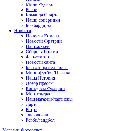
Мини-Футбол
Регби
Команда Спартак
Наши соперники
Бомбардиры
Новости
Новости Команды
Новости Фратрии
Наш хоккей
Сборная России
Фан-cектор
Новости сайта
Благотворительность
Мини-футбол/Пляжка
Наша История
Обзор прессы
Конкурсы Фратрии
Мир Ультрас
Наш магазин/партнеры
Дартс
Ретро
Эксклюзив
Регби/гандбол
Магазин
Фотоотчет