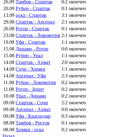
26.09
Тамбов - Спартак
0:2
окончен
20.09
Рубин - Спартак
0:1
окончен
13.09
цска - Спартак
3:1
окончен
29.08
Спартак - Арсенал
2:1
окончен
26.08
Ротор - Спартак
0:1
окончен
23.08
Спартак - Локомотив
2:1
окончен
19.08
Уфа - Спартак
1:1
окончен
15.08
Динамо - Ротор
0:0
окончен
15.08
Рубин - Урал
1:1
окончен
14.08
Спартак - Ахмат
2:0
окончен
14.08
Сочи - Химки
1:1
окончен
14.08
Арсенал - Уфа
2:3
окончен
11.08
Рубин - Локомотив
0:2
окончен
11.08
Ротор - Зенит
0:2
окончен
10.08
Урал - Динамо
0:2
окончен
09.08
Спартак - Сочи
2:2
окончен
09.08
Арсенал - Ахмат
0:0
окончен
09.08
Уфа - Краснодар
0:3
окончен
08.08
Тамбов - Ростов
0:1
окончен
08.08
Химки - цска
0:2
окончен
Назад