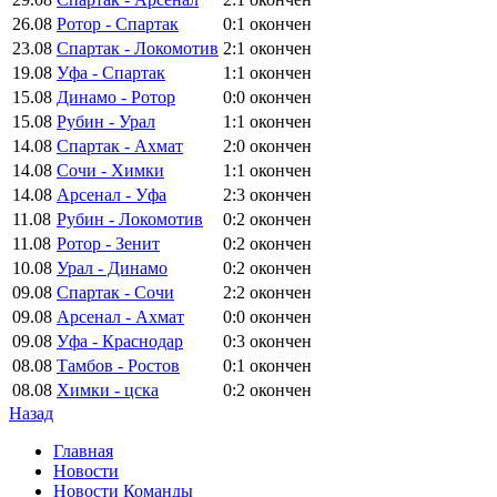
26.08
Ротор - Спартак
0:1
окончен
23.08
Спартак - Локомотив
2:1
окончен
19.08
Уфа - Спартак
1:1
окончен
15.08
Динамо - Ротор
0:0
окончен
15.08
Рубин - Урал
1:1
окончен
14.08
Спартак - Ахмат
2:0
окончен
14.08
Сочи - Химки
1:1
окончен
14.08
Арсенал - Уфа
2:3
окончен
11.08
Рубин - Локомотив
0:2
окончен
11.08
Ротор - Зенит
0:2
окончен
10.08
Урал - Динамо
0:2
окончен
09.08
Спартак - Сочи
2:2
окончен
09.08
Арсенал - Ахмат
0:0
окончен
09.08
Уфа - Краснодар
0:3
окончен
08.08
Тамбов - Ростов
0:1
окончен
08.08
Химки - цска
0:2
окончен
Назад
Главная
Новости
Новости Команды