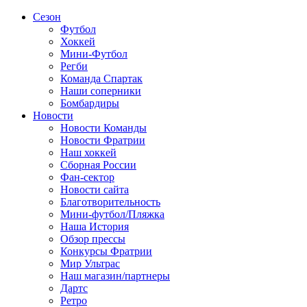
Сезон
Футбол
Хоккей
Мини-Футбол
Регби
Команда Спартак
Наши соперники
Бомбардиры
Новости
Новости Команды
Новости Фратрии
Наш хоккей
Сборная России
Фан-cектор
Новости сайта
Благотворительность
Мини-футбол/Пляжка
Наша История
Обзор прессы
Конкурсы Фратрии
Мир Ультрас
Наш магазин/партнеры
Дартс
Ретро