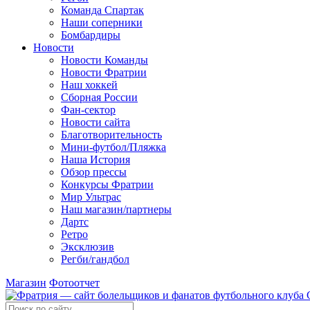
Команда Спартак
Наши соперники
Бомбардиры
Новости
Новости Команды
Новости Фратрии
Наш хоккей
Сборная России
Фан-cектор
Новости сайта
Благотворительность
Мини-футбол/Пляжка
Наша История
Обзор прессы
Конкурсы Фратрии
Мир Ультрас
Наш магазин/партнеры
Дартс
Ретро
Эксклюзив
Регби/гандбол
Магазин
Фотоотчет