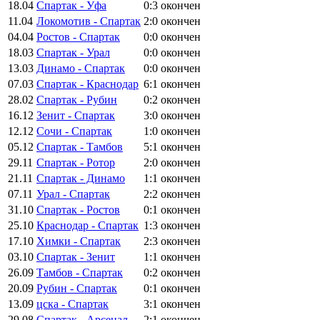
18.04
Спартак - Уфа
0:3
окончен
11.04
Локомотив - Спартак
2:0
окончен
04.04
Ростов - Спартак
0:0
окончен
18.03
Спартак - Урал
0:0
окончен
13.03
Динамо - Спартак
0:0
окончен
07.03
Спартак - Краснодар
6:1
окончен
28.02
Спартак - Рубин
0:2
окончен
16.12
Зенит - Спартак
3:0
окончен
12.12
Сочи - Спартак
1:0
окончен
05.12
Спартак - Тамбов
5:1
окончен
29.11
Спартак - Ротор
2:0
окончен
21.11
Спартак - Динамо
1:1
окончен
07.11
Урал - Спартак
2:2
окончен
31.10
Спартак - Ростов
0:1
окончен
25.10
Краснодар - Спартак
1:3
окончен
17.10
Химки - Спартак
2:3
окончен
03.10
Спартак - Зенит
1:1
окончен
26.09
Тамбов - Спартак
0:2
окончен
20.09
Рубин - Спартак
0:1
окончен
13.09
цска - Спартак
3:1
окончен
29.08
Спартак - Арсенал
2:1
окончен