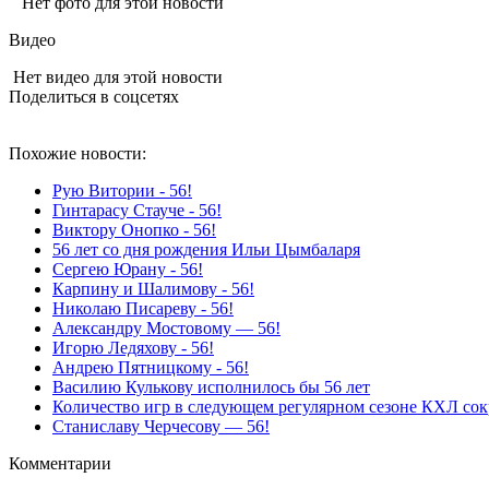
Нет фото для этой новости
Видео
Нет видео для этой новости
Поделиться в соцсетях
Похожие новости:
Рую Витории - 56!
Гинтарасу Стауче - 56!
Виктору Онопко - 56!
56 лет со дня рождения Ильи Цымбаларя
Сергею Юрану - 56!
Карпину и Шалимову - 56!
Николаю Писареву - 56!
Александру Мостовому — 56!
Игорю Ледяхову - 56!
Андрею Пятницкому - 56!
Василию Кулькову исполнилось бы 56 лет
Количество игр в следующем регулярном сезоне КХЛ сок
Станиславу Черчесову — 56!
Комментарии