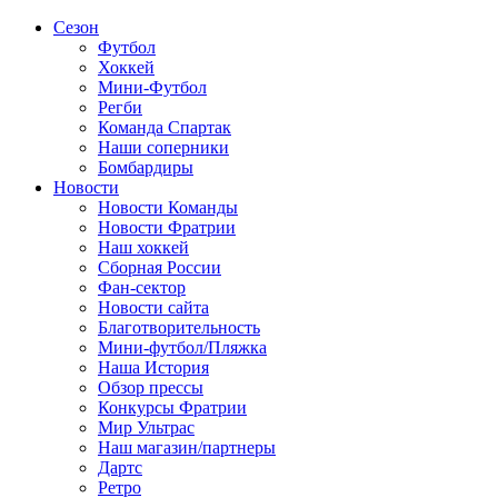
Сезон
Футбол
Хоккей
Мини-Футбол
Регби
Команда Спартак
Наши соперники
Бомбардиры
Новости
Новости Команды
Новости Фратрии
Наш хоккей
Сборная России
Фан-cектор
Новости сайта
Благотворительность
Мини-футбол/Пляжка
Наша История
Обзор прессы
Конкурсы Фратрии
Мир Ультрас
Наш магазин/партнеры
Дартс
Ретро