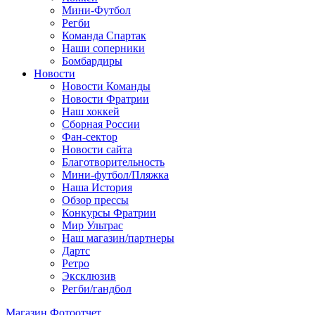
Мини-Футбол
Регби
Команда Спартак
Наши соперники
Бомбардиры
Новости
Новости Команды
Новости Фратрии
Наш хоккей
Сборная России
Фан-cектор
Новости сайта
Благотворительность
Мини-футбол/Пляжка
Наша История
Обзор прессы
Конкурсы Фратрии
Мир Ультрас
Наш магазин/партнеры
Дартс
Ретро
Эксклюзив
Регби/гандбол
Магазин
Фотоотчет