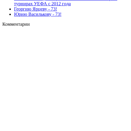
турнирах УЕФА с 2012 года
Георгию Ярцеву - 73!
Юрию Василькову - 73!
Комментарии