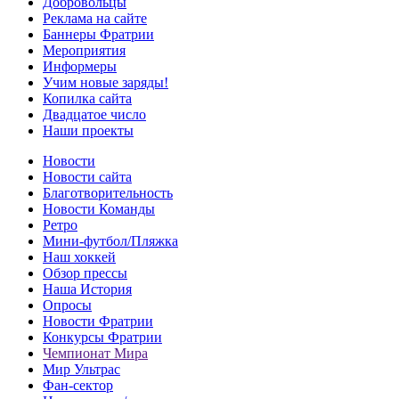
Добровольцы
Реклама на сайте
Баннеры Фратрии
Мероприятия
Информеры
Учим новые заряды!
Копилка сайта
Двадцатое число
Наши проекты
Новости
Новости сайта
Благотворительность
Новости Команды
Ретро
Мини-футбол/Пляжка
Наш хоккей
Обзор прессы
Наша История
Опросы
Новости Фратрии
Конкурсы Фратрии
Чемпионат Мира
Мир Ультрас
Фан-cектор