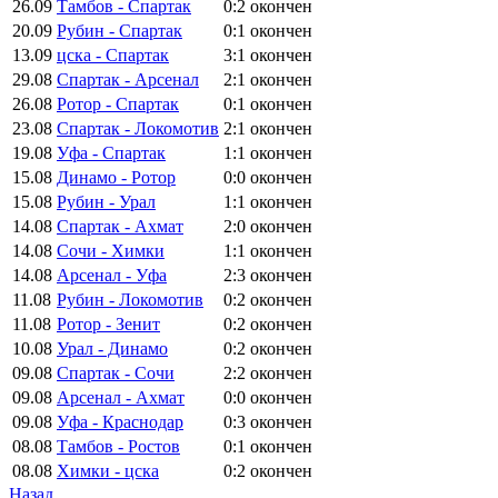
26.09
Тамбов - Спартак
0:2
окончен
20.09
Рубин - Спартак
0:1
окончен
13.09
цска - Спартак
3:1
окончен
29.08
Спартак - Арсенал
2:1
окончен
26.08
Ротор - Спартак
0:1
окончен
23.08
Спартак - Локомотив
2:1
окончен
19.08
Уфа - Спартак
1:1
окончен
15.08
Динамо - Ротор
0:0
окончен
15.08
Рубин - Урал
1:1
окончен
14.08
Спартак - Ахмат
2:0
окончен
14.08
Сочи - Химки
1:1
окончен
14.08
Арсенал - Уфа
2:3
окончен
11.08
Рубин - Локомотив
0:2
окончен
11.08
Ротор - Зенит
0:2
окончен
10.08
Урал - Динамо
0:2
окончен
09.08
Спартак - Сочи
2:2
окончен
09.08
Арсенал - Ахмат
0:0
окончен
09.08
Уфа - Краснодар
0:3
окончен
08.08
Тамбов - Ростов
0:1
окончен
08.08
Химки - цска
0:2
окончен
Назад