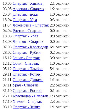
10.05
Спартак - Химки
2:1
окончен
03.05
Арсенал - Спартак
1:2
окончен
25.04
Спартак - цска
1:0
окончен
18.04
Спартак - Уфа
0:3
окончен
11.04
Локомотив - Спартак
2:0
окончен
04.04
Ростов - Спартак
0:0
окончен
18.03
Спартак - Урал
0:0
окончен
13.03
Динамо - Спартак
0:0
окончен
07.03
Спартак - Краснодар
6:1
окончен
28.02
Спартак - Рубин
0:2
окончен
16.12
Зенит - Спартак
3:0
окончен
12.12
Сочи - Спартак
1:0
окончен
05.12
Спартак - Тамбов
5:1
окончен
29.11
Спартак - Ротор
2:0
окончен
21.11
Спартак - Динамо
1:1
окончен
07.11
Урал - Спартак
2:2
окончен
31.10
Спартак - Ростов
0:1
окончен
25.10
Краснодар - Спартак
1:3
окончен
17.10
Химки - Спартак
2:3
окончен
03.10
Спартак - Зенит
1:1
окончен