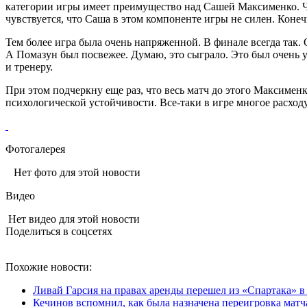
категории игры имеет преимущество над Сашей Максименко. Чес
чувствуется, что Саша в этом компоненте игры не силен. Конеч
Тем более игра была очень напряженной. В финале всегда так.
А Помазун был посвежее. Думаю, это сыграло. Это был очень у
и тренеру.
При этом подчеркну еще раз, что весь матч до этого Максименк
психологической устойчивости. Все‑таки в игре многое расход
Фотогалерея
Нет фото для этой новости
Видео
Нет видео для этой новости
Поделиться в соцсетях
Похожие новости:
Ливай Гарсия на правах аренды перешел из «Спартака» 
Кечинов вспомнил, как была назначена переигровка матч