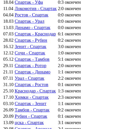
18.04
Спартак - Уфа
0:3
окончен
11.04
Локомотив - Спартак
2:0
окончен
04.04
Ростов - Спартак
0:0
окончен
18.03
Спартак - Урал
0:0
окончен
13.03
Динамо - Спартак
0:0
окончен
07.03
Спартак - Краснодар
6:1
окончен
28.02
Спартак - Рубин
0:2
окончен
16.12
Зенит - Спартак
3:0
окончен
12.12
Сочи - Спартак
1:0
окончен
05.12
Спартак - Тамбов
5:1
окончен
29.11
Спартак - Ротор
2:0
окончен
21.11
Спартак - Динамо
1:1
окончен
07.11
Урал - Спартак
2:2
окончен
31.10
Спартак - Ростов
0:1
окончен
25.10
Краснодар - Спартак
1:3
окончен
17.10
Химки - Спартак
2:3
окончен
03.10
Спартак - Зенит
1:1
окончен
26.09
Тамбов - Спартак
0:2
окончен
20.09
Рубин - Спартак
0:1
окончен
13.09
цска - Спартак
3:1
окончен
29.08
Спартак - Арсенал
2:1
окончен