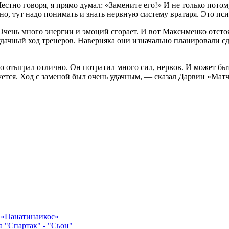
тно говоря, я прямо думал: «Замените его!» И не только потом
но, тут надо понимать и знать нервную систему вратаря. Это пси
 Очень много энергии и эмоций сгорает. И вот Максименко отсто
дачный ход тренеров. Наверняка они изначально планировали сд
о отыграл отлично. Он потратил много сил, нервов. И может быт
уется. Ход с заменой был очень удачным, — сказал Дарвин «Мат
в «Панатинаикос»
а "Спартак" - "Сьон"