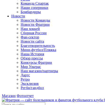
Команда Спартак
Наши соперники
Бомбардиры
Новости
Новости Команды
Новости Фратрии
Наш хоккей
Сборная России
Фан-cектор
Новости сайта
Благотворительность
Мини-футбол/Пляжка
Наша История
Обзор прессы
Конкурсы Фратрии
Мир Ультрас
Наш магазин/партнеры
Дартс
Ретро
Эксклюзив
Регби/гандбол
Магазин
Фотоотчет