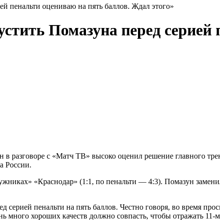
й пенальти оцениваю на пять баллов. Ждал этого»
тить Помазуна перед серией 
 в разговоре с «Матч ТВ» высоко оценил решение главного тре
а России.
ужниках» «Краснодар» (1:1, по пенальти — 4:3). Помазун замени
ерией пенальти на пять баллов. Честно говоря, во время просм
нь много хороших качеств должно совпасть, чтобы отражать 11‑м