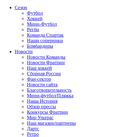
Сезон
Футбол
Хоккей
Мини-Футбол
Регби
Команда Спартак
Наши соперники
Бомбардиры
Новости
Новости Команды
Новости Фратрии
Наш хоккей
Сборная России
Фан-cектор
Новости сайта
Благотворительность
Мини-футбол/Пляжка
Наша История
Обзор прессы
Конкурсы Фратрии
Мир Ультрас
Наш магазин/партнеры
Дартс
Ретро