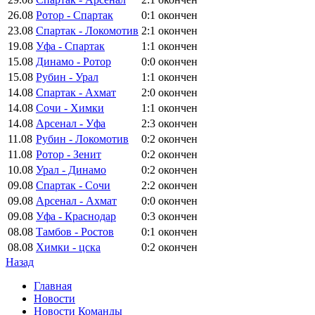
26.08
Ротор - Спартак
0:1
окончен
23.08
Спартак - Локомотив
2:1
окончен
19.08
Уфа - Спартак
1:1
окончен
15.08
Динамо - Ротор
0:0
окончен
15.08
Рубин - Урал
1:1
окончен
14.08
Спартак - Ахмат
2:0
окончен
14.08
Сочи - Химки
1:1
окончен
14.08
Арсенал - Уфа
2:3
окончен
11.08
Рубин - Локомотив
0:2
окончен
11.08
Ротор - Зенит
0:2
окончен
10.08
Урал - Динамо
0:2
окончен
09.08
Спартак - Сочи
2:2
окончен
09.08
Арсенал - Ахмат
0:0
окончен
09.08
Уфа - Краснодар
0:3
окончен
08.08
Тамбов - Ростов
0:1
окончен
08.08
Химки - цска
0:2
окончен
Назад
Главная
Новости
Новости Команды