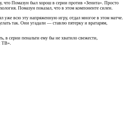
у, что Помазун был хорош в серии против «Зенита». Просто
хология. Помазун показал, что в этом компоненте силен.
ял уже всю эту напряженную игру, отдал многое в этом матче.
елать так. Они угадали — ставлю пятерку и вратарям,
ь, в серии пенальти ему бы не хватило свежести,
ч ТВ».