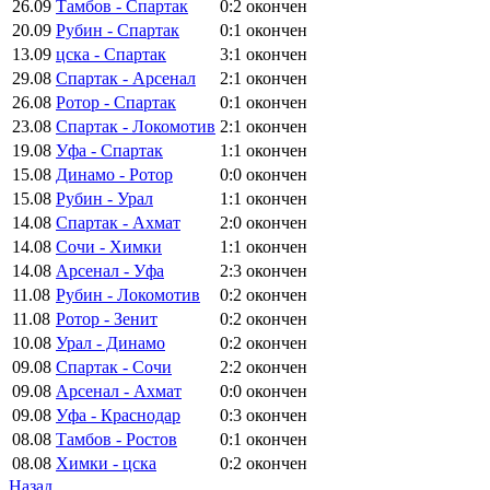
26.09
Тамбов - Спартак
0:2
окончен
20.09
Рубин - Спартак
0:1
окончен
13.09
цска - Спартак
3:1
окончен
29.08
Спартак - Арсенал
2:1
окончен
26.08
Ротор - Спартак
0:1
окончен
23.08
Спартак - Локомотив
2:1
окончен
19.08
Уфа - Спартак
1:1
окончен
15.08
Динамо - Ротор
0:0
окончен
15.08
Рубин - Урал
1:1
окончен
14.08
Спартак - Ахмат
2:0
окончен
14.08
Сочи - Химки
1:1
окончен
14.08
Арсенал - Уфа
2:3
окончен
11.08
Рубин - Локомотив
0:2
окончен
11.08
Ротор - Зенит
0:2
окончен
10.08
Урал - Динамо
0:2
окончен
09.08
Спартак - Сочи
2:2
окончен
09.08
Арсенал - Ахмат
0:0
окончен
09.08
Уфа - Краснодар
0:3
окончен
08.08
Тамбов - Ростов
0:1
окончен
08.08
Химки - цска
0:2
окончен
Назад