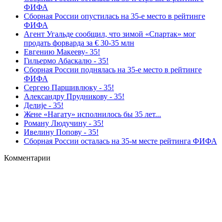
ФИФА
Сборная России опустилась на 35‑е место в рейтинге
ФИФА
Агент Угальде сообщил, что зимой «Спартак» мог
продать форварда за € 30-35 млн
Евгению Макееву- 35!
Гильермо Абаскалю - 35!
Сборная России поднялась на 35-е место в рейтинге
ФИФА
Сергею Паршивлюку - 35!
Александру Прудникову - 35!
Делиjе - 35!
Жене «Нагату» исполнилось бы 35 лет...
Роману Людучину - 35!
Ивелину Попову - 35!
Сборная России осталась на 35-м месте рейтинга ФИФА
Комментарии