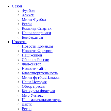
Сезон
Футбол
Хоккей
Мини-Футбол
Регби
Команда Спартак
Наши соперники
Бомбардиры
Новости
Новости Команды
Новости Фратрии
Наш хоккей
Сборная России
Фан-cектор
Новости сайта
Благотворительность
Мини-футбол/Пляжка
Наша История
Обзор прессы
Конкурсы Фратрии
Мир Ультрас
Наш магазин/партнеры
Дартс
Ретро