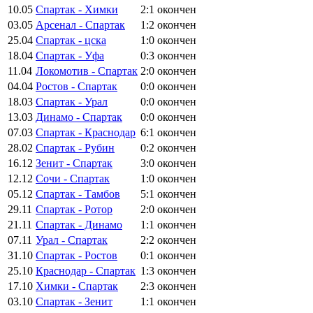
10.05
Спартак - Химки
2:1
окончен
03.05
Арсенал - Спартак
1:2
окончен
25.04
Спартак - цска
1:0
окончен
18.04
Спартак - Уфа
0:3
окончен
11.04
Локомотив - Спартак
2:0
окончен
04.04
Ростов - Спартак
0:0
окончен
18.03
Спартак - Урал
0:0
окончен
13.03
Динамо - Спартак
0:0
окончен
07.03
Спартак - Краснодар
6:1
окончен
28.02
Спартак - Рубин
0:2
окончен
16.12
Зенит - Спартак
3:0
окончен
12.12
Сочи - Спартак
1:0
окончен
05.12
Спартак - Тамбов
5:1
окончен
29.11
Спартак - Ротор
2:0
окончен
21.11
Спартак - Динамо
1:1
окончен
07.11
Урал - Спартак
2:2
окончен
31.10
Спартак - Ростов
0:1
окончен
25.10
Краснодар - Спартак
1:3
окончен
17.10
Химки - Спартак
2:3
окончен
03.10
Спартак - Зенит
1:1
окончен