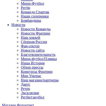
Мини-Футбол
Регби
Команда Спартак
Наши соперники
Бомбардиры
Новости
Новости Команды
Новости Фратрии
Наш хоккей
Сборная России
Фан-cектор
Новости сайта
Благотворительность
Мини-футбол/Пляжка
Наша История
Обзор прессы
Конкурсы Фратрии
Мир Ультрас
Наш магазин/партнеры
Дартс
Ретро
Эксклюзив
Регби/гандбол
Магазин
Фотоотчет