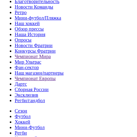
Благотворительность
Новости Команды
Ретро
Мини-футбол/Пляжка
Наш хоккей
Обзор прессы
Наша История
Опросы
Новости Фратрии
Конкурсы Фратрии
Чемпионат Мира
Мир Ультрас
Фан-cектор
Наш магазин/партнеры
Чемпионат Европы
Дартс
Сборная России
Эксклюзив
Регби/гандбол
Сезон
Футбол
Хоккей
Мини-Футбол
Регби