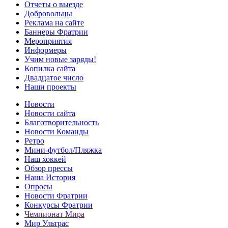
Отчеты о выезде
Добровольцы
Реклама на сайте
Баннеры Фратрии
Мероприятия
Информеры
Учим новые заряды!
Копилка сайта
Двадцатое число
Наши проекты
Новости
Новости сайта
Благотворительность
Новости Команды
Ретро
Мини-футбол/Пляжка
Наш хоккей
Обзор прессы
Наша История
Опросы
Новости Фратрии
Конкурсы Фратрии
Чемпионат Мира
Мир Ультрас