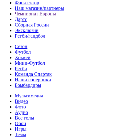
Фан-cектор
Наш магазин/партнеры
Чемпионат Европы
Дартс
Сборная России
Эксклюзив
Регби/гандбол
Сезон
Футбол
Хоккей
Мини-Футбол
Регби
Команда Спартак
Наши соперники
Бомбардиры
Мультимедиа
Видео
Фото
Аудио
Все голы
Обои
Игры
Темы