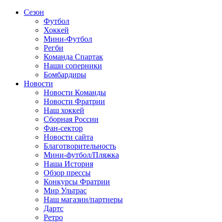
Сезон
Футбол
Хоккей
Мини-Футбол
Регби
Команда Спартак
Наши соперники
Бомбардиры
Новости
Новости Команды
Новости Фратрии
Наш хоккей
Сборная России
Фан-cектор
Новости сайта
Благотворительность
Мини-футбол/Пляжка
Наша История
Обзор прессы
Конкурсы Фратрии
Мир Ультрас
Наш магазин/партнеры
Дартс
Ретро