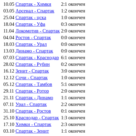
10.05
Спартак - Химки
2:1
окончен
03.05
Арсенал - Спартак
1:2
окончен
25.04
Спартак - цска
1:0
окончен
18.04
Спартак - Уфа
0:3
окончен
11.04
Локомотив - Спартак
2:0
окончен
04.04
Ростов - Спартак
0:0
окончен
18.03
Спартак - Урал
0:0
окончен
13.03
Динамо - Спартак
0:0
окончен
07.03
Спартак - Краснодар
6:1
окончен
28.02
Спартак - Рубин
0:2
окончен
16.12
Зенит - Спартак
3:0
окончен
12.12
Сочи - Спартак
1:0
окончен
05.12
Спартак - Тамбов
5:1
окончен
29.11
Спартак - Ротор
2:0
окончен
21.11
Спартак - Динамо
1:1
окончен
07.11
Урал - Спартак
2:2
окончен
31.10
Спартак - Ростов
0:1
окончен
25.10
Краснодар - Спартак
1:3
окончен
17.10
Химки - Спартак
2:3
окончен
03.10
Спартак - Зенит
1:1
окончен