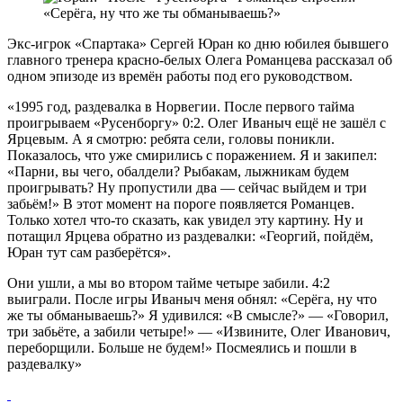
Экс-игрок «Спартака» Сергей Юран ко дню юбилея бывшего
главного тренера красно-белых Олега Романцева рассказал об
одном эпизоде из времён работы под его руководством.
«1995 год, раздевалка в Норвегии. После первого тайма
проигрываем «Русенборгу» 0:2. Олег Иваныч ещё не зашёл с
Ярцевым. А я смотрю: ребята сели, головы поникли.
Показалось, что уже смирились с поражением. Я и закипел:
«Парни, вы чего, обалдели? Рыбакам, лыжникам будем
проигрывать? Ну пропустили два — сейчас выйдем и три
забьём!» В этот момент на пороге появляется Романцев.
Только хотел что-то сказать, как увидел эту картину. Ну и
потащил Ярцева обратно из раздевалки: «Георгий, пойдём,
Юран тут сам разберётся».
Они ушли, а мы во втором тайме четыре забили. 4:2
выиграли. После игры Иваныч меня обнял: «Серёга, ну что
же ты обманываешь?» Я удивился: «В смысле?» — «Говорил,
три забьёте, а забили четыре!» — «Извините, Олег Иванович,
переборщили. Больше не будем!» Посмеялись и пошли в
раздевалку»