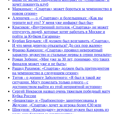
хочет покинуть клуб
Маркиньос: «Спартак» может бороться за чемпионство в
новом сезоне»
Аленичев — о «Спартаке» и болельщиках: «Как вы
терпите всё это? У меня уже инфаркт был бы»
Красиков: «Внутренний потолок «Спартака» не может
отпугнуть людей, которые хотят работать в Москве и
пойти за Кубком Гагарина»
Курбан Бердыев: «Я должен был возглавить «Спартак».
И что меня дернуло отказаться? До сих пор жалею»
Франко Камоцци: «Спартак» проявил невероятный
характер, мужество и стальные нервы в серии пенальти»
Роман Зобнин: «Мне уже за 30 лет, понимаю, что таких
финалов может уже и не быть»
Рашид Рахимов: «Спартак» должен быть претендентом
на чемпионство в следующем сезоне»
Титов - о допинге Заболотного: «Я был в такой же
ситуации. Могу пожелать только одного - с
достоинством выйти из этой неприятной истории»
Сергей Некрасов назвал очень тяжелым победный матч
Кубка России
«Бешикташ» и «Трабзонспор» заинтересованы в
Жедсоне, «Спартак» хочет за игрока более €30 млн
Шикунов: «Краснодару» результат нужен был кровь из