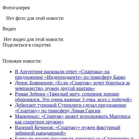
Фотогалерея
Нет фото для этой новости
Видео
Нет видео для этой новости
Поделиться в соцсетях
Похожие новости:
В Аргентине раскрыли ответ «Спартака» на
предложение «Индепендьенте» по трансферу Барко
Денис Бояринцев: «Если «Спартак» хочет бороться за
чемпионство, нужен другой вратарь»
Роман Зобнин «Тяжелый матч, соперник хорошо
оборонялся. Это очень важные 3 очка, всех с победой»
Дебютант турецкой Суперлиги сделал предложение
«Спартаку» по трансферу Ливая Гарсии
Маркиньос: «Спартак» может использовать Мартинса
как секретное оружие»
Валерий Кечинов: «Спартаку» нужен фактурный
забивной нападающий»
Барко не желает продлевать контракт со «Спартаком» и