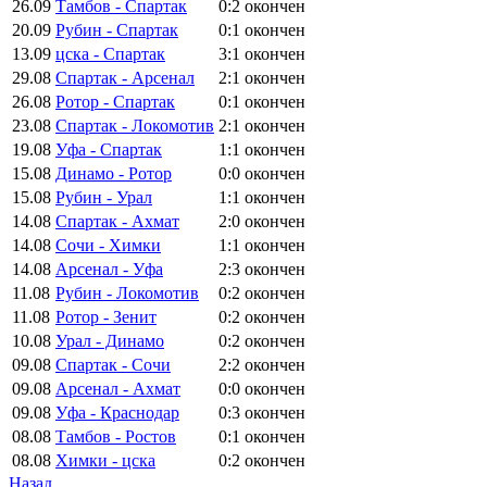
26.09
Тамбов - Спартак
0:2
окончен
20.09
Рубин - Спартак
0:1
окончен
13.09
цска - Спартак
3:1
окончен
29.08
Спартак - Арсенал
2:1
окончен
26.08
Ротор - Спартак
0:1
окончен
23.08
Спартак - Локомотив
2:1
окончен
19.08
Уфа - Спартак
1:1
окончен
15.08
Динамо - Ротор
0:0
окончен
15.08
Рубин - Урал
1:1
окончен
14.08
Спартак - Ахмат
2:0
окончен
14.08
Сочи - Химки
1:1
окончен
14.08
Арсенал - Уфа
2:3
окончен
11.08
Рубин - Локомотив
0:2
окончен
11.08
Ротор - Зенит
0:2
окончен
10.08
Урал - Динамо
0:2
окончен
09.08
Спартак - Сочи
2:2
окончен
09.08
Арсенал - Ахмат
0:0
окончен
09.08
Уфа - Краснодар
0:3
окончен
08.08
Тамбов - Ростов
0:1
окончен
08.08
Химки - цска
0:2
окончен
Назад