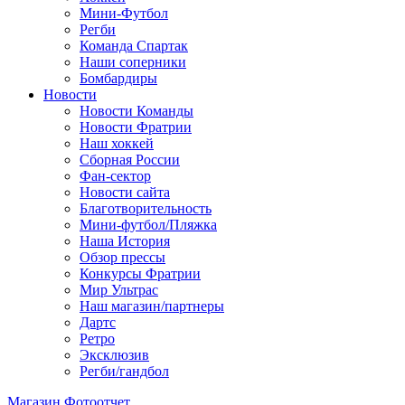
Мини-Футбол
Регби
Команда Спартак
Наши соперники
Бомбардиры
Новости
Новости Команды
Новости Фратрии
Наш хоккей
Сборная России
Фан-cектор
Новости сайта
Благотворительность
Мини-футбол/Пляжка
Наша История
Обзор прессы
Конкурсы Фратрии
Мир Ультрас
Наш магазин/партнеры
Дартс
Ретро
Эксклюзив
Регби/гандбол
Магазин
Фотоотчет