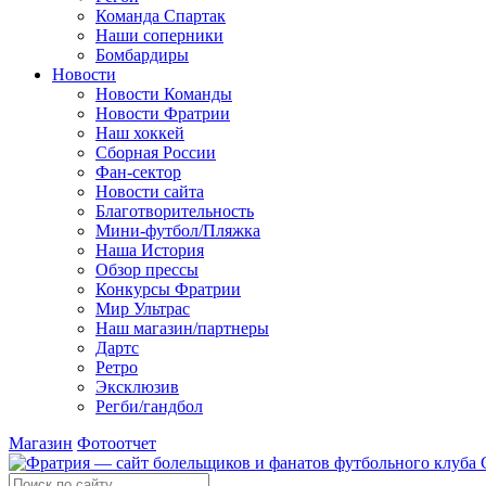
Команда Спартак
Наши соперники
Бомбардиры
Новости
Новости Команды
Новости Фратрии
Наш хоккей
Сборная России
Фан-cектор
Новости сайта
Благотворительность
Мини-футбол/Пляжка
Наша История
Обзор прессы
Конкурсы Фратрии
Мир Ультрас
Наш магазин/партнеры
Дартс
Ретро
Эксклюзив
Регби/гандбол
Магазин
Фотоотчет