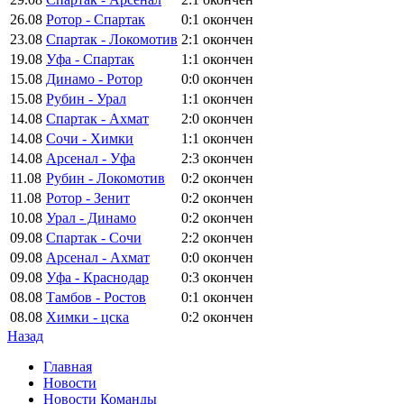
26.08
Ротор - Спартак
0:1
окончен
23.08
Спартак - Локомотив
2:1
окончен
19.08
Уфа - Спартак
1:1
окончен
15.08
Динамо - Ротор
0:0
окончен
15.08
Рубин - Урал
1:1
окончен
14.08
Спартак - Ахмат
2:0
окончен
14.08
Сочи - Химки
1:1
окончен
14.08
Арсенал - Уфа
2:3
окончен
11.08
Рубин - Локомотив
0:2
окончен
11.08
Ротор - Зенит
0:2
окончен
10.08
Урал - Динамо
0:2
окончен
09.08
Спартак - Сочи
2:2
окончен
09.08
Арсенал - Ахмат
0:0
окончен
09.08
Уфа - Краснодар
0:3
окончен
08.08
Тамбов - Ростов
0:1
окончен
08.08
Химки - цска
0:2
окончен
Назад
Главная
Новости
Новости Команды