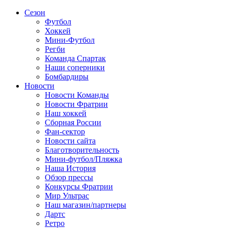
Сезон
Футбол
Хоккей
Мини-Футбол
Регби
Команда Спартак
Наши соперники
Бомбардиры
Новости
Новости Команды
Новости Фратрии
Наш хоккей
Сборная России
Фан-cектор
Новости сайта
Благотворительность
Мини-футбол/Пляжка
Наша История
Обзор прессы
Конкурсы Фратрии
Мир Ультрас
Наш магазин/партнеры
Дартс
Ретро