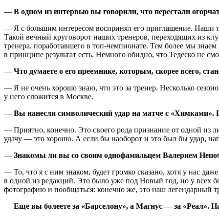
—
В одном из интервью вы говорили, что перестали огорча
— Я с большим интересом воспринял его приглашение. Наши тре
Такой вечный круговорот наших тренеров, переходящих из клу
тренера, поработавшего в топ-чемпионате. Тем более мы знаем
в принципе результат есть. Немного обидно, что Тедеско не см
—
Что думаете о его преемнике, которым, скорее всего, ста
— Я не очень хорошо знаю, что это за тренер. Несколько сезон
у него сложится в Москве.
—
Вы нанесли символический удар на матче с «Химками».
— Приятно, конечно. Это своего рода признание от одной из 
удачу — это хорошо. А если бы наоборот и это был бы удар, на
—
Знакомы ли вы со своим однофамильцем Валерием Неп
— То, что я с ним знаком, будет громко сказано, хотя у нас да
в одной из редакций. Это было уже под Новый год, но у всех б
фотографию и пообщаться: конечно же, это наш легендарный т
—
Еще вы болеете за «Барселону», а Магнус — за «Реал». На