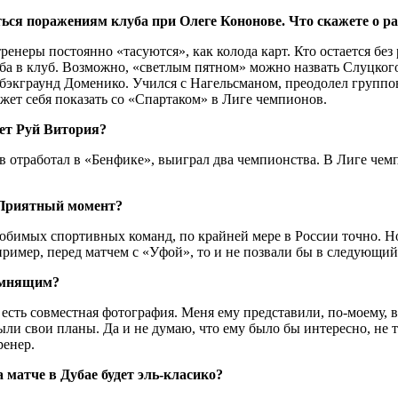
ться поражениям клуба при Олеге Кононове. Что скажете о ра
неры постоянно «тасуются», как колода карт. Кто остается без 
ба в клуб. Возможно, «светлым пятном» можно назвать Слуцкого
 бэкграунд Доменико. Учился с Нагельсманом, преодолел группо
ожет себя показать со «Спартаком» в Лиге чемпионов.
нет Руй Витория?
ов отработал в «Бенфике», выиграл два чемпионства. В Лиге чем
 Приятный момент?
любимых спортивных команд, по крайней мере в России точно. Н
пример, перед матчем с «Уфой», то и не позвали бы в следующий 
омнящим?
же есть совместная фотография. Меня ему представили, по-моему,
ыли свои планы. Да и не думаю, что ему было бы интересно, не т
ренер.
 матче в Дубае будет эль-класико?