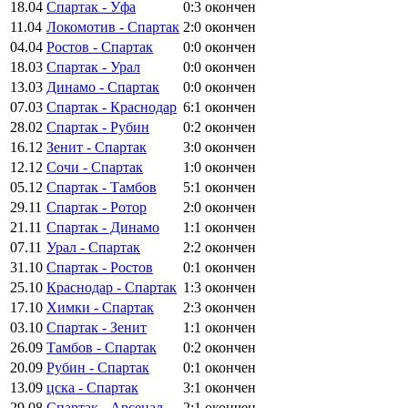
18.04
Спартак - Уфа
0:3
окончен
11.04
Локомотив - Спартак
2:0
окончен
04.04
Ростов - Спартак
0:0
окончен
18.03
Спартак - Урал
0:0
окончен
13.03
Динамо - Спартак
0:0
окончен
07.03
Спартак - Краснодар
6:1
окончен
28.02
Спартак - Рубин
0:2
окончен
16.12
Зенит - Спартак
3:0
окончен
12.12
Сочи - Спартак
1:0
окончен
05.12
Спартак - Тамбов
5:1
окончен
29.11
Спартак - Ротор
2:0
окончен
21.11
Спартак - Динамо
1:1
окончен
07.11
Урал - Спартак
2:2
окончен
31.10
Спартак - Ростов
0:1
окончен
25.10
Краснодар - Спартак
1:3
окончен
17.10
Химки - Спартак
2:3
окончен
03.10
Спартак - Зенит
1:1
окончен
26.09
Тамбов - Спартак
0:2
окончен
20.09
Рубин - Спартак
0:1
окончен
13.09
цска - Спартак
3:1
окончен
29.08
Спартак - Арсенал
2:1
окончен