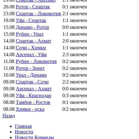
26.08
Ротор - Спартак
0:1
окончен
23.08
Спартак - Локомотив
2:1
окончен
19.08
Уфа - Спартак
1:1
окончен
15.08
Динамо - Ротор
0:0
окончен
15.08
Рубин - Урал
1:1
окончен
14.08
Спартак - Ахмат
2:0
окончен
14.08
Сочи - Химки
1:1
окончен
14.08
Арсенал - Уфа
2:3
окончен
11.08
Рубин - Локомотив
0:2
окончен
11.08
Ротор - Зенит
0:2
окончен
10.08
Урал - Динамо
0:2
окончен
09.08
Спартак - Сочи
2:2
окончен
09.08
Арсенал - Ахмат
0:0
окончен
09.08
Уфа - Краснодар
0:3
окончен
08.08
Тамбов - Ростов
0:1
окончен
08.08
Химки - цска
0:2
окончен
Назад
Главная
Новости
Новости Команды