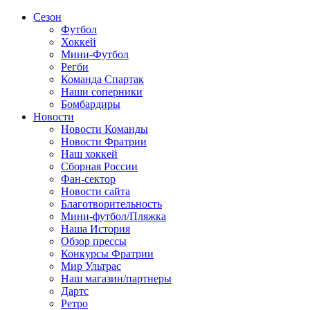
Сезон
Футбол
Хоккей
Мини-Футбол
Регби
Команда Спартак
Наши соперники
Бомбардиры
Новости
Новости Команды
Новости Фратрии
Наш хоккей
Сборная России
Фан-cектор
Новости сайта
Благотворительность
Мини-футбол/Пляжка
Наша История
Обзор прессы
Конкурсы Фратрии
Мир Ультрас
Наш магазин/партнеры
Дартс
Ретро