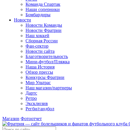
Команда Спартак
Наши соперники
Бомбардиры
Новости
Новости Команды
Новости Фратрии
Наш хоккей
Сборная России
Фан-cектор
Новости сайта
Благотворительность
Мини-футбол/Пляжка
Наша История
Обзор прессы
Конкурсы Фратрии
Мир Ультрас
Наш магазин/партнеры
Дартс
Ретро
Эксклюзив
Регби/гандбол
Магазин
Фотоотчет