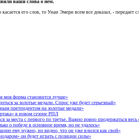
вили ваши слова о нем.
касается его слов, то Унаи Эмери всем все доказал, - передает
ем моя форма становится лучше»
оться за золотые медали. Спрос уже будет серьезный»
нным претендентом на золотые медали»
ртака» в новом сезоне РПЛ
я за места с первого по третье. Важно ровно продержаться весь 
ко о победе в основное время, но не удалось»
ацию ему нужно, но видно, что он уже влился как свой»
нодаром» он будет играть с позиции силы»