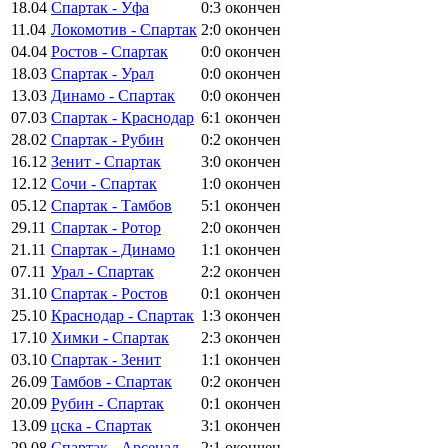
18.04
Спартак - Уфа
0:3
окончен
11.04
Локомотив - Спартак
2:0
окончен
04.04
Ростов - Спартак
0:0
окончен
18.03
Спартак - Урал
0:0
окончен
13.03
Динамо - Спартак
0:0
окончен
07.03
Спартак - Краснодар
6:1
окончен
28.02
Спартак - Рубин
0:2
окончен
16.12
Зенит - Спартак
3:0
окончен
12.12
Сочи - Спартак
1:0
окончен
05.12
Спартак - Тамбов
5:1
окончен
29.11
Спартак - Ротор
2:0
окончен
21.11
Спартак - Динамо
1:1
окончен
07.11
Урал - Спартак
2:2
окончен
31.10
Спартак - Ростов
0:1
окончен
25.10
Краснодар - Спартак
1:3
окончен
17.10
Химки - Спартак
2:3
окончен
03.10
Спартак - Зенит
1:1
окончен
26.09
Тамбов - Спартак
0:2
окончен
20.09
Рубин - Спартак
0:1
окончен
13.09
цска - Спартак
3:1
окончен
29.08
Спартак - Арсенал
2:1
окончен