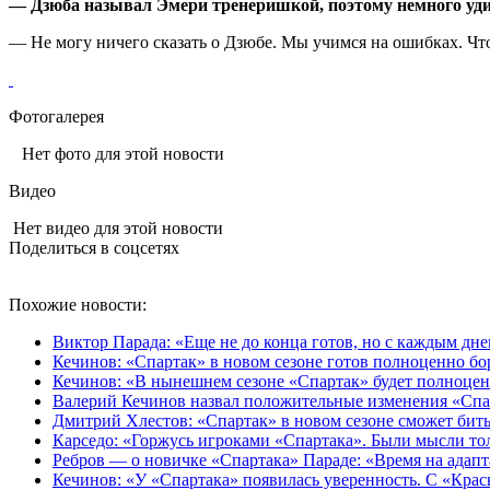
— Дзюба называл Эмери тренеришкой, поэтому немного уди
— Не могу ничего сказать о Дзюбе. Мы учимся на ошибках. Что 
Фотогалерея
Нет фото для этой новости
Видео
Нет видео для этой новости
Поделиться в соцсетях
Похожие новости:
Виктор Парада: «Еще не до конца готов, но с каждым дн
Кечинов: «Спартак» в новом сезоне готов полноценно бор
Кечинов: «В нынешнем сезоне «Спартак» будет полноце
Валерий Кечинов назвал положительные изменения «Спа
Дмитрий Хлестов: «Спартак» в новом сезоне сможет битьс
Карседо: «Горжусь игроками «Спартака». Были мысли толь
Ребров — о новичке «Спартака» Параде: «Время на адапт
Кечинов: «У «Спартака» появилась уверенность. С «Крас