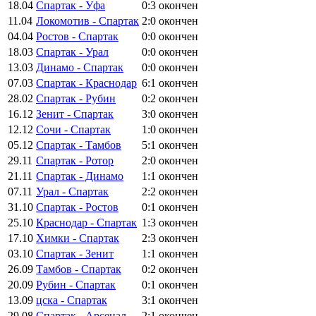
18.04
Спартак - Уфа
0:3
окончен
11.04
Локомотив - Спартак
2:0
окончен
04.04
Ростов - Спартак
0:0
окончен
18.03
Спартак - Урал
0:0
окончен
13.03
Динамо - Спартак
0:0
окончен
07.03
Спартак - Краснодар
6:1
окончен
28.02
Спартак - Рубин
0:2
окончен
16.12
Зенит - Спартак
3:0
окончен
12.12
Сочи - Спартак
1:0
окончен
05.12
Спартак - Тамбов
5:1
окончен
29.11
Спартак - Ротор
2:0
окончен
21.11
Спартак - Динамо
1:1
окончен
07.11
Урал - Спартак
2:2
окончен
31.10
Спартак - Ростов
0:1
окончен
25.10
Краснодар - Спартак
1:3
окончен
17.10
Химки - Спартак
2:3
окончен
03.10
Спартак - Зенит
1:1
окончен
26.09
Тамбов - Спартак
0:2
окончен
20.09
Рубин - Спартак
0:1
окончен
13.09
цска - Спартак
3:1
окончен
29.08
Спартак - Арсенал
2:1
окончен