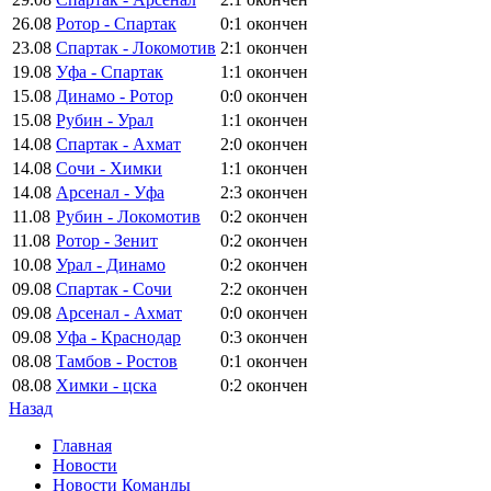
26.08
Ротор - Спартак
0:1
окончен
23.08
Спартак - Локомотив
2:1
окончен
19.08
Уфа - Спартак
1:1
окончен
15.08
Динамо - Ротор
0:0
окончен
15.08
Рубин - Урал
1:1
окончен
14.08
Спартак - Ахмат
2:0
окончен
14.08
Сочи - Химки
1:1
окончен
14.08
Арсенал - Уфа
2:3
окончен
11.08
Рубин - Локомотив
0:2
окончен
11.08
Ротор - Зенит
0:2
окончен
10.08
Урал - Динамо
0:2
окончен
09.08
Спартак - Сочи
2:2
окончен
09.08
Арсенал - Ахмат
0:0
окончен
09.08
Уфа - Краснодар
0:3
окончен
08.08
Тамбов - Ростов
0:1
окончен
08.08
Химки - цска
0:2
окончен
Назад
Главная
Новости
Новости Команды