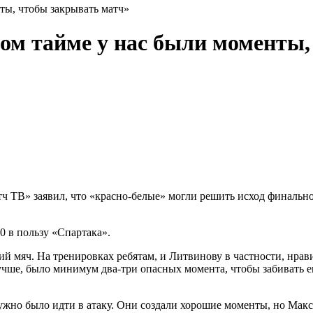
ты, чтобы закрывать матч»
вом тайме у нас были моменты
ч ТВ» заявил, что «красно‑белые» могли решить исход финально
0 в пользу «Спартака».
 мяч. На тренировках ребятам, и Литвинову в частности, нрави
учше, было минимум два‑три опасных момента, чтобы забивать ещ
 нужно было идти в атаку. Они создали хорошие моменты, но Ма