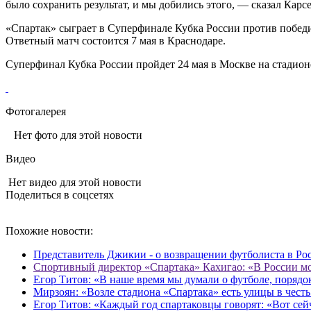
было сохранить результат, и мы добились этого, — сказал Карс
«Спартак» сыграет в Суперфинале Кубка России против побед
Ответный матч состоится 7 мая в Краснодаре.
Суперфинал Кубка России пройдет 24 мая в Москве на стадио
Фотогалерея
Нет фото для этой новости
Видео
Нет видео для этой новости
Поделиться в соцсетях
Похожие новости:
Представитель Джикии - о возвращении футболиста в Росс
Спортивный директор «Спартака» Кахигао: «В России мож
Егор Титов: «В наше время мы думали о футболе, порядо
Мирзоян: «Возле стадиона «Спартака» есть улицы в чест
Егор Титов: «Каждый год спартаковцы говорят: «Вот сей