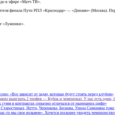
едо в эфире «Матч ТВ».
ителя финала Пути РПЛ «Краснодар» — «Динамо» (Москва). Перв
не «Лужники».
ию: «Все зависит от задач, которые будут стоять перед клубом»
но выиграть 2 трофея — Кубок и чемпионат. У нас есть один, 
к сумм в контрактах серьезно отличался от нынешних цифр»
ь Старостиных, Нетто, Черенкова, Бескова. Улица Симоняна тож
час‑то мы свое возьмем». Хочется поскорее увидеть чемпионство