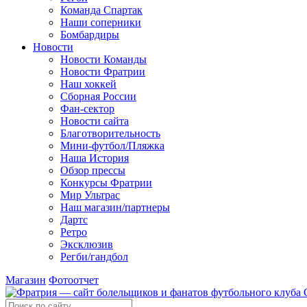
Команда Спартак
Наши соперники
Бомбардиры
Новости
Новости Команды
Новости Фратрии
Наш хоккей
Сборная России
Фан-cектор
Новости сайта
Благотворительность
Мини-футбол/Пляжка
Наша История
Обзор прессы
Конкурсы Фратрии
Мир Ультрас
Наш магазин/партнеры
Дартс
Ретро
Эксклюзив
Регби/гандбол
Магазин
Фотоотчет