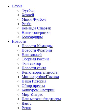
Сезон
Футбол
Хоккей
Мини-Футбол
Регби
Команда Спартак
Наши соперники
Бомбардиры
Новости
Новости Команды
Новости Фратрии
Наш хоккей
Сборная России
Фан-cектор
Новости сайта
Благотворительность
Мини-футбол/Пляжка
Наша История
Обзор прессы
Конкурсы Фратрии
Мир Ультрас
Наш магазин/партнеры
Дартс
Ретро