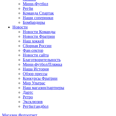
Мини-Футбол
Регби
Команда Спартак
Наши соперники
Бомбардиры
Новости
Новости Команды
Новости Фратрии
Наш хоккей
Сборная России
Фан-cектор
Новости сайта
Благотворительность
Мини-футбол/Пляжка
Наша История
Обзор прессы
Конкурсы Фратрии
Мир Ультрас
Наш магазин/партнеры
Дартс
Ретро
Эксклюзив
Регби/гандбол
Магазин
Фотоотчет