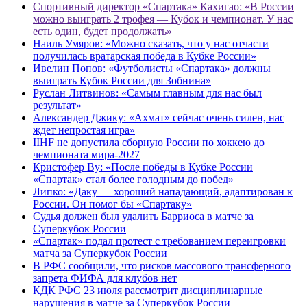
Спортивный директор «Спартака» Кахигао: «В России
можно выиграть 2 трофея — Кубок и чемпионат. У нас
есть один, будет продолжать»
Наиль Умяров: «Можно сказать, что у нас отчасти
получилась вратарская победа в Кубке России»
Ивелин Попов: «Футболисты «Спартака» должны
выиграть Кубок России для Зобнина»
Руслан Литвинов: «Самым главным для нас был
результат»
Александер Джику: «Ахмат» сейчас очень силен, нас
ждет непростая игра»
IIHF не допустила сборную России по хоккею до
чемпионата мира‑2027
Кристофер Ву: «После победы в Кубке России
«Спартак» стал более голодным до побед»
Липко: «Даку — хороший нападающий, адаптирован к
России. Он помог бы «Спартаку»
Судья должен был удалить Барриоса в матче за
Суперкубок России
«Спартак» подал протест с требованием переигровки
матча за Суперкубок России
В РФС сообщили, что рисков массового трансферного
запрета ФИФА для клубов нет
КДК РФС 23 июля рассмотрит дисциплинарные
нарушения в матче за Суперкубок России