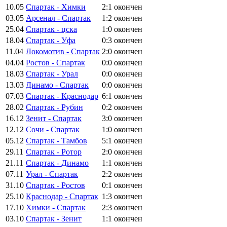
10.05
Спартак - Химки
2:1
окончен
03.05
Арсенал - Спартак
1:2
окончен
25.04
Спартак - цска
1:0
окончен
18.04
Спартак - Уфа
0:3
окончен
11.04
Локомотив - Спартак
2:0
окончен
04.04
Ростов - Спартак
0:0
окончен
18.03
Спартак - Урал
0:0
окончен
13.03
Динамо - Спартак
0:0
окончен
07.03
Спартак - Краснодар
6:1
окончен
28.02
Спартак - Рубин
0:2
окончен
16.12
Зенит - Спартак
3:0
окончен
12.12
Сочи - Спартак
1:0
окончен
05.12
Спартак - Тамбов
5:1
окончен
29.11
Спартак - Ротор
2:0
окончен
21.11
Спартак - Динамо
1:1
окончен
07.11
Урал - Спартак
2:2
окончен
31.10
Спартак - Ростов
0:1
окончен
25.10
Краснодар - Спартак
1:3
окончен
17.10
Химки - Спартак
2:3
окончен
03.10
Спартак - Зенит
1:1
окончен