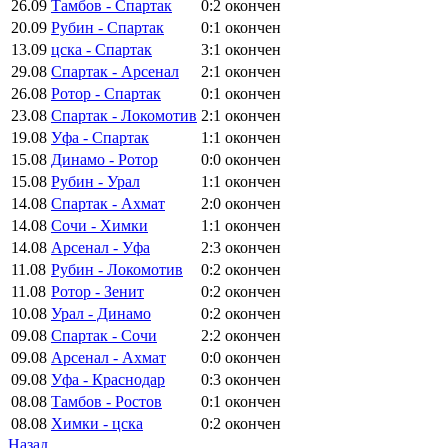
26.09
Тамбов - Спартак
0:2
окончен
20.09
Рубин - Спартак
0:1
окончен
13.09
цска - Спартак
3:1
окончен
29.08
Спартак - Арсенал
2:1
окончен
26.08
Ротор - Спартак
0:1
окончен
23.08
Спартак - Локомотив
2:1
окончен
19.08
Уфа - Спартак
1:1
окончен
15.08
Динамо - Ротор
0:0
окончен
15.08
Рубин - Урал
1:1
окончен
14.08
Спартак - Ахмат
2:0
окончен
14.08
Сочи - Химки
1:1
окончен
14.08
Арсенал - Уфа
2:3
окончен
11.08
Рубин - Локомотив
0:2
окончен
11.08
Ротор - Зенит
0:2
окончен
10.08
Урал - Динамо
0:2
окончен
09.08
Спартак - Сочи
2:2
окончен
09.08
Арсенал - Ахмат
0:0
окончен
09.08
Уфа - Краснодар
0:3
окончен
08.08
Тамбов - Ростов
0:1
окончен
08.08
Химки - цска
0:2
окончен
Назад