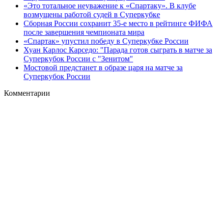
«Это тотальное неуважение к «Спартаку». В клубе
возмущены работой судей в Суперкубке
Сборная России сохранит 35-е место в рейтинге ФИФА
после завершения чемпионата мира
«Спартак» упустил победу в Суперкубке России
Хуан Карлос Карседо: "Парада готов сыграть в матче за
Суперкубок России с "Зенитом"
Мостовой предстанет в образе царя на матче за
Суперкубок России
Комментарии