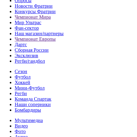
Опросы
Новости Фратрии
Конкурсы Фратрии
Чемпионат Мира
Мир Ультрас
Фан-cектор
Наш магазин/партнеры
Чемпионат Европы
Дартс
Сборная России
Эксклюзив
Регби/гандбол
Сезон
Футбол
Хоккей
Мини-Футбол
Регби
Команда Спартак
Наши соперники
Бомбардиры
Мультимедиа
Видео
Фото
Аудио