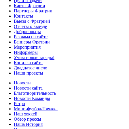
Цели и задачи
Карты Фратрии
Партнеры Фратрии
Контакты
Выезд с Фратрией
Отчеты о выезде
Добровольцы
Реклама на сайте
Баннеры Фратрии
Мероприятия
Информеры
Учим новые заряды!
Копилка сайта
Двадцатое число
Наши проекты
Новости
Новости сайта
Благотворительность
Новости Команды
Ретро
Мини-футбол/Пляжка
Наш хоккей
Обзор прессы
Наша История