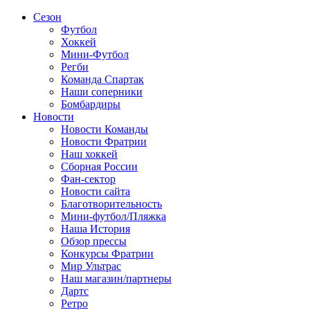
Сезон
Футбол
Хоккей
Мини-Футбол
Регби
Команда Спартак
Наши соперники
Бомбардиры
Новости
Новости Команды
Новости Фратрии
Наш хоккей
Сборная России
Фан-cектор
Новости сайта
Благотворительность
Мини-футбол/Пляжка
Наша История
Обзор прессы
Конкурсы Фратрии
Мир Ультрас
Наш магазин/партнеры
Дартс
Ретро