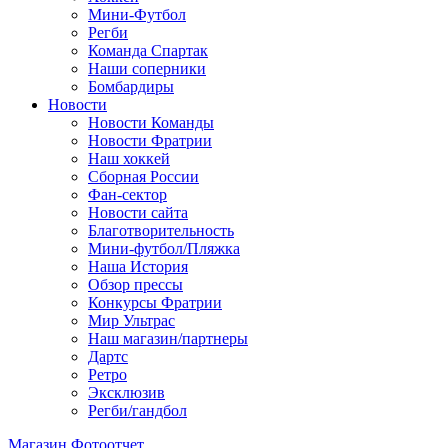
Мини-Футбол
Регби
Команда Спартак
Наши соперники
Бомбардиры
Новости
Новости Команды
Новости Фратрии
Наш хоккей
Сборная России
Фан-cектор
Новости сайта
Благотворительность
Мини-футбол/Пляжка
Наша История
Обзор прессы
Конкурсы Фратрии
Мир Ультрас
Наш магазин/партнеры
Дартс
Ретро
Эксклюзив
Регби/гандбол
Магазин
Фотоотчет