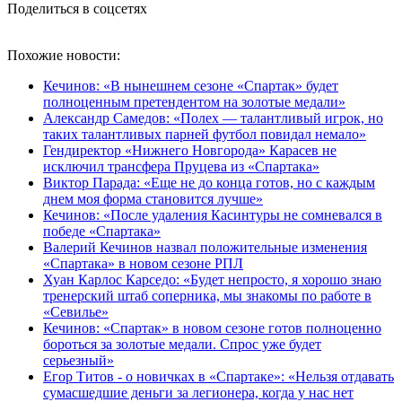
Поделиться в соцсетях
Похожие новости:
Кечинов: «В нынешнем сезоне «Спартак» будет
полноценным претендентом на золотые медали»
Александр Самедов: «Полех — талантливый игрок, но
таких талантливых парней футбол повидал немало»
Гендиректор «Нижнего Новгорода» Карасев не
исключил трансфера Пруцева из «Спартака»
Виктор Парада: «Еще не до конца готов, но с каждым
днем моя форма становится лучше»
Кечинов: «После удаления Касинтуры не сомневался в
победе «Спартака»
Валерий Кечинов назвал положительные изменения
«Спартака» в новом сезоне РПЛ
Хуан Карлос Карседо: «Будет непросто, я хорошо знаю
тренерский штаб соперника, мы знакомы по работе в
«Севилье»
Кечинов: «Спартак» в новом сезоне готов полноценно
бороться за золотые медали. Спрос уже будет
серьезный»
Егор Титов - о новичках в «Спартаке»: «Нельзя отдавать
сумасшедшие деньги за легионера, когда у нас нет