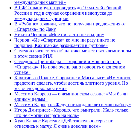
международных матчей»
В РФС планируют проводить до 10 матчей сборной
России в год в случае сохранения недопуска до
международных турниров
В «Рубине» заявили, что не получали предложения от
«Спартака» по Даку
Никита Чернов: «Мне ни за что не стыдно»
Чернов: «Из «Спартака» ко мне ни разу никто не
подошёл, Кахигао же разбирается в футболе»
Самедов считает, что «Спартак» может стать чемпионом
в этом сезоне РПЛ
Самедов: «Три победы — хороший и мощный старт
«Спартака». Но пока очень рано говорить о конечном
успехе»
Кахигао - о Полехе, Сорокине и Массалыге: «Им многое
предстоит сделать, чтобы достичь элитного уровня. Но
мы очень довольны ими»
Массимо Каррера — о чемпионском сезоне: «Мы были
единым целым»
Массимо Каррера: «Федун никогда не лез в мою работу»
Игорь Дмитриев: «Хорошо, что выиграли. Жаль только,
что не смогли сыграть на ноль»
Хуан Карлос Карседо: «Действительно серьезно
отнеслись к матчу. Я очень доволен всем»