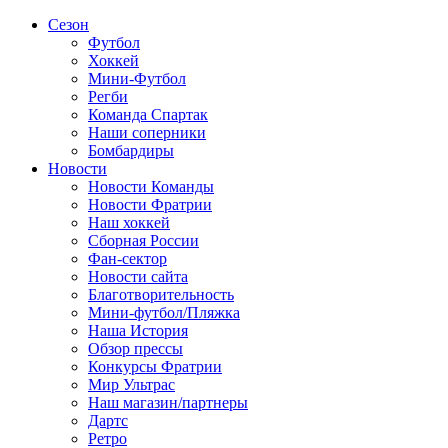
Сезон
Футбол
Хоккей
Мини-Футбол
Регби
Команда Спартак
Наши соперники
Бомбардиры
Новости
Новости Команды
Новости Фратрии
Наш хоккей
Сборная России
Фан-cектор
Новости сайта
Благотворительность
Мини-футбол/Пляжка
Наша История
Обзор прессы
Конкурсы Фратрии
Мир Ультрас
Наш магазин/партнеры
Дартс
Ретро