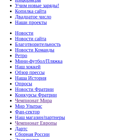
Учим новые заряды!
Копилка сайта
Двадцатое число
Наши проекты
Новости
Новости сайта
Благотворительность
Новости Команды
Ретро
Мини-футбол/Пляжка
Наш хоккей
Обзор прессы
Наша История
Опросы
Новости Фратрии
Конкурсы Фратрии
Чемпионат Мира
Мир Ультрас
Фан-cектор
Наш магазин/партнеры
Чемпионат Европы
Дартс
Сборная России
Эксклюзив