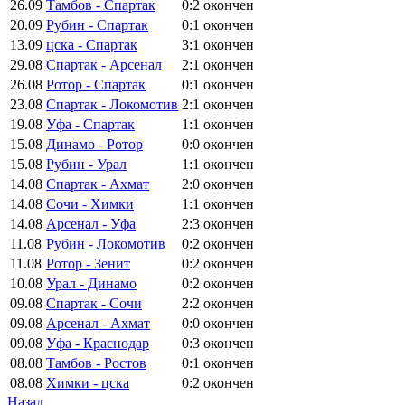
26.09
Тамбов - Спартак
0:2
окончен
20.09
Рубин - Спартак
0:1
окончен
13.09
цска - Спартак
3:1
окончен
29.08
Спартак - Арсенал
2:1
окончен
26.08
Ротор - Спартак
0:1
окончен
23.08
Спартак - Локомотив
2:1
окончен
19.08
Уфа - Спартак
1:1
окончен
15.08
Динамо - Ротор
0:0
окончен
15.08
Рубин - Урал
1:1
окончен
14.08
Спартак - Ахмат
2:0
окончен
14.08
Сочи - Химки
1:1
окончен
14.08
Арсенал - Уфа
2:3
окончен
11.08
Рубин - Локомотив
0:2
окончен
11.08
Ротор - Зенит
0:2
окончен
10.08
Урал - Динамо
0:2
окончен
09.08
Спартак - Сочи
2:2
окончен
09.08
Арсенал - Ахмат
0:0
окончен
09.08
Уфа - Краснодар
0:3
окончен
08.08
Тамбов - Ростов
0:1
окончен
08.08
Химки - цска
0:2
окончен
Назад