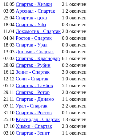
10.05
Спартак - Химки
2:1
окончен
03.05
Арсенал - Спартак
1:2
окончен
25.04
Спартак - цска
1:0
окончен
18.04
Спартак - Уфа
0:3
окончен
11.04
Локомотив - Спартак
2:0
окончен
04.04
Ростов - Спартак
0:0
окончен
18.03
Спартак - Урал
0:0
окончен
13.03
Динамо - Спартак
0:0
окончен
07.03
Спартак - Краснодар
6:1
окончен
28.02
Спартак - Рубин
0:2
окончен
16.12
Зенит - Спартак
3:0
окончен
12.12
Сочи - Спартак
1:0
окончен
05.12
Спартак - Тамбов
5:1
окончен
29.11
Спартак - Ротор
2:0
окончен
21.11
Спартак - Динамо
1:1
окончен
07.11
Урал - Спартак
2:2
окончен
31.10
Спартак - Ростов
0:1
окончен
25.10
Краснодар - Спартак
1:3
окончен
17.10
Химки - Спартак
2:3
окончен
03.10
Спартак - Зенит
1:1
окончен