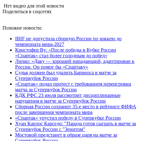
Нет видео для этой новости
Поделиться в соцсетях
Похожие новости:
IIHF не допустила сборную России по хоккею до
чемпионата мира‑2027
Кристофер Ву: «После победы в Кубке России
«Спартак» стал более голодным до побед»
Липко: «Даку — хороший нападающий, адаптирован к
России. Он помог бы «Спартаку»
Судья должен был удалить Барриоса в матче за
Суперкубок России
«Спартак» подал протест с требованием переигровки
матча за Суперкубок России
КДК РФС 23 июля рассмотрит дисциплинарные
нарушения в матче за Суперкубок России
Сборная России сохранит 35-е место в рейтинге ФИФА
после завершения чемпионата мира
«Спартак» упустил победу в Суперкубке России
Хуан Карлос Карседо: "Парада готов сыграть в матче за
Суперкубок России с "Зенитом"
Мостовой предстанет в образе царя на матче за
Суперкубок России