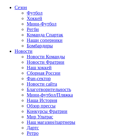
Сезон
Футбол
Хоккей
Мини-Футбол
Регби
Команда Спартак
Наши соперники
Бомбардиры
Новости
Новости Команды
Новости Фратрии
Наш хоккей
Сборная России
Фан-cектор
Новости сайта
Благотворительность
Мини-футбол/Пляжка
Наша История
Обзор прессы
Конкурсы Фратрии
Мир Ультрас
Наш магазин/партнеры
Дартс
Ретро