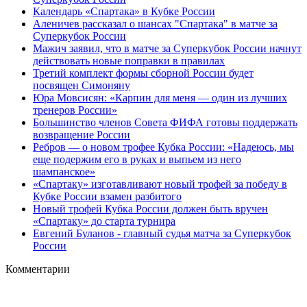
Календарь «Спартака» в Кубке России
Аленичев рассказал о шансах "Спартака" в матче за
Суперкубок России
Мажич заявил, что в матче за Суперкубок России начнут
действовать новые поправки в правилах
Третий комплект формы сборной России будет
посвящен Симоняну
Юра Мовсисян: «Карпин для меня — один из лучших
тренеров России»
Большинство членов Совета ФИФА готовы поддержать
возвращение России
Ребров — о новом трофее Кубка России: «Надеюсь, мы
еще подержим его в руках и выпьем из него
шампанское»
«Спартаку» изготавливают новый трофей за победу в
Кубке России взамен разбитого
Новый трофей Кубка России должен быть вручен
«Спартаку» до старта турнира
Евгений Буланов - главный судья матча за Суперкубок
России
Комментарии