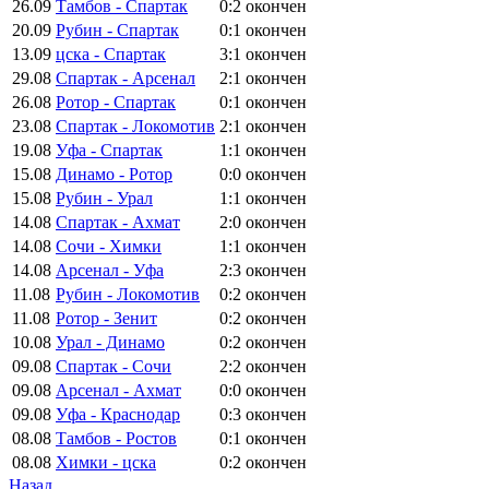
26.09
Тамбов - Спартак
0:2
окончен
20.09
Рубин - Спартак
0:1
окончен
13.09
цска - Спартак
3:1
окончен
29.08
Спартак - Арсенал
2:1
окончен
26.08
Ротор - Спартак
0:1
окончен
23.08
Спартак - Локомотив
2:1
окончен
19.08
Уфа - Спартак
1:1
окончен
15.08
Динамо - Ротор
0:0
окончен
15.08
Рубин - Урал
1:1
окончен
14.08
Спартак - Ахмат
2:0
окончен
14.08
Сочи - Химки
1:1
окончен
14.08
Арсенал - Уфа
2:3
окончен
11.08
Рубин - Локомотив
0:2
окончен
11.08
Ротор - Зенит
0:2
окончен
10.08
Урал - Динамо
0:2
окончен
09.08
Спартак - Сочи
2:2
окончен
09.08
Арсенал - Ахмат
0:0
окончен
09.08
Уфа - Краснодар
0:3
окончен
08.08
Тамбов - Ростов
0:1
окончен
08.08
Химки - цска
0:2
окончен
Назад