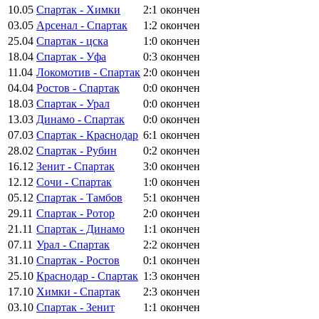
10.05
Спартак - Химки
2:1
окончен
03.05
Арсенал - Спартак
1:2
окончен
25.04
Спартак - цска
1:0
окончен
18.04
Спартак - Уфа
0:3
окончен
11.04
Локомотив - Спартак
2:0
окончен
04.04
Ростов - Спартак
0:0
окончен
18.03
Спартак - Урал
0:0
окончен
13.03
Динамо - Спартак
0:0
окончен
07.03
Спартак - Краснодар
6:1
окончен
28.02
Спартак - Рубин
0:2
окончен
16.12
Зенит - Спартак
3:0
окончен
12.12
Сочи - Спартак
1:0
окончен
05.12
Спартак - Тамбов
5:1
окончен
29.11
Спартак - Ротор
2:0
окончен
21.11
Спартак - Динамо
1:1
окончен
07.11
Урал - Спартак
2:2
окончен
31.10
Спартак - Ростов
0:1
окончен
25.10
Краснодар - Спартак
1:3
окончен
17.10
Химки - Спартак
2:3
окончен
03.10
Спартак - Зенит
1:1
окончен