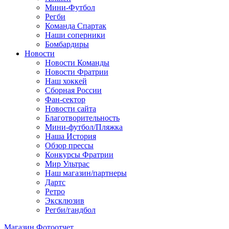
Мини-Футбол
Регби
Команда Спартак
Наши соперники
Бомбардиры
Новости
Новости Команды
Новости Фратрии
Наш хоккей
Сборная России
Фан-cектор
Новости сайта
Благотворительность
Мини-футбол/Пляжка
Наша История
Обзор прессы
Конкурсы Фратрии
Мир Ультрас
Наш магазин/партнеры
Дартс
Ретро
Эксклюзив
Регби/гандбол
Магазин
Фотоотчет