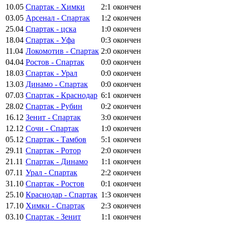
10.05
Спартак - Химки
2:1
окончен
03.05
Арсенал - Спартак
1:2
окончен
25.04
Спартак - цска
1:0
окончен
18.04
Спартак - Уфа
0:3
окончен
11.04
Локомотив - Спартак
2:0
окончен
04.04
Ростов - Спартак
0:0
окончен
18.03
Спартак - Урал
0:0
окончен
13.03
Динамо - Спартак
0:0
окончен
07.03
Спартак - Краснодар
6:1
окончен
28.02
Спартак - Рубин
0:2
окончен
16.12
Зенит - Спартак
3:0
окончен
12.12
Сочи - Спартак
1:0
окончен
05.12
Спартак - Тамбов
5:1
окончен
29.11
Спартак - Ротор
2:0
окончен
21.11
Спартак - Динамо
1:1
окончен
07.11
Урал - Спартак
2:2
окончен
31.10
Спартак - Ростов
0:1
окончен
25.10
Краснодар - Спартак
1:3
окончен
17.10
Химки - Спартак
2:3
окончен
03.10
Спартак - Зенит
1:1
окончен