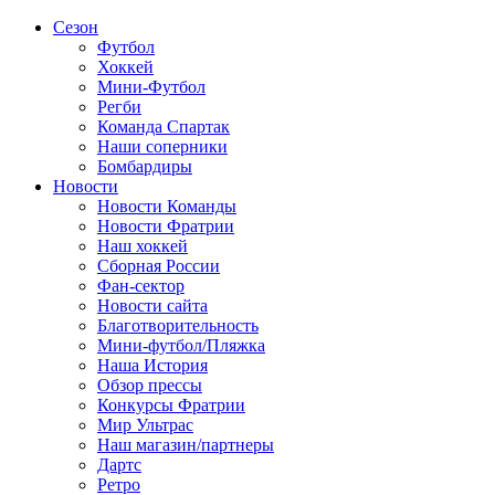
Сезон
Футбол
Хоккей
Мини-Футбол
Регби
Команда Спартак
Наши соперники
Бомбардиры
Новости
Новости Команды
Новости Фратрии
Наш хоккей
Сборная России
Фан-cектор
Новости сайта
Благотворительность
Мини-футбол/Пляжка
Наша История
Обзор прессы
Конкурсы Фратрии
Мир Ультрас
Наш магазин/партнеры
Дартс
Ретро