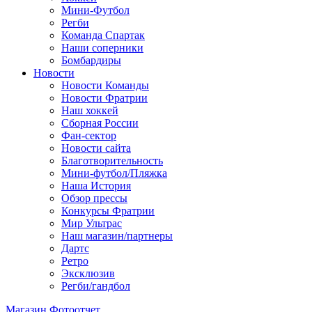
Мини-Футбол
Регби
Команда Спартак
Наши соперники
Бомбардиры
Новости
Новости Команды
Новости Фратрии
Наш хоккей
Сборная России
Фан-cектор
Новости сайта
Благотворительность
Мини-футбол/Пляжка
Наша История
Обзор прессы
Конкурсы Фратрии
Мир Ультрас
Наш магазин/партнеры
Дартс
Ретро
Эксклюзив
Регби/гандбол
Магазин
Фотоотчет