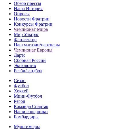
Обзор прессы
Наша История
Опросы
Новости Фратрии
Конкурсы Фратрии
Чемпионат Мира
Мир Ультрас
Фан-cектор
Наш магазин/партнеры
Чемпионат Европы
Дартс
Сборная России
Эксклюзив
Регби/гандбол
Сезон
Футбол
Хоккей
Мини-Футбол
Регби
Команда Спартак
Наши соперники
Бомбардиры
Мультимедиа