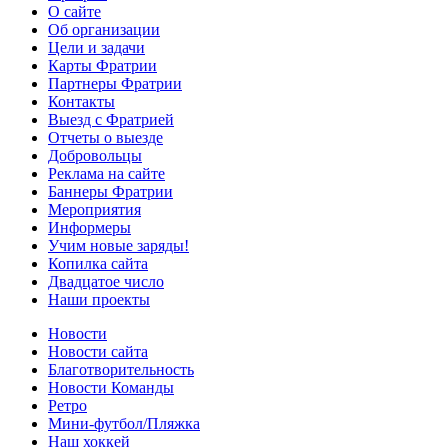
О сайте
Об организации
Цели и задачи
Карты Фратрии
Партнеры Фратрии
Контакты
Выезд с Фратрией
Отчеты о выезде
Добровольцы
Реклама на сайте
Баннеры Фратрии
Мероприятия
Информеры
Учим новые заряды!
Копилка сайта
Двадцатое число
Наши проекты
Новости
Новости сайта
Благотворительность
Новости Команды
Ретро
Мини-футбол/Пляжка
Наш хоккей