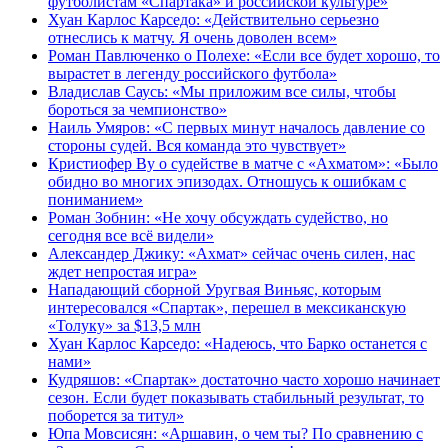
футболистам «Спартака» и российской культуре»
Хуан Карлос Карседо: «Действительно серьезно
отнеслись к матчу. Я очень доволен всем»
Роман Павлюченко о Полехе: «Если все будет хорошо, то
вырастет в легенду российского футбола»
Владислав Саусь: «Мы приложим все силы, чтобы
бороться за чемпионство»
Наиль Умяров: «С первых минут началось давление со
стороны судей. Вся команда это чувствует»
Кристиофер Ву о судействе в матче с «Ахматом»: «Было
обидно во многих эпизодах. Отношусь к ошибкам с
пониманием»
Роман Зобнин: «Не хочу обсуждать судейство, но
сегодня все всё видели»
Александер Джику: «Ахмат» сейчас очень силен, нас
ждет непростая игра»
Нападающий сборной Уругвая Виньяс, которым
интересовался «Спартак», перешел в мексиканскую
«Толуку» за $13,5 млн
Хуан Карлос Карседо: «Надеюсь, что Барко останется с
нами»
Кудряшов: «Спартак» достаточно часто хорошо начинает
сезон. Если будет показывать стабильный результат, то
поборется за титул»
Юпа Мовсисян: «Аршавин, о чем ты? По сравнению с