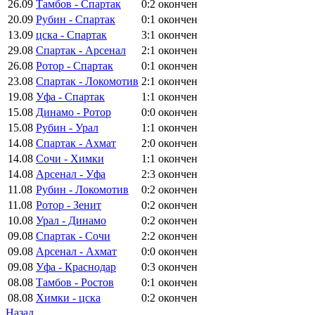
26.09
Тамбов - Спартак
0:2
окончен
20.09
Рубин - Спартак
0:1
окончен
13.09
цска - Спартак
3:1
окончен
29.08
Спартак - Арсенал
2:1
окончен
26.08
Ротор - Спартак
0:1
окончен
23.08
Спартак - Локомотив
2:1
окончен
19.08
Уфа - Спартак
1:1
окончен
15.08
Динамо - Ротор
0:0
окончен
15.08
Рубин - Урал
1:1
окончен
14.08
Спартак - Ахмат
2:0
окончен
14.08
Сочи - Химки
1:1
окончен
14.08
Арсенал - Уфа
2:3
окончен
11.08
Рубин - Локомотив
0:2
окончен
11.08
Ротор - Зенит
0:2
окончен
10.08
Урал - Динамо
0:2
окончен
09.08
Спартак - Сочи
2:2
окончен
09.08
Арсенал - Ахмат
0:0
окончен
09.08
Уфа - Краснодар
0:3
окончен
08.08
Тамбов - Ростов
0:1
окончен
08.08
Химки - цска
0:2
окончен
Назад