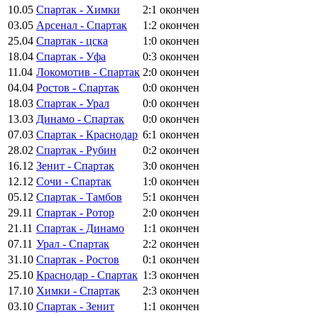
10.05
Спартак - Химки
2:1
окончен
03.05
Арсенал - Спартак
1:2
окончен
25.04
Спартак - цска
1:0
окончен
18.04
Спартак - Уфа
0:3
окончен
11.04
Локомотив - Спартак
2:0
окончен
04.04
Ростов - Спартак
0:0
окончен
18.03
Спартак - Урал
0:0
окончен
13.03
Динамо - Спартак
0:0
окончен
07.03
Спартак - Краснодар
6:1
окончен
28.02
Спартак - Рубин
0:2
окончен
16.12
Зенит - Спартак
3:0
окончен
12.12
Сочи - Спартак
1:0
окончен
05.12
Спартак - Тамбов
5:1
окончен
29.11
Спартак - Ротор
2:0
окончен
21.11
Спартак - Динамо
1:1
окончен
07.11
Урал - Спартак
2:2
окончен
31.10
Спартак - Ростов
0:1
окончен
25.10
Краснодар - Спартак
1:3
окончен
17.10
Химки - Спартак
2:3
окончен
03.10
Спартак - Зенит
1:1
окончен