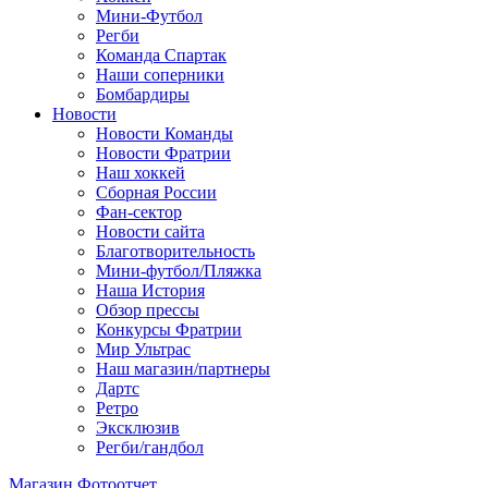
Мини-Футбол
Регби
Команда Спартак
Наши соперники
Бомбардиры
Новости
Новости Команды
Новости Фратрии
Наш хоккей
Сборная России
Фан-cектор
Новости сайта
Благотворительность
Мини-футбол/Пляжка
Наша История
Обзор прессы
Конкурсы Фратрии
Мир Ультрас
Наш магазин/партнеры
Дартс
Ретро
Эксклюзив
Регби/гандбол
Магазин
Фотоотчет