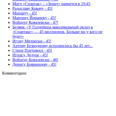
Матч «Спартак» – «Зенит» начнется в 19:45
Радославу Ковачу - 45!
Моцарту - 45!
Мартину Йиранеку - 45!
Войцеху Ковалевски - 47!
Беляев: «У Голдобина максимальный оклад в
«Спартаке» — 45 миллионов. Больше ни у кого не
будет»
Игору Митрески - 45!
Артему Безродному исполнилось бы 45 лет...
Стипе Плетикосе - 45!
Игнасу Дедуре - 45!
Войцеху Ковалевски - 46!
Денису Бояринцеву - 45!
Комментарии