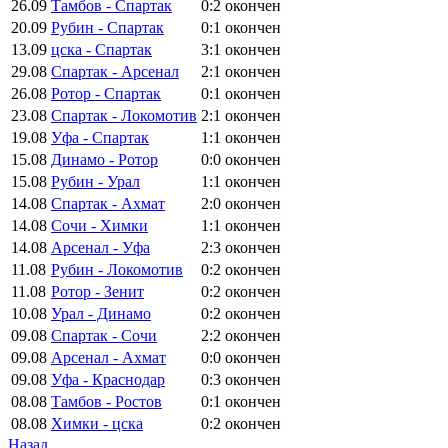
26.09
Тамбов - Спартак
0:2
окончен
20.09
Рубин - Спартак
0:1
окончен
13.09
цска - Спартак
3:1
окончен
29.08
Спартак - Арсенал
2:1
окончен
26.08
Ротор - Спартак
0:1
окончен
23.08
Спартак - Локомотив
2:1
окончен
19.08
Уфа - Спартак
1:1
окончен
15.08
Динамо - Ротор
0:0
окончен
15.08
Рубин - Урал
1:1
окончен
14.08
Спартак - Ахмат
2:0
окончен
14.08
Сочи - Химки
1:1
окончен
14.08
Арсенал - Уфа
2:3
окончен
11.08
Рубин - Локомотив
0:2
окончен
11.08
Ротор - Зенит
0:2
окончен
10.08
Урал - Динамо
0:2
окончен
09.08
Спартак - Сочи
2:2
окончен
09.08
Арсенал - Ахмат
0:0
окончен
09.08
Уфа - Краснодар
0:3
окончен
08.08
Тамбов - Ростов
0:1
окончен
08.08
Химки - цска
0:2
окончен
Назад