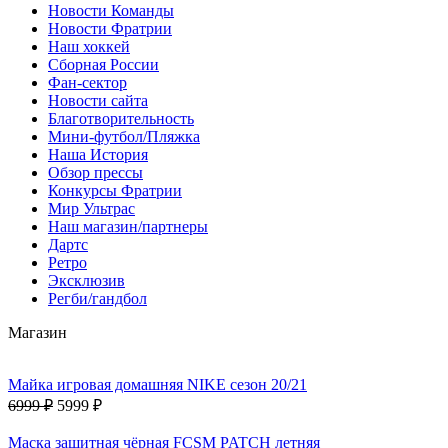
Новости Команды
Новости Фратрии
Наш хоккей
Сборная России
Фан-cектор
Новости сайта
Благотворительность
Мини-футбол/Пляжка
Наша История
Обзор прессы
Конкурсы Фратрии
Мир Ультрас
Наш магазин/партнеры
Дартс
Ретро
Эксклюзив
Регби/гандбол
Магазин
Майка игровая домашняя NIKE сезон 20/21
6999 ₽
5999 ₽
Маска защитная чёрная FCSM PATCH летняя