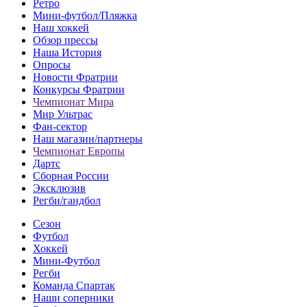
Ретро
Мини-футбол/Пляжка
Наш хоккей
Обзор прессы
Наша История
Опросы
Новости Фратрии
Конкурсы Фратрии
Чемпионат Мира
Мир Ультрас
Фан-cектор
Наш магазин/партнеры
Чемпионат Европы
Дартс
Сборная России
Эксклюзив
Регби/гандбол
Сезон
Футбол
Хоккей
Мини-Футбол
Регби
Команда Спартак
Наши соперники