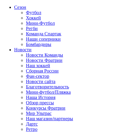
Сезон
Футбол
Хоккей
Мини-Футбол
Регби
Команда Спартак
Наши соперники
Бомбардиры
Новости
Новости Команды
Новости Фратрии
Наш хоккей
Сборная России
Фан-cектор
Новости сайта
Благотворительность
Мини-футбол/Пляжка
Наша История
Обзор прессы
Конкурсы Фратрии
Мир Ультрас
Наш магазин/партнеры
Дартс
Ретро