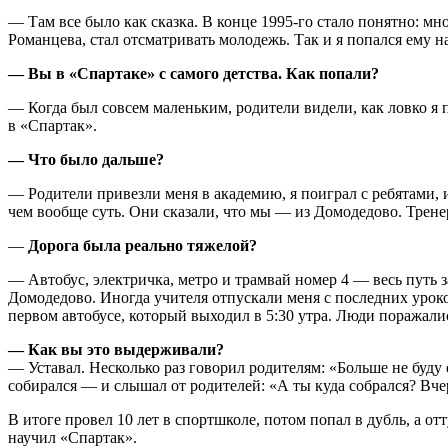
— Там все было как сказка. В конце 1995-го стало понятно: 
Романцева, стал отсматривать молодежь. Так и я попался ему на
— Вы в
«Спартаке»
с самого детства. Как попали?
— Когда был совсем маленьким, родители видели, как ловко я п
в
«Спартак»
.
— Что было дальше?
— Родители привезли меня в академию, я поиграл с ребятами, и
чем вообще суть. Они сказали, что мы — из Домодедово. Трене
—
Дорога была реально тяжелой?
— Автобус, электричка, метро и трамвай номер 4 — весь путь з
Домодедово. Иногда учителя отпускали меня с последних уроко
первом автобусе, который выходил в 5:30 утра. Люди поражалис
— Как вы это выдерживали?
— Уставал. Несколько раз говорил родителям: «Больше не буд
собирался — и слышал от родителей: «А ты куда собрался? Вче
В итоге провел 10 лет в спортшколе, потом попал в дубль, а 
научил
«Спартак»
.