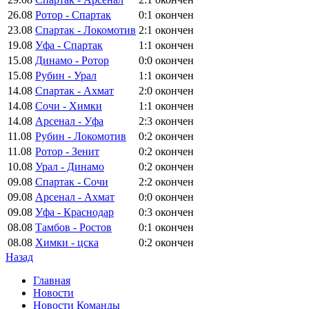
26.08
Ротор - Спартак
0:1
окончен
23.08
Спартак - Локомотив
2:1
окончен
19.08
Уфа - Спартак
1:1
окончен
15.08
Динамо - Ротор
0:0
окончен
15.08
Рубин - Урал
1:1
окончен
14.08
Спартак - Ахмат
2:0
окончен
14.08
Сочи - Химки
1:1
окончен
14.08
Арсенал - Уфа
2:3
окончен
11.08
Рубин - Локомотив
0:2
окончен
11.08
Ротор - Зенит
0:2
окончен
10.08
Урал - Динамо
0:2
окончен
09.08
Спартак - Сочи
2:2
окончен
09.08
Арсенал - Ахмат
0:0
окончен
09.08
Уфа - Краснодар
0:3
окончен
08.08
Тамбов - Ростов
0:1
окончен
08.08
Химки - цска
0:2
окончен
Назад
Главная
Новости
Новости Команды