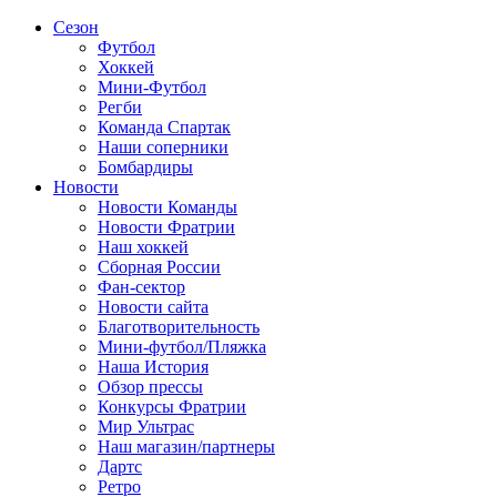
Сезон
Футбол
Хоккей
Мини-Футбол
Регби
Команда Спартак
Наши соперники
Бомбардиры
Новости
Новости Команды
Новости Фратрии
Наш хоккей
Сборная России
Фан-cектор
Новости сайта
Благотворительность
Мини-футбол/Пляжка
Наша История
Обзор прессы
Конкурсы Фратрии
Мир Ультрас
Наш магазин/партнеры
Дартс
Ретро