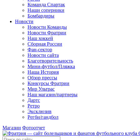
Команда Спартак
Наши соперники
Бомбардиры
Новости
Новости Команды
Новости Фратрии
Наш хоккей
Сборная России
Фан-cектор
Новости сайта
Благотворительность
Мини-футбол/Пляжка
Наша История
Обзор прессы
Конкурсы Фратрии
Мир Ультрас
Наш магазин/партнеры
Дартс
Ретро
Эксклюзив
Регби/гандбол
Магазин
Фотоотчет