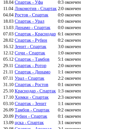
18.04
Спартак - Уфа
0:3
окончен
11.04
Локомотив - Спартак
2:0
окончен
04.04
Ростов - Спартак
0:0
окончен
18.03
Спартак - Урал
0:0
окончен
13.03
Динамо - Спартак
0:0
окончен
07.03
Спартак - Краснодар
6:1
окончен
28.02
Спартак - Рубин
0:2
окончен
16.12
Зенит - Спартак
3:0
окончен
12.12
Сочи - Спартак
1:0
окончен
05.12
Спартак - Тамбов
5:1
окончен
29.11
Спартак - Ротор
2:0
окончен
21.11
Спартак - Динамо
1:1
окончен
07.11
Урал - Спартак
2:2
окончен
31.10
Спартак - Ростов
0:1
окончен
25.10
Краснодар - Спартак
1:3
окончен
17.10
Химки - Спартак
2:3
окончен
03.10
Спартак - Зенит
1:1
окончен
26.09
Тамбов - Спартак
0:2
окончен
20.09
Рубин - Спартак
0:1
окончен
13.09
цска - Спартак
3:1
окончен
29.08
Спартак - Арсенал
2:1
окончен