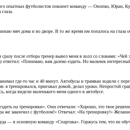
много опытных футболистов покинет команду — Онопко, Юран, К
 глаза.
инаю мяч дома и во дворе. В то же время им попалось на глаза 
 сразу после отбора тренер вывел меня в холл со словами: «Чей 
р ответил: «Понимаю, вам далеко ездить. Но мальчик интересный
анимал где-то час и 40 минут. Автобусы и трамваи ходили с пер
в: я тренировался, приезжал домой, делал уроки. Непростой гра
ь, когда видели маленького меня одного в автобусе.
у ездить на тренировки». Они отвечали: «Хорошо, это твое реш
ра же закончил с футболом!» Отвечал: «На тренировку!» Желание
оттуда — в основную команду
«Спартака»
. Горжусь тем, что не обу