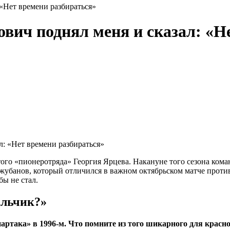
«Нет времени разбираться»
вич поднял меня и сказал: «Н
ого «пионеротряда» Георгия Ярцева. Накануне того сезона кома
банов, который отличился в важном октябрьском матче против 
ы не стал.
альчик?»
артака»
в 1996-м. Что помните из того шикарного для красн