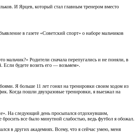
ульков. И
Ярцев
, который стал главным тренером вместо
объявление в газете «Советский спорт» о наборе мальчиков
это мальчик?» Родители сначала перепугались и не поняли, в
. Если будете возить его — возьмем».
ебоями. Я больше 11 лет гонял на тренировки своим ходом из
фик. Когда пошли двухразовые тренировки, я выезжал на
ение». На следующий день просыпался отдохнувшим,
 бросить все было минутной слабостью, ведь футбол я обожал.
чался в других академиях. Всему, что я сейчас умею, меня