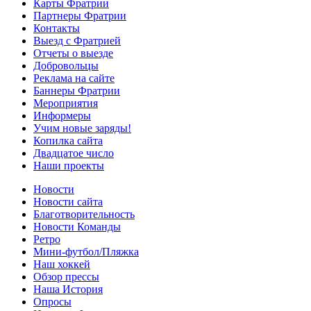
Карты Фратрии
Партнеры Фратрии
Контакты
Выезд с Фратрией
Отчеты о выезде
Добровольцы
Реклама на сайте
Баннеры Фратрии
Мероприятия
Информеры
Учим новые заряды!
Копилка сайта
Двадцатое число
Наши проекты
Новости
Новости сайта
Благотворительность
Новости Команды
Ретро
Мини-футбол/Пляжка
Наш хоккей
Обзор прессы
Наша История
Опросы