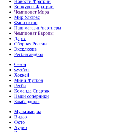
Новости Фратрии
Конкурсы Фратрии
Чемпионат Мира
Мир Ультрас
Фан-cектор
Наш магазин/партнеры
Чемпионат Европы
Дартс
Сборная России
Эксклюзив
Регби/гандбол
Сезон
Футбол
Хоккей
Мини-Футбол
Регби
Команда Спартак
Наши соперники
Бомбардиры
Мультимедиа
Видео
Фото
Аудио