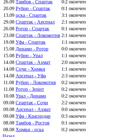
26.09
Тамбов - Спартак
0:2
окончен
20.09
Рубин - Спартак
0:1
окончен
13.09
цска - Спартак
3:1
окончен
29.08
Спартак - Арсенал
2:1
окончен
26.08
Ротор - Спартак
0:1
окончен
23.08
Спартак - Локомотив
2:1
окончен
19.08
Уфа - Спартак
1:1
окончен
15.08
Динамо - Ротор
0:0
окончен
15.08
Рубин - Урал
1:1
окончен
14.08
Спартак - Ахмат
2:0
окончен
14.08
Сочи - Химки
1:1
окончен
14.08
Арсенал - Уфа
2:3
окончен
11.08
Рубин - Локомотив
0:2
окончен
11.08
Ротор - Зенит
0:2
окончен
10.08
Урал - Динамо
0:2
окончен
09.08
Спартак - Сочи
2:2
окончен
09.08
Арсенал - Ахмат
0:0
окончен
09.08
Уфа - Краснодар
0:3
окончен
08.08
Тамбов - Ростов
0:1
окончен
08.08
Химки - цска
0:2
окончен
Назад