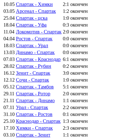
10.05
Спартак - Химки
2:1
окончен
03.05
Арсенал - Спартак
1:2
окончен
25.04
Спартак - цска
1:0
окончен
18.04
Спартак - Уфа
0:3
окончен
11.04
Локомотив - Спартак
2:0
окончен
04.04
Ростов - Спартак
0:0
окончен
18.03
Спартак - Урал
0:0
окончен
13.03
Динамо - Спартак
0:0
окончен
07.03
Спартак - Краснодар
6:1
окончен
28.02
Спартак - Рубин
0:2
окончен
16.12
Зенит - Спартак
3:0
окончен
12.12
Сочи - Спартак
1:0
окончен
05.12
Спартак - Тамбов
5:1
окончен
29.11
Спартак - Ротор
2:0
окончен
21.11
Спартак - Динамо
1:1
окончен
07.11
Урал - Спартак
2:2
окончен
31.10
Спартак - Ростов
0:1
окончен
25.10
Краснодар - Спартак
1:3
окончен
17.10
Химки - Спартак
2:3
окончен
03.10
Спартак - Зенит
1:1
окончен