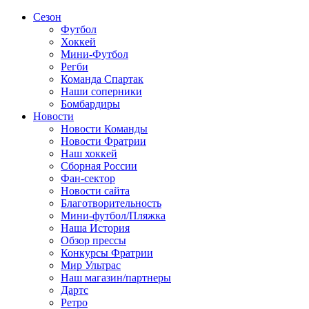
Сезон
Футбол
Хоккей
Мини-Футбол
Регби
Команда Спартак
Наши соперники
Бомбардиры
Новости
Новости Команды
Новости Фратрии
Наш хоккей
Сборная России
Фан-cектор
Новости сайта
Благотворительность
Мини-футбол/Пляжка
Наша История
Обзор прессы
Конкурсы Фратрии
Мир Ультрас
Наш магазин/партнеры
Дартс
Ретро