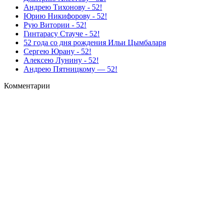
Андрею Тихонову - 52!
Юрию Никифорову - 52!
Рую Витории - 52!
Гинтарасу Стауче - 52!
52 года со дня рождения Ильи Цымбаларя
Сергею Юрану - 52!
Алексею Лунину - 52!
Андрею Пятницкому — 52!
Комментарии