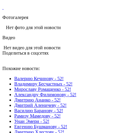
Фотогалерея
Нет фото для этой новости
Видео
Нет видео для этой новости
Поделиться в соцсетях
Похожие новости:
Валерию Кечинову - 52!
Владимиру Бесчастных - 52!
Мирославу Ромащенко - 52!
Александру Филимонову - 52!
Дмитрию Ананко - 52!
Дмитрий Аленичеву - 52!
Василию Баранову - 52!
Рамизу Мамедову - 52!
Унаи Эмери - 52!
Евгению Бушманову - 52!
Дмитрию Хлестову - 52!