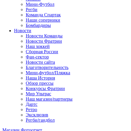
Мини-Футбол
Регби
Команда Спартак
Наши соперники
Бомбардиры
Новости
Новости Команды
Новости Фратрии
Наш хоккей
Сборная России
Фан-cектор
Новости сайта
Благотворительность
Мини-футбол/Пляжка
Наша История
Обзор прессы
Конкурсы Фратрии
Мир Ультрас
Наш магазин/партнеры
Дартс
Ретро
Эксклюзив
Регби/гандбол
Магазин
Фотоотчет