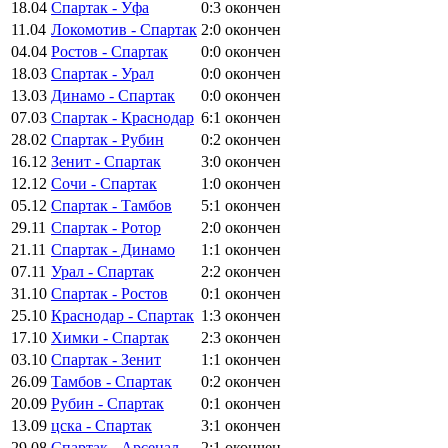
18.04
Спартак - Уфа
0:3
окончен
11.04
Локомотив - Спартак
2:0
окончен
04.04
Ростов - Спартак
0:0
окончен
18.03
Спартак - Урал
0:0
окончен
13.03
Динамо - Спартак
0:0
окончен
07.03
Спартак - Краснодар
6:1
окончен
28.02
Спартак - Рубин
0:2
окончен
16.12
Зенит - Спартак
3:0
окончен
12.12
Сочи - Спартак
1:0
окончен
05.12
Спартак - Тамбов
5:1
окончен
29.11
Спартак - Ротор
2:0
окончен
21.11
Спартак - Динамо
1:1
окончен
07.11
Урал - Спартак
2:2
окончен
31.10
Спартак - Ростов
0:1
окончен
25.10
Краснодар - Спартак
1:3
окончен
17.10
Химки - Спартак
2:3
окончен
03.10
Спартак - Зенит
1:1
окончен
26.09
Тамбов - Спартак
0:2
окончен
20.09
Рубин - Спартак
0:1
окончен
13.09
цска - Спартак
3:1
окончен
29.08
Спартак - Арсенал
2:1
окончен