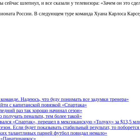
 бы сейчас шлепнул, и все сказали у телевизора: «Зачем он это 
ионата России. В следующем туре команда Хуана Карлоса Карсед
 команде. Надеюсь, что буду понимать все задумки тренера»
йти с капитанской повязкой «Спартака»
едний раз так хорошо начинал сезон»
 получать пенальти, тем более такой»
ался «Спартак», перешел в мексиканскую «Толуку» за $13,5 мл
зон. Если будет показывать стабильный результат, то поборется 
ких талантливых парней футбол повидал немало»
в «Панатинаикос»