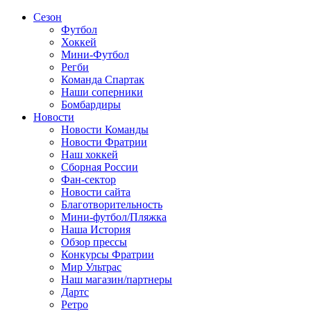
Сезон
Футбол
Хоккей
Мини-Футбол
Регби
Команда Спартак
Наши соперники
Бомбардиры
Новости
Новости Команды
Новости Фратрии
Наш хоккей
Сборная России
Фан-cектор
Новости сайта
Благотворительность
Мини-футбол/Пляжка
Наша История
Обзор прессы
Конкурсы Фратрии
Мир Ультрас
Наш магазин/партнеры
Дартс
Ретро