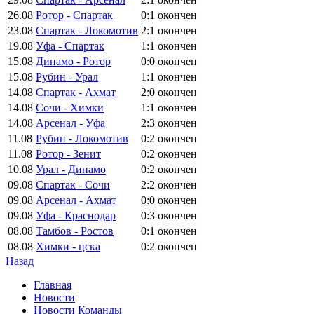
26.08
Ротор - Спартак
0:1
окончен
23.08
Спартак - Локомотив
2:1
окончен
19.08
Уфа - Спартак
1:1
окончен
15.08
Динамо - Ротор
0:0
окончен
15.08
Рубин - Урал
1:1
окончен
14.08
Спартак - Ахмат
2:0
окончен
14.08
Сочи - Химки
1:1
окончен
14.08
Арсенал - Уфа
2:3
окончен
11.08
Рубин - Локомотив
0:2
окончен
11.08
Ротор - Зенит
0:2
окончен
10.08
Урал - Динамо
0:2
окончен
09.08
Спартак - Сочи
2:2
окончен
09.08
Арсенал - Ахмат
0:0
окончен
09.08
Уфа - Краснодар
0:3
окончен
08.08
Тамбов - Ростов
0:1
окончен
08.08
Химки - цска
0:2
окончен
Назад
Главная
Новости
Новости Команды