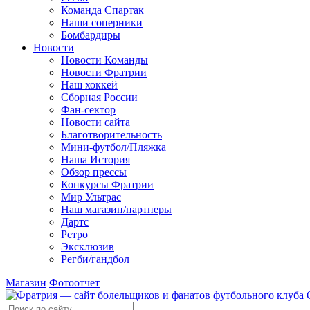
Команда Спартак
Наши соперники
Бомбардиры
Новости
Новости Команды
Новости Фратрии
Наш хоккей
Сборная России
Фан-cектор
Новости сайта
Благотворительность
Мини-футбол/Пляжка
Наша История
Обзор прессы
Конкурсы Фратрии
Мир Ультрас
Наш магазин/партнеры
Дартс
Ретро
Эксклюзив
Регби/гандбол
Магазин
Фотоотчет