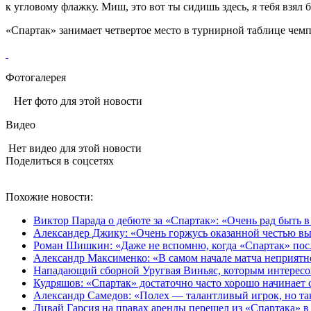
к угловому флажку. Миш, это вот ты сидишь здесь, я тебя взял
«Спартак» занимает четвертое место в турнирной таблице чемп
Фотогалерея
Нет фото для этой новости
Видео
Нет видео для этой новости
Поделиться в соцсетях
Похожие новости:
Виктор Парада о дебюте за «Спартак»: «Очень рад быть в
Александер Джику: «Очень горжусь оказанной честью вы
Роман Шишкин: «Даже не вспомню, когда «Спартак» посл
Александр Максименко: «В самом начале матча неприятно
Нападающий сборной Уругвая Виньяс, которым интересов
Кудряшов: «Спартак» достаточно часто хорошо начинает се
Александр Самедов: «Полех — талантливый игрок, но та
Ливай Гарсия на правах аренды перешел из «Спартака» 