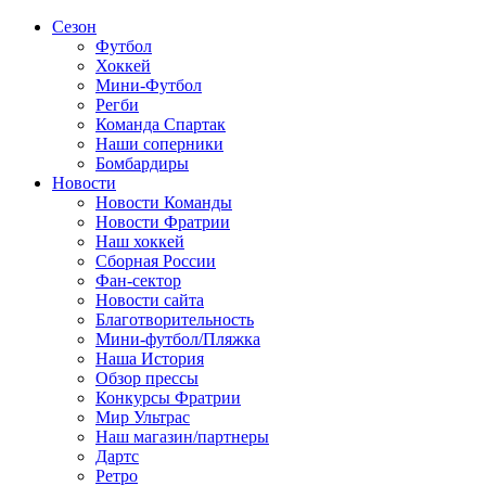
Сезон
Футбол
Хоккей
Мини-Футбол
Регби
Команда Спартак
Наши соперники
Бомбардиры
Новости
Новости Команды
Новости Фратрии
Наш хоккей
Сборная России
Фан-cектор
Новости сайта
Благотворительность
Мини-футбол/Пляжка
Наша История
Обзор прессы
Конкурсы Фратрии
Мир Ультрас
Наш магазин/партнеры
Дартс
Ретро