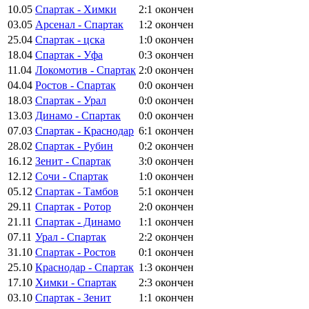
10.05
Спартак - Химки
2:1
окончен
03.05
Арсенал - Спартак
1:2
окончен
25.04
Спартак - цска
1:0
окончен
18.04
Спартак - Уфа
0:3
окончен
11.04
Локомотив - Спартак
2:0
окончен
04.04
Ростов - Спартак
0:0
окончен
18.03
Спартак - Урал
0:0
окончен
13.03
Динамо - Спартак
0:0
окончен
07.03
Спартак - Краснодар
6:1
окончен
28.02
Спартак - Рубин
0:2
окончен
16.12
Зенит - Спартак
3:0
окончен
12.12
Сочи - Спартак
1:0
окончен
05.12
Спартак - Тамбов
5:1
окончен
29.11
Спартак - Ротор
2:0
окончен
21.11
Спартак - Динамо
1:1
окончен
07.11
Урал - Спартак
2:2
окончен
31.10
Спартак - Ростов
0:1
окончен
25.10
Краснодар - Спартак
1:3
окончен
17.10
Химки - Спартак
2:3
окончен
03.10
Спартак - Зенит
1:1
окончен