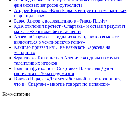
финансовых запросов футболиста
Андрей Ещенко: «Если Барко хочет уйти из «Спартака»,
надо отдавать»
Барко близок к возвращению в «Ривер Плейт»
КДК отклонил протест «Спартака» и оставил результат
матча с «Зенитом» без изменения
Алаев: «Спартак» — одна из команд, которая может
включиться в чемпионскую гонку»
Кахигао призвал РФС не назначать Карасёва на
«Спартак»
Франческо Тотти назвал Аленичева одним из самых
талантливых игроков
Бывший футболист «Спартака» Владислав Дуюн
скончался на 50‑м году жизни
Виктор Парада: «Для меня большой плюс и сюрприз,
что в «Спартаке» многие говорят по‑испански»
Комментарии