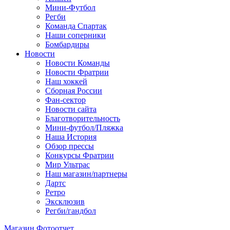
Мини-Футбол
Регби
Команда Спартак
Наши соперники
Бомбардиры
Новости
Новости Команды
Новости Фратрии
Наш хоккей
Сборная России
Фан-cектор
Новости сайта
Благотворительность
Мини-футбол/Пляжка
Наша История
Обзор прессы
Конкурсы Фратрии
Мир Ультрас
Наш магазин/партнеры
Дартс
Ретро
Эксклюзив
Регби/гандбол
Магазин
Фотоотчет