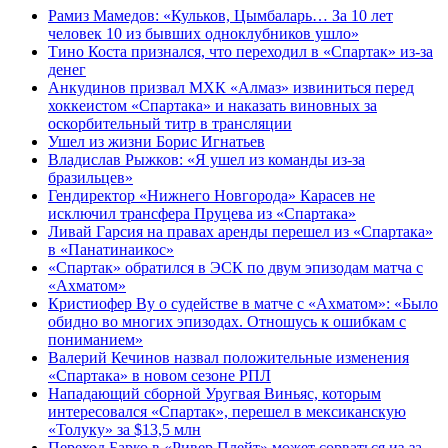
Рамиз Мамедов: «Кульков, Цымбаларь… За 10 лет
человек 10 из бывших одноклубников ушло»
Тино Коста признался, что переходил в «Спартак» из-за
денег
Анкудинов призвал МХК «Алмаз» извиниться перед
хоккеистом «Спартака» и наказать виновных за
оскорбительный титр в трансляции
Ушел из жизни Борис Игнатьев
Владислав Рыжков: «Я ушел из команды из-за
бразильцев»
Гендиректор «Нижнего Новгорода» Карасев не
исключил трансфера Пруцева из «Спартака»
Ливай Гарсия на правах аренды перешел из «Спартака»
в «Панатинаикос»
«Спартак» обратился в ЭСК по двум эпизодам матча с
«Ахматом»
Кристиофер Ву о судействе в матче с «Ахматом»: «Было
обидно во многих эпизодах. Отношусь к ошибкам с
пониманием»
Валерий Кечинов назвал положительные изменения
«Спартака» в новом сезоне РПЛ
Нападающий сборной Уругвая Виньяс, которым
интересовался «Спартак», перешел в мексиканскую
«Толуку» за $13,5 млн
Переход Барко в «Ривер Плейт» может сорваться из‑за