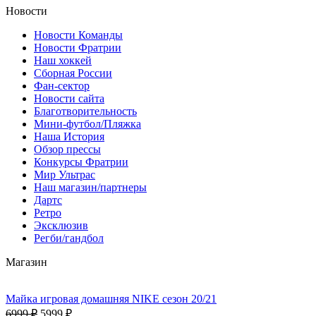
Новости
Новости Команды
Новости Фратрии
Наш хоккей
Сборная России
Фан-cектор
Новости сайта
Благотворительность
Мини-футбол/Пляжка
Наша История
Обзор прессы
Конкурсы Фратрии
Мир Ультрас
Наш магазин/партнеры
Дартс
Ретро
Эксклюзив
Регби/гандбол
Магазин
Майка игровая домашняя NIKE сезон 20/21
6999 ₽
5999 ₽