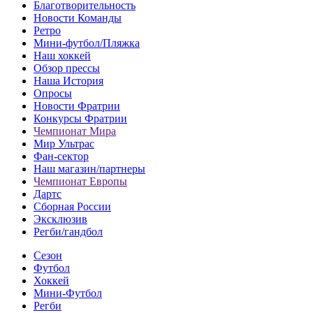
Благотворительность
Новости Команды
Ретро
Мини-футбол/Пляжка
Наш хоккей
Обзор прессы
Наша История
Опросы
Новости Фратрии
Конкурсы Фратрии
Чемпионат Мира
Мир Ультрас
Фан-cектор
Наш магазин/партнеры
Чемпионат Европы
Дартс
Сборная России
Эксклюзив
Регби/гандбол
Сезон
Футбол
Хоккей
Мини-Футбол
Регби