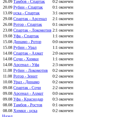
26.09
Тамбов - Спартак
0:2
окончен
20.09
Рубин - Спартак
0:1
окончен
13.09
цска - Спартак
3:1
окончен
29.08
Спартак - Арсенал
2:1
окончен
26.08
Ротор - Спартак
0:1
окончен
23.08
Спартак - Локомотив
2:1
окончен
19.08
Уфа - Спартак
1:1
окончен
15.08
Динамо - Ротор
0:0
окончен
15.08
Рубин - Урал
1:1
окончен
14.08
Спартак - Ахмат
2:0
окончен
14.08
Сочи - Химки
1:1
окончен
14.08
Арсенал - Уфа
2:3
окончен
11.08
Рубин - Локомотив
0:2
окончен
11.08
Ротор - Зенит
0:2
окончен
10.08
Урал - Динамо
0:2
окончен
09.08
Спартак - Сочи
2:2
окончен
09.08
Арсенал - Ахмат
0:0
окончен
09.08
Уфа - Краснодар
0:3
окончен
08.08
Тамбов - Ростов
0:1
окончен
08.08
Химки - цска
0:2
окончен
Назад