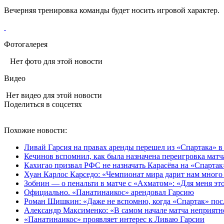
Вечерняя тренировка команды будет носить игровой характер.
Фотогалерея
Нет фото для этой новости
Видео
Нет видео для этой новости
Поделиться в соцсетях
Похожие новости:
Ливай Гарсия на правах аренды перешел из «Спартака» 
Кечинов вспомнил, как была назначена переигровка матч
Кахигао призвал РФС не назначать Карасёва на «Спартак
Хуан Карлос Карседо: «Чемпионат мира дарит нам много
Зобнин — о пенальти в матче с «Ахматом»: «Для меня это 
Официально. «Панатинаикос» арендовал Гарсию
Роман Шишкин: «Даже не вспомню, когда «Спартак» посл
Александр Максименко: «В самом начале матча неприятно
«Панатинаикос» проявляет интерес к Ливаю Гарсии