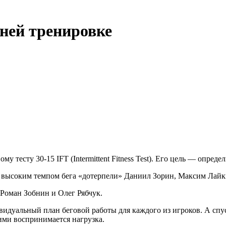
нней тренировке
 тесту 30-15 IFT (Intermittent Fitness Test). Его цель — опред
ым высоким темпом бега «дотерпели» Даниил Зорин, Максим Лай
Роман Зобнин и Олег Рябчук.
видуальный план беговой работы для каждого из игроков. А спус
ими воспринимается нагрузка.