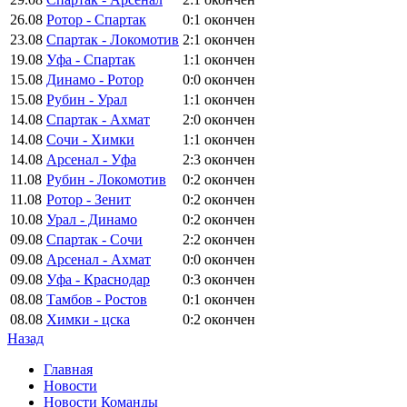
26.08
Ротор - Спартак
0:1
окончен
23.08
Спартак - Локомотив
2:1
окончен
19.08
Уфа - Спартак
1:1
окончен
15.08
Динамо - Ротор
0:0
окончен
15.08
Рубин - Урал
1:1
окончен
14.08
Спартак - Ахмат
2:0
окончен
14.08
Сочи - Химки
1:1
окончен
14.08
Арсенал - Уфа
2:3
окончен
11.08
Рубин - Локомотив
0:2
окончен
11.08
Ротор - Зенит
0:2
окончен
10.08
Урал - Динамо
0:2
окончен
09.08
Спартак - Сочи
2:2
окончен
09.08
Арсенал - Ахмат
0:0
окончен
09.08
Уфа - Краснодар
0:3
окончен
08.08
Тамбов - Ростов
0:1
окончен
08.08
Химки - цска
0:2
окончен
Назад
Главная
Новости
Новости Команды