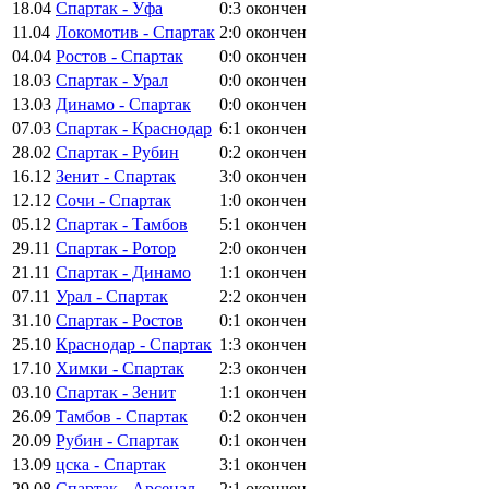
18.04
Спартак - Уфа
0:3
окончен
11.04
Локомотив - Спартак
2:0
окончен
04.04
Ростов - Спартак
0:0
окончен
18.03
Спартак - Урал
0:0
окончен
13.03
Динамо - Спартак
0:0
окончен
07.03
Спартак - Краснодар
6:1
окончен
28.02
Спартак - Рубин
0:2
окончен
16.12
Зенит - Спартак
3:0
окончен
12.12
Сочи - Спартак
1:0
окончен
05.12
Спартак - Тамбов
5:1
окончен
29.11
Спартак - Ротор
2:0
окончен
21.11
Спартак - Динамо
1:1
окончен
07.11
Урал - Спартак
2:2
окончен
31.10
Спартак - Ростов
0:1
окончен
25.10
Краснодар - Спартак
1:3
окончен
17.10
Химки - Спартак
2:3
окончен
03.10
Спартак - Зенит
1:1
окончен
26.09
Тамбов - Спартак
0:2
окончен
20.09
Рубин - Спартак
0:1
окончен
13.09
цска - Спартак
3:1
окончен
29.08
Спартак - Арсенал
2:1
окончен