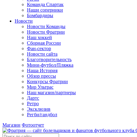
Команда Спартак
Наши соперники
Бомбардиры
Новости
Новости Команды
Новости Фратрии
Наш хоккей
Сборная России
Фан-cектор
Новости сайта
Благотворительность
Мини-футбол/Пляжка
Наша История
Обзор прессы
Конкурсы Фратрии
Мир Ультрас
Наш магазин/партнеры
Дартс
Ретро
Эксклюзив
Регби/гандбол
Магазин
Фотоотчет