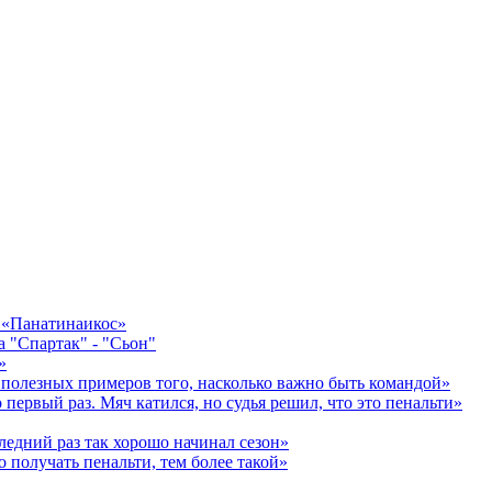
в «Панатинаикос»
а "Спартак" - "Сьон"
»
 полезных примеров того, насколько важно быть командой»
первый раз. Мяч катился, но судья решил, что это пенальти»
едний раз так хорошо начинал сезон»
 получать пенальти, тем более такой»