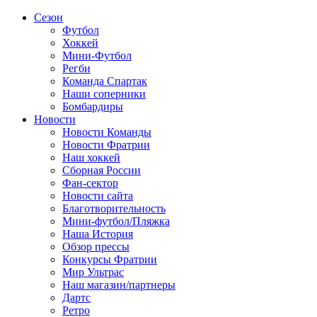
Сезон
Футбол
Хоккей
Мини-Футбол
Регби
Команда Спартак
Наши соперники
Бомбардиры
Новости
Новости Команды
Новости Фратрии
Наш хоккей
Сборная России
Фан-cектор
Новости сайта
Благотворительность
Мини-футбол/Пляжка
Наша История
Обзор прессы
Конкурсы Фратрии
Мир Ультрас
Наш магазин/партнеры
Дартс
Ретро