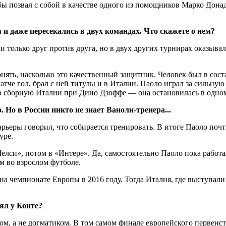
бы позвал с собой в качестве одного из помощников Марко Дона
 и даже пересекались в двух командах. Что скажете о нем?
только друг против друга, но в двух других турнирах оказывали
нять, насколько это качественный защитник. Человек был в сос
 матче гол, брал с ней титулы и в Италии. Паоло играл за сил
 в сборную Италии при Дино Дзоффе — она остановилась в одном
Но в России никто не знает Ваноли-тренера...
ьеры говорил, что собирается тренировать. В итоге Паоло почти
уре.
лси», потом в «Интере». Да, самостоятельно Паоло пока работа
м во взрослом футболе.
 на чемпионате Европы в 2016 году. Тогда Италия, где выступали
ял у Конте?
ом, а не догматиком. В том самом финале европейского первенс