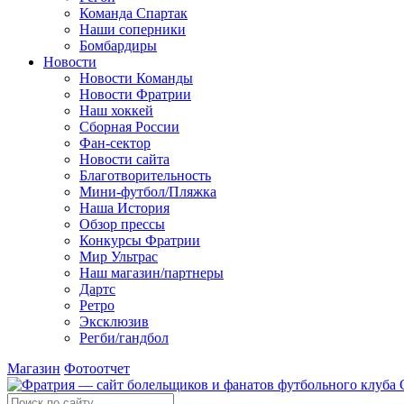
Команда Спартак
Наши соперники
Бомбардиры
Новости
Новости Команды
Новости Фратрии
Наш хоккей
Сборная России
Фан-cектор
Новости сайта
Благотворительность
Мини-футбол/Пляжка
Наша История
Обзор прессы
Конкурсы Фратрии
Мир Ультрас
Наш магазин/партнеры
Дартс
Ретро
Эксклюзив
Регби/гандбол
Магазин
Фотоотчет