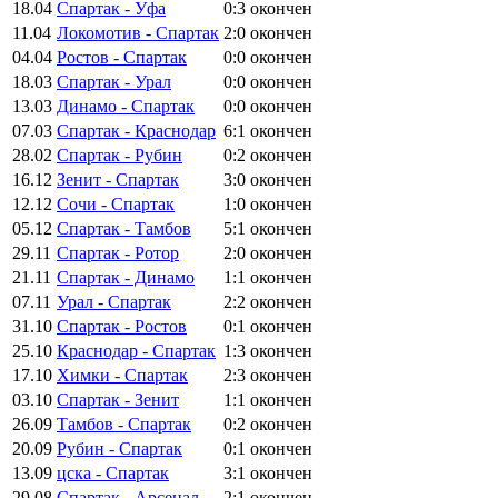
18.04
Спартак - Уфа
0:3
окончен
11.04
Локомотив - Спартак
2:0
окончен
04.04
Ростов - Спартак
0:0
окончен
18.03
Спартак - Урал
0:0
окончен
13.03
Динамо - Спартак
0:0
окончен
07.03
Спартак - Краснодар
6:1
окончен
28.02
Спартак - Рубин
0:2
окончен
16.12
Зенит - Спартак
3:0
окончен
12.12
Сочи - Спартак
1:0
окончен
05.12
Спартак - Тамбов
5:1
окончен
29.11
Спартак - Ротор
2:0
окончен
21.11
Спартак - Динамо
1:1
окончен
07.11
Урал - Спартак
2:2
окончен
31.10
Спартак - Ростов
0:1
окончен
25.10
Краснодар - Спартак
1:3
окончен
17.10
Химки - Спартак
2:3
окончен
03.10
Спартак - Зенит
1:1
окончен
26.09
Тамбов - Спартак
0:2
окончен
20.09
Рубин - Спартак
0:1
окончен
13.09
цска - Спартак
3:1
окончен
29.08
Спартак - Арсенал
2:1
окончен