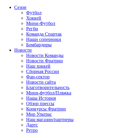
Сезон
Футбол
Хоккей
Мини-Футбол
Регби
Команда Спартак
Наши соперники
Бомбардиры
Новости
Новости Команды
Новости Фратрии
Наш хоккей
Сборная России
Фан-cектор
Новости сайта
Благотворительность
Мини-футбол/Пляжка
Наша История
Обзор прессы
Конкурсы Фратрии
Мир Ультрас
Наш магазин/партнеры
Дартс
Ретро