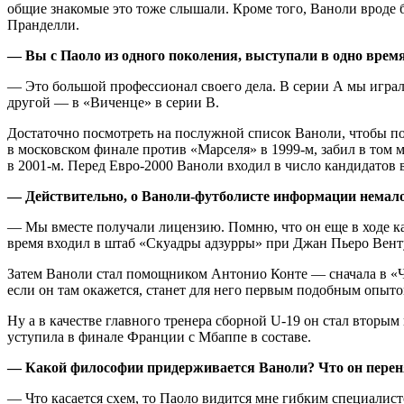
общие знакомые это тоже слышали. Кроме того, Ваноли вроде 
Пранделли.
— Вы с Паоло из одного поколения, выступали в одно время
— Это большой профессионал своего дела. В серии А мы играли 
другой — в «Виченце» в серии В.
Достаточно посмотреть на послужной список Ваноли, чтобы по
в московском финале против «Марселя» в 1999-м, забил в том
в 2001-м. Перед Евро-2000 Ваноли входил в число кандидатов
— Действительно, о Ваноли-футболисте информации немало. 
— Мы вместе получали лицензию. Помню, что он еще в ходе кар
время входил в штаб «Скуадры адзурры» при Джан Пьеро Вент
Затем Ваноли стал помощником Антонио Конте — сначала в «Че
если он там окажется, станет для него первым подобным опыто
Ну а в качестве главного тренера сборной U-19 он стал вторым
уступила в финале Франции с Мбаппе в составе.
— Какой философии придерживается Ваноли? Что он перен
— Что касается схем, то Паоло видится мне гибким специалист