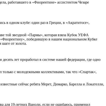
дела, работавшего в «Фиорентине» ассистентом Чезаре
сь в одном клубе: один раз в Греции, в «Акратитосе»,
таве той звездной «Пармы», которая взяла Кубок УЕФА
ьную «Фиорентину», победившую в нашем национальном Кубке
 шаге от золота.
 десять лет проработал в системе нашей федерации, где одно
л только с молодежными коллективами, так что «Спартак»,
 известные сейчас ребята Мерет, Димарко, Барелла и Локателли,
тва для 19-летних Ваноли, если не ошибаюсь, применил