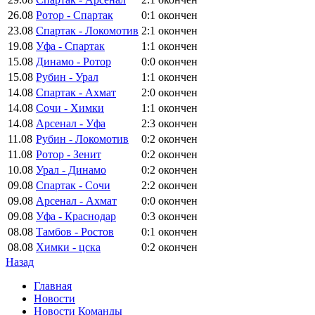
26.08
Ротор - Спартак
0:1
окончен
23.08
Спартак - Локомотив
2:1
окончен
19.08
Уфа - Спартак
1:1
окончен
15.08
Динамо - Ротор
0:0
окончен
15.08
Рубин - Урал
1:1
окончен
14.08
Спартак - Ахмат
2:0
окончен
14.08
Сочи - Химки
1:1
окончен
14.08
Арсенал - Уфа
2:3
окончен
11.08
Рубин - Локомотив
0:2
окончен
11.08
Ротор - Зенит
0:2
окончен
10.08
Урал - Динамо
0:2
окончен
09.08
Спартак - Сочи
2:2
окончен
09.08
Арсенал - Ахмат
0:0
окончен
09.08
Уфа - Краснодар
0:3
окончен
08.08
Тамбов - Ростов
0:1
окончен
08.08
Химки - цска
0:2
окончен
Назад
Главная
Новости
Новости Команды