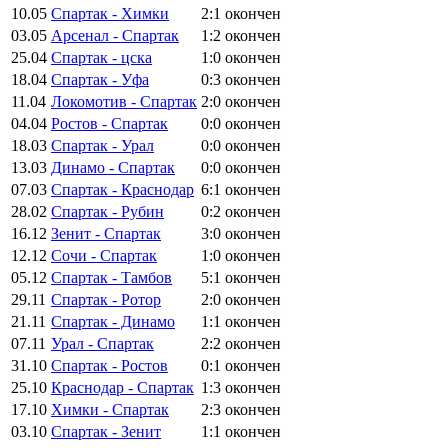
10.05
Спартак - Химки
2:1
окончен
03.05
Арсенал - Спартак
1:2
окончен
25.04
Спартак - цска
1:0
окончен
18.04
Спартак - Уфа
0:3
окончен
11.04
Локомотив - Спартак
2:0
окончен
04.04
Ростов - Спартак
0:0
окончен
18.03
Спартак - Урал
0:0
окончен
13.03
Динамо - Спартак
0:0
окончен
07.03
Спартак - Краснодар
6:1
окончен
28.02
Спартак - Рубин
0:2
окончен
16.12
Зенит - Спартак
3:0
окончен
12.12
Сочи - Спартак
1:0
окончен
05.12
Спартак - Тамбов
5:1
окончен
29.11
Спартак - Ротор
2:0
окончен
21.11
Спартак - Динамо
1:1
окончен
07.11
Урал - Спартак
2:2
окончен
31.10
Спартак - Ростов
0:1
окончен
25.10
Краснодар - Спартак
1:3
окончен
17.10
Химки - Спартак
2:3
окончен
03.10
Спартак - Зенит
1:1
окончен