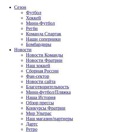
Сезон
Футбол
Хоккей
Мини-Футбол
Регби
Команда Спартак
Наши соперники
Бомбардиры
Новости
Новости Команды
Новости Фратрии
Наш хоккей
Сборная России
Фан-cектор
Новости сайта
Благотворительность
Мини-футбол/Пляжка
Наша История
Обзор прессы
Конкурсы Фратрии
Мир Ультрас
Наш магазин/партнеры
Дартс
Ретро