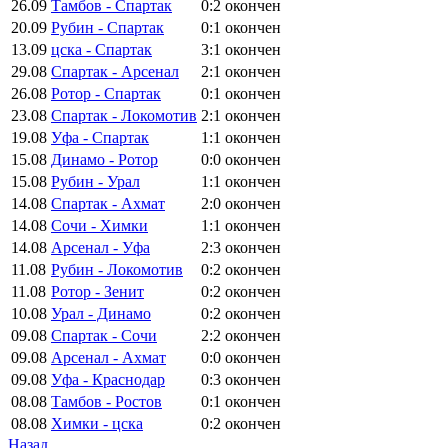
26.09
Тамбов - Спартак
0:2
окончен
20.09
Рубин - Спартак
0:1
окончен
13.09
цска - Спартак
3:1
окончен
29.08
Спартак - Арсенал
2:1
окончен
26.08
Ротор - Спартак
0:1
окончен
23.08
Спартак - Локомотив
2:1
окончен
19.08
Уфа - Спартак
1:1
окончен
15.08
Динамо - Ротор
0:0
окончен
15.08
Рубин - Урал
1:1
окончен
14.08
Спартак - Ахмат
2:0
окончен
14.08
Сочи - Химки
1:1
окончен
14.08
Арсенал - Уфа
2:3
окончен
11.08
Рубин - Локомотив
0:2
окончен
11.08
Ротор - Зенит
0:2
окончен
10.08
Урал - Динамо
0:2
окончен
09.08
Спартак - Сочи
2:2
окончен
09.08
Арсенал - Ахмат
0:0
окончен
09.08
Уфа - Краснодар
0:3
окончен
08.08
Тамбов - Ростов
0:1
окончен
08.08
Химки - цска
0:2
окончен
Назад