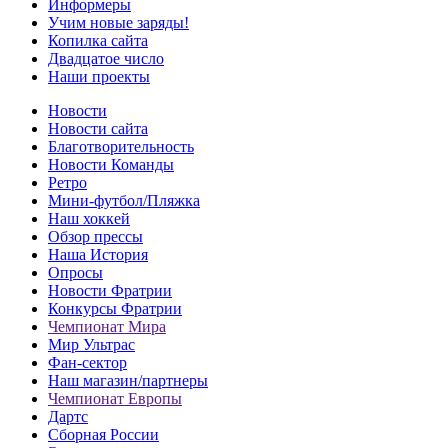
Информеры
Учим новые заряды!
Копилка сайта
Двадцатое число
Наши проекты
Новости
Новости сайта
Благотворительность
Новости Команды
Ретро
Мини-футбол/Пляжка
Наш хоккей
Обзор прессы
Наша История
Опросы
Новости Фратрии
Конкурсы Фратрии
Чемпионат Мира
Мир Ультрас
Фан-cектор
Наш магазин/партнеры
Чемпионат Европы
Дартс
Сборная России