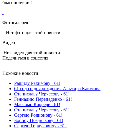
благополучия!
Фотогалерея
Нет фото для этой новости
Видео
Нет видео для этой новости
Поделиться в соцсетях
Похожие новости:
Рашиду Рахимову - 61!
61 год со дня рождения Альмира Каюмова
Станиславу Черчесову - 61!
Геннадию Перепаденко - 61!
Массимо Каррере - 61!
Станиславу Черчесову - 61!
Сергею Родионову - 61!
Борису Позднякову - 61!
Сергею Горлуковичу - 61!