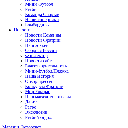
Мини-Футбол
Регби
Команда Спартак
Наши соперники
Бомбардиры
Новости
Новости Команды
Новости Фратрии
Наш хоккей
Сборная России
Фан-cектор
Новости сайта
Благотворительность
Мини-футбол/Пляжка
Наша История
Обзор прессы
Конкурсы Фратрии
Мир Ультрас
Наш магазин/партнеры
Дартс
Ретро
Эксклюзив
Регби/гандбол
Магазин
Фотоотчет