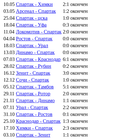
10.05
Спартак - Химки
2:1
окончен
03.05
Арсенал - Спартак
1:2
окончен
25.04
Спартак - цска
1:0
окончен
18.04
Спартак - Уфа
0:3
окончен
11.04
Локомотив - Спартак
2:0
окончен
04.04
Ростов - Спартак
0:0
окончен
18.03
Спартак - Урал
0:0
окончен
13.03
Динамо - Спартак
0:0
окончен
07.03
Спартак - Краснодар
6:1
окончен
28.02
Спартак - Рубин
0:2
окончен
16.12
Зенит - Спартак
3:0
окончен
12.12
Сочи - Спартак
1:0
окончен
05.12
Спартак - Тамбов
5:1
окончен
29.11
Спартак - Ротор
2:0
окончен
21.11
Спартак - Динамо
1:1
окончен
07.11
Урал - Спартак
2:2
окончен
31.10
Спартак - Ростов
0:1
окончен
25.10
Краснодар - Спартак
1:3
окончен
17.10
Химки - Спартак
2:3
окончен
03.10
Спартак - Зенит
1:1
окончен