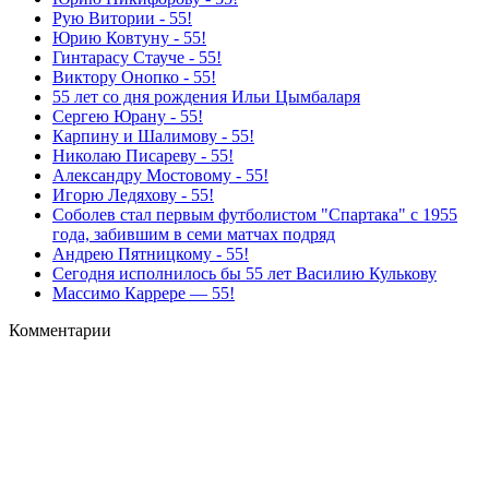
Рую Витории - 55!
Юрию Ковтуну - 55!
Гинтарасу Стауче - 55!
Виктору Онопко - 55!
55 лет со дня рождения Ильи Цымбаларя
Сергею Юрану - 55!
Карпину и Шалимову - 55!
Николаю Писареву - 55!
Александру Мостовому - 55!
Игорю Ледяхову - 55!
Соболев стал первым футболистом "Спартака" с 1955
года, забившим в семи матчах подряд
Андрею Пятницкому - 55!
Сегодня исполнилось бы 55 лет Василию Кулькову
Массимо Каррере — 55!
Комментарии