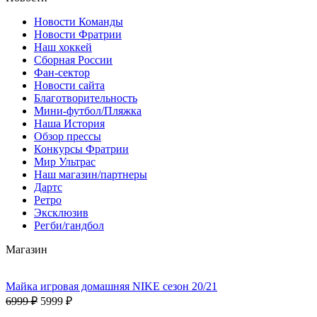
Новости Команды
Новости Фратрии
Наш хоккей
Сборная России
Фан-cектор
Новости сайта
Благотворительность
Мини-футбол/Пляжка
Наша История
Обзор прессы
Конкурсы Фратрии
Мир Ультрас
Наш магазин/партнеры
Дартс
Ретро
Эксклюзив
Регби/гандбол
Магазин
Майка игровая домашняя NIKE сезон 20/21
6999 ₽
5999 ₽