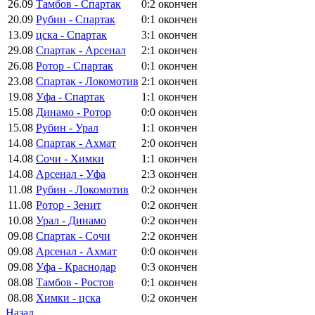
26.09
Тамбов - Спартак
0:2
окончен
20.09
Рубин - Спартак
0:1
окончен
13.09
цска - Спартак
3:1
окончен
29.08
Спартак - Арсенал
2:1
окончен
26.08
Ротор - Спартак
0:1
окончен
23.08
Спартак - Локомотив
2:1
окончен
19.08
Уфа - Спартак
1:1
окончен
15.08
Динамо - Ротор
0:0
окончен
15.08
Рубин - Урал
1:1
окончен
14.08
Спартак - Ахмат
2:0
окончен
14.08
Сочи - Химки
1:1
окончен
14.08
Арсенал - Уфа
2:3
окончен
11.08
Рубин - Локомотив
0:2
окончен
11.08
Ротор - Зенит
0:2
окончен
10.08
Урал - Динамо
0:2
окончен
09.08
Спартак - Сочи
2:2
окончен
09.08
Арсенал - Ахмат
0:0
окончен
09.08
Уфа - Краснодар
0:3
окончен
08.08
Тамбов - Ростов
0:1
окончен
08.08
Химки - цска
0:2
окончен
Назад