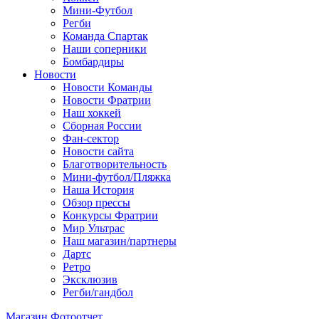
Мини-Футбол
Регби
Команда Спартак
Наши соперники
Бомбардиры
Новости
Новости Команды
Новости Фратрии
Наш хоккей
Сборная России
Фан-cектор
Новости сайта
Благотворительность
Мини-футбол/Пляжка
Наша История
Обзор прессы
Конкурсы Фратрии
Мир Ультрас
Наш магазин/партнеры
Дартс
Ретро
Эксклюзив
Регби/гандбол
Магазин
Фотоотчет