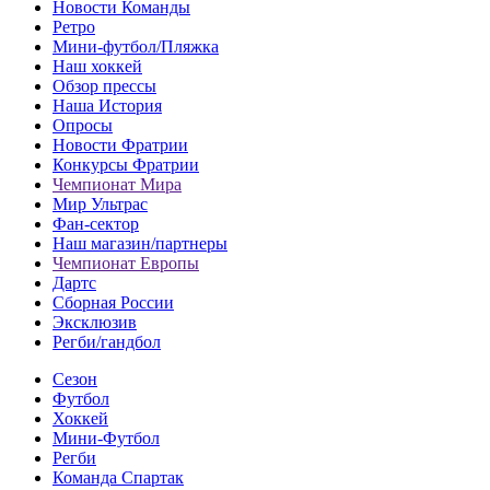
Новости Команды
Ретро
Мини-футбол/Пляжка
Наш хоккей
Обзор прессы
Наша История
Опросы
Новости Фратрии
Конкурсы Фратрии
Чемпионат Мира
Мир Ультрас
Фан-cектор
Наш магазин/партнеры
Чемпионат Европы
Дартс
Сборная России
Эксклюзив
Регби/гандбол
Сезон
Футбол
Хоккей
Мини-Футбол
Регби
Команда Спартак