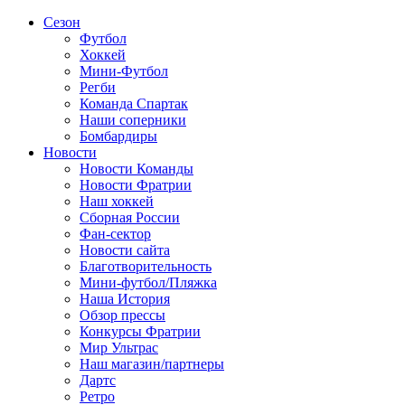
Сезон
Футбол
Хоккей
Мини-Футбол
Регби
Команда Спартак
Наши соперники
Бомбардиры
Новости
Новости Команды
Новости Фратрии
Наш хоккей
Сборная России
Фан-cектор
Новости сайта
Благотворительность
Мини-футбол/Пляжка
Наша История
Обзор прессы
Конкурсы Фратрии
Мир Ультрас
Наш магазин/партнеры
Дартс
Ретро