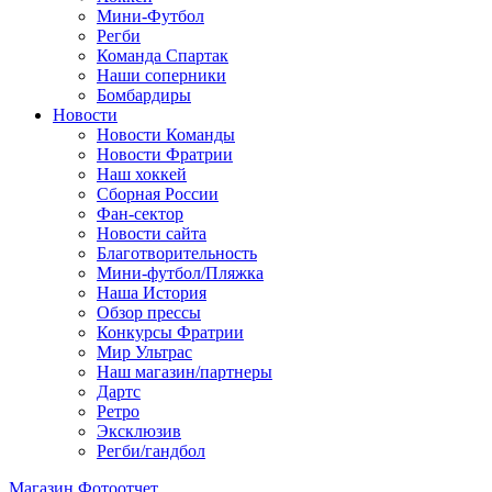
Мини-Футбол
Регби
Команда Спартак
Наши соперники
Бомбардиры
Новости
Новости Команды
Новости Фратрии
Наш хоккей
Сборная России
Фан-cектор
Новости сайта
Благотворительность
Мини-футбол/Пляжка
Наша История
Обзор прессы
Конкурсы Фратрии
Мир Ультрас
Наш магазин/партнеры
Дартс
Ретро
Эксклюзив
Регби/гандбол
Магазин
Фотоотчет