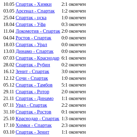
10.05
Спартак - Химки
2:1
окончен
03.05
Арсенал - Спартак
1:2
окончен
25.04
Спартак - цска
1:0
окончен
18.04
Спартак - Уфа
0:3
окончен
11.04
Локомотив - Спартак
2:0
окончен
04.04
Ростов - Спартак
0:0
окончен
18.03
Спартак - Урал
0:0
окончен
13.03
Динамо - Спартак
0:0
окончен
07.03
Спартак - Краснодар
6:1
окончен
28.02
Спартак - Рубин
0:2
окончен
16.12
Зенит - Спартак
3:0
окончен
12.12
Сочи - Спартак
1:0
окончен
05.12
Спартак - Тамбов
5:1
окончен
29.11
Спартак - Ротор
2:0
окончен
21.11
Спартак - Динамо
1:1
окончен
07.11
Урал - Спартак
2:2
окончен
31.10
Спартак - Ростов
0:1
окончен
25.10
Краснодар - Спартак
1:3
окончен
17.10
Химки - Спартак
2:3
окончен
03.10
Спартак - Зенит
1:1
окончен