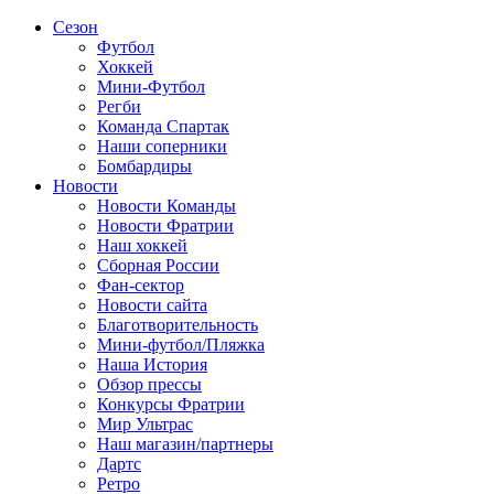
Сезон
Футбол
Хоккей
Мини-Футбол
Регби
Команда Спартак
Наши соперники
Бомбардиры
Новости
Новости Команды
Новости Фратрии
Наш хоккей
Сборная России
Фан-cектор
Новости сайта
Благотворительность
Мини-футбол/Пляжка
Наша История
Обзор прессы
Конкурсы Фратрии
Мир Ультрас
Наш магазин/партнеры
Дартс
Ретро