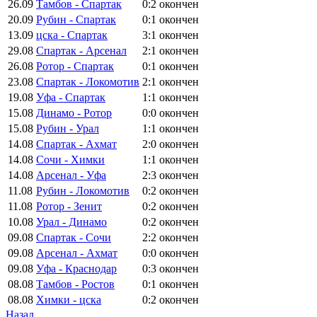
26.09
Тамбов - Спартак
0:2
окончен
20.09
Рубин - Спартак
0:1
окончен
13.09
цска - Спартак
3:1
окончен
29.08
Спартак - Арсенал
2:1
окончен
26.08
Ротор - Спартак
0:1
окончен
23.08
Спартак - Локомотив
2:1
окончен
19.08
Уфа - Спартак
1:1
окончен
15.08
Динамо - Ротор
0:0
окончен
15.08
Рубин - Урал
1:1
окончен
14.08
Спартак - Ахмат
2:0
окончен
14.08
Сочи - Химки
1:1
окончен
14.08
Арсенал - Уфа
2:3
окончен
11.08
Рубин - Локомотив
0:2
окончен
11.08
Ротор - Зенит
0:2
окончен
10.08
Урал - Динамо
0:2
окончен
09.08
Спартак - Сочи
2:2
окончен
09.08
Арсенал - Ахмат
0:0
окончен
09.08
Уфа - Краснодар
0:3
окончен
08.08
Тамбов - Ростов
0:1
окончен
08.08
Химки - цска
0:2
окончен
Назад