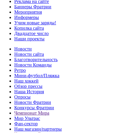
Реклама на сайте
Баннеры Фратрии
Мероприятия
Информеры
Учим новые заряды!
Копилка сайта
Двадцатое число
Наши проекты
Новости
Новости сайта
Благотворительность
Новости Команды
Ретро
Мини-футбол/Пляжка
Наш хоккей
Обзор прессы
Наша История
Опросы
Новости Фратрии
Конкурсы Фратрии
Чемпионат Мира
Мир Ультрас
Фан-cектор
Наш магазин/партнеры