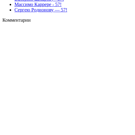
Массимо Каррере - 57!
Сергею Родионову — 57!
Комментарии