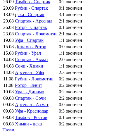
26.09
Тамбов - Спартак
0:2
окончен
20.09
Рубин - Спартак
0:1
окончен
13.09
цска - Спартак
3:1
окончен
29.08
Спартак - Арсенал
2:1
окончен
26.08
Ротор - Спартак
0:1
окончен
23.08
Спартак - Локомотив
2:1
окончен
19.08
Уфа - Спартак
1:1
окончен
15.08
Динамо - Ротор
0:0
окончен
15.08
Рубин - Урал
1:1
окончен
14.08
Спартак - Ахмат
2:0
окончен
14.08
Сочи - Химки
1:1
окончен
14.08
Арсенал - Уфа
2:3
окончен
11.08
Рубин - Локомотив
0:2
окончен
11.08
Ротор - Зенит
0:2
окончен
10.08
Урал - Динамо
0:2
окончен
09.08
Спартак - Сочи
2:2
окончен
09.08
Арсенал - Ахмат
0:0
окончен
09.08
Уфа - Краснодар
0:3
окончен
08.08
Тамбов - Ростов
0:1
окончен
08.08
Химки - цска
0:2
окончен
Назад