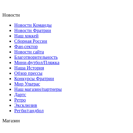
Новости
Новости Команды
Новости Фратрии
Наш хоккей
Сборная России
Фан-cектор
Новости сайта
Благотворительность
Мини-футбол/Пляжка
Наша История
Обзор прессы
Конкурсы Фратрии
Мир Ультрас
Наш магазин/партнеры
Дартс
Ретро
Эксклюзив
Регби/гандбол
Магазин