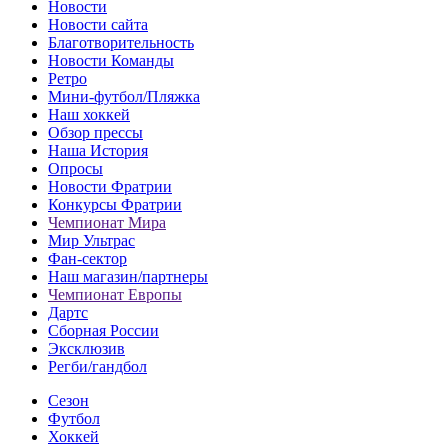
Новости
Новости сайта
Благотворительность
Новости Команды
Ретро
Мини-футбол/Пляжка
Наш хоккей
Обзор прессы
Наша История
Опросы
Новости Фратрии
Конкурсы Фратрии
Чемпионат Мира
Мир Ультрас
Фан-cектор
Наш магазин/партнеры
Чемпионат Европы
Дартс
Сборная России
Эксклюзив
Регби/гандбол
Сезон
Футбол
Хоккей