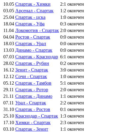
10.05
Спартак - Химки
2:1
окончен
03.05
Арсенал - Спартак
1:2
окончен
25.04
Спартак - цска
1:0
окончен
18.04
Спартак - Уфа
0:3
окончен
11.04
Локомотив - Спартак
2:0
окончен
04.04
Ростов - Спартак
0:0
окончен
18.03
Спартак - Урал
0:0
окончен
13.03
Динамо - Спартак
0:0
окончен
07.03
Спартак - Краснодар
6:1
окончен
28.02
Спартак - Рубин
0:2
окончен
16.12
Зенит - Спартак
3:0
окончен
12.12
Сочи - Спартак
1:0
окончен
05.12
Спартак - Тамбов
5:1
окончен
29.11
Спартак - Ротор
2:0
окончен
21.11
Спартак - Динамо
1:1
окончен
07.11
Урал - Спартак
2:2
окончен
31.10
Спартак - Ростов
0:1
окончен
25.10
Краснодар - Спартак
1:3
окончен
17.10
Химки - Спартак
2:3
окончен
03.10
Спартак - Зенит
1:1
окончен