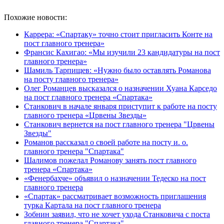
Похожие новости:
Каррера: «Спартаку» точно стоит пригласить Конте на
пост главного тренера»
Франсис Кахигао: «Мы изучили 23 кандидатуры на пост
главного тренера»
Шамиль Тарпищев: «Нужно было оставлять Романова
на посту главного тренера»
Олег Романцев высказался о назначении Хуана Карседо
на пост главного тренера «Спартака»
Станкович в начале января приступит к работе на посту
главного тренера «Црвены Звезды»
Станкович вернется на пост главного тренера "Црвены
Звезды"
Романов рассказал о своей работе на посту и. о.
главного тренера "Спартака"
Шалимов пожелал Романову занять пост главного
тренера «Спартака»
«Фенербахче» объявил о назначении Тедеско на пост
главного тренера
«Спартак» рассматривает возможность приглашения
турка Картала на пост главного тренера
Зобнин заявил, что не хочет ухода Станковича с поста
главного тренера "Спартака"