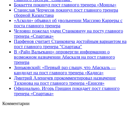
Боккетти покинул пост главного тренера «Монцы»
Станислав Черчесов покинул пост главного тренера
сборной Казахстана
«Асколи» объявил об увольнении Массимо Карреры с
поста главного тренера
Челоянц пожелал удачи Станковичу на посту главного
тренера «Спартака»
Парфенов считает Станковича достойным вариантом на
пост главного тренера "Спартака"
В «Райо Вальекано» опровергли информацию о
возможном назначении Абаскаля на пост главного
тренера
Зиньковский: «Первый раз слышу, что Абаскаль —
кандидат на пост главного тренера «Кадиса»
Дмитрий Аленичев прокомментировал назначение
Тихонова на пост главного тренера «Енисея»
Официально. Игорь Гришин покидает пост главного
тренера «Спартака»
Комментарии