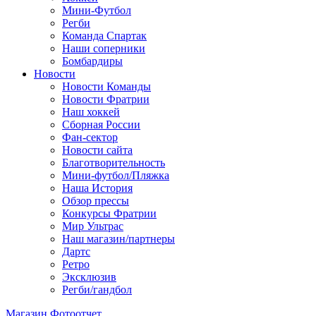
Мини-Футбол
Регби
Команда Спартак
Наши соперники
Бомбардиры
Новости
Новости Команды
Новости Фратрии
Наш хоккей
Сборная России
Фан-cектор
Новости сайта
Благотворительность
Мини-футбол/Пляжка
Наша История
Обзор прессы
Конкурсы Фратрии
Мир Ультрас
Наш магазин/партнеры
Дартс
Ретро
Эксклюзив
Регби/гандбол
Магазин
Фотоотчет