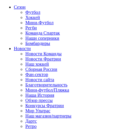
Сезон
Футбол
Хоккей
Мини-Футбол
Регби
Команда Спартак
Наши соперники
Бомбардиры
Новости
Новости Команды
Новости Фратрии
Наш хоккей
Сборная России
Фан-cектор
Новости сайта
Благотворительность
Мини-футбол/Пляжка
Наша История
Обзор прессы
Конкурсы Фратрии
Мир Ультрас
Наш магазин/партнеры
Дартс
Ретро