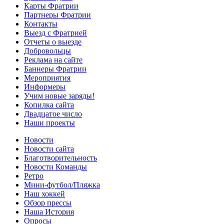
Карты Фратрии
Партнеры Фратрии
Контакты
Выезд с Фратрией
Отчеты о выезде
Добровольцы
Реклама на сайте
Баннеры Фратрии
Мероприятия
Информеры
Учим новые заряды!
Копилка сайта
Двадцатое число
Наши проекты
Новости
Новости сайта
Благотворительность
Новости Команды
Ретро
Мини-футбол/Пляжка
Наш хоккей
Обзор прессы
Наша История
Опросы