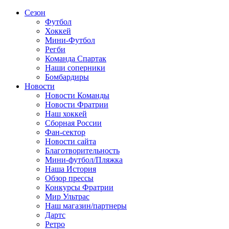
Сезон
Футбол
Хоккей
Мини-Футбол
Регби
Команда Спартак
Наши соперники
Бомбардиры
Новости
Новости Команды
Новости Фратрии
Наш хоккей
Сборная России
Фан-cектор
Новости сайта
Благотворительность
Мини-футбол/Пляжка
Наша История
Обзор прессы
Конкурсы Фратрии
Мир Ультрас
Наш магазин/партнеры
Дартс
Ретро