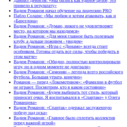
Даниил Денисов: «Мы бились как единое целое, это
привело к результату»
Вадим Романов начал обучение на лицензию PRO
Пабло Солари: «Мы любим и хотим атаковать, как и
«Барселона»
Вадим Романов: «Думаю, никого не удовлетворяет
место, на котором мы находимся»
Вадим Романов: «Для меня главное быть полезным
клубу, а дальше поживем - увидим»
Вадим Романов: «Игра с «Динамо» всегда стоит
особняком. Готовы отдать все силы, чтобы победить в
этом матче»
Вадим Романов: «Обидно, полностью контролировали
игру, но в одном моменте не доиграли»
Вадим Романов: «Симонян – легенда всего российского
футбола. Большая утрата, конечно»
Романов — перед «Локомотивом»: «Фамилии в футбол
не играют. Посмотрим, кто в каком состоянии»
Вадим Романов: «Будем выбирать тот стиль, который
приносит очки. Я воспитывался в «Спартаке» у Олега
Романцева»
Вадим Романов: «Спартак» одержал заслуженную
победу над цска»
Вадим Романов: «Главное было сплотить коллектив
перед важной игрой»