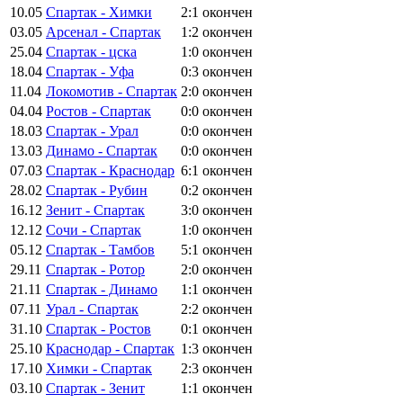
10.05
Спартак - Химки
2:1
окончен
03.05
Арсенал - Спартак
1:2
окончен
25.04
Спартак - цска
1:0
окончен
18.04
Спартак - Уфа
0:3
окончен
11.04
Локомотив - Спартак
2:0
окончен
04.04
Ростов - Спартак
0:0
окончен
18.03
Спартак - Урал
0:0
окончен
13.03
Динамо - Спартак
0:0
окончен
07.03
Спартак - Краснодар
6:1
окончен
28.02
Спартак - Рубин
0:2
окончен
16.12
Зенит - Спартак
3:0
окончен
12.12
Сочи - Спартак
1:0
окончен
05.12
Спартак - Тамбов
5:1
окончен
29.11
Спартак - Ротор
2:0
окончен
21.11
Спартак - Динамо
1:1
окончен
07.11
Урал - Спартак
2:2
окончен
31.10
Спартак - Ростов
0:1
окончен
25.10
Краснодар - Спартак
1:3
окончен
17.10
Химки - Спартак
2:3
окончен
03.10
Спартак - Зенит
1:1
окончен