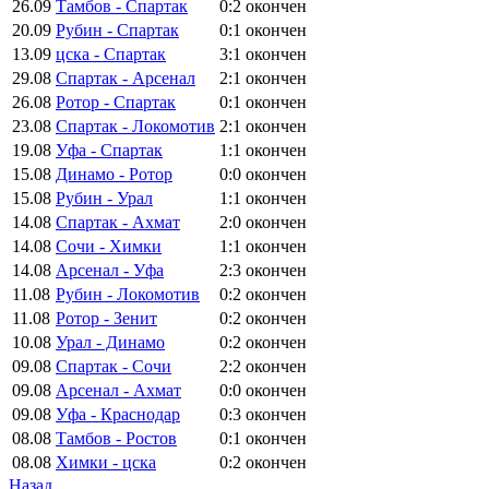
26.09
Тамбов - Спартак
0:2
окончен
20.09
Рубин - Спартак
0:1
окончен
13.09
цска - Спартак
3:1
окончен
29.08
Спартак - Арсенал
2:1
окончен
26.08
Ротор - Спартак
0:1
окончен
23.08
Спартак - Локомотив
2:1
окончен
19.08
Уфа - Спартак
1:1
окончен
15.08
Динамо - Ротор
0:0
окончен
15.08
Рубин - Урал
1:1
окончен
14.08
Спартак - Ахмат
2:0
окончен
14.08
Сочи - Химки
1:1
окончен
14.08
Арсенал - Уфа
2:3
окончен
11.08
Рубин - Локомотив
0:2
окончен
11.08
Ротор - Зенит
0:2
окончен
10.08
Урал - Динамо
0:2
окончен
09.08
Спартак - Сочи
2:2
окончен
09.08
Арсенал - Ахмат
0:0
окончен
09.08
Уфа - Краснодар
0:3
окончен
08.08
Тамбов - Ростов
0:1
окончен
08.08
Химки - цска
0:2
окончен
Назад