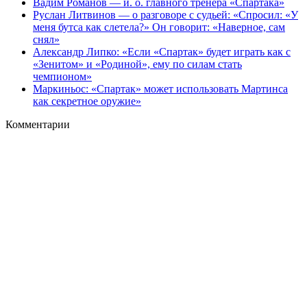
Вадим Романов — и. о. главного тренера «Спартака»
Руслан Литвинов — о разговоре с судьей: «Спросил: «У
меня бутса как слетела?» Он говорит: «Наверное, сам
снял»
Александр Липко: «Если «Спартак» будет играть как с
«Зенитом» и «Родиной», ему по силам стать
чемпионом»
Маркиньос: «Спартак» может использовать Мартинса
как секретное оружие»
Комментарии