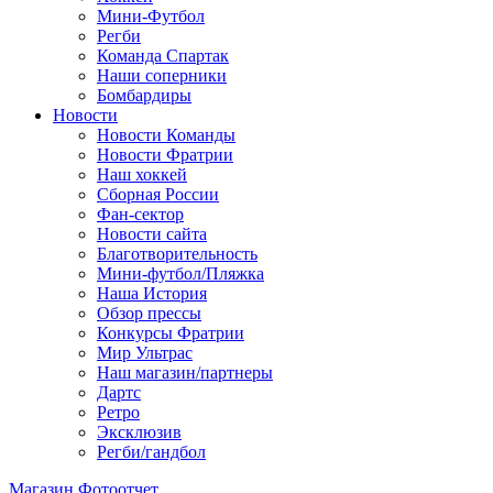
Мини-Футбол
Регби
Команда Спартак
Наши соперники
Бомбардиры
Новости
Новости Команды
Новости Фратрии
Наш хоккей
Сборная России
Фан-cектор
Новости сайта
Благотворительность
Мини-футбол/Пляжка
Наша История
Обзор прессы
Конкурсы Фратрии
Мир Ультрас
Наш магазин/партнеры
Дартс
Ретро
Эксклюзив
Регби/гандбол
Магазин
Фотоотчет