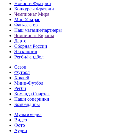
Новости Фратрии
Конкурсы Фратрии
Чемпионат Мира
Мир Ультрас
Фан-cектор
Наш магазин/партнеры
Чемпионат Европы
Дартс
Сборная России
Эксклюзив
Регби/гандбол
Сезон
Футбол
Хоккей
Мини-Футбол
Регби
Команда Спартак
Наши соперники
Бомбардиры
Мультимедиа
Видео
Фото
Аудио