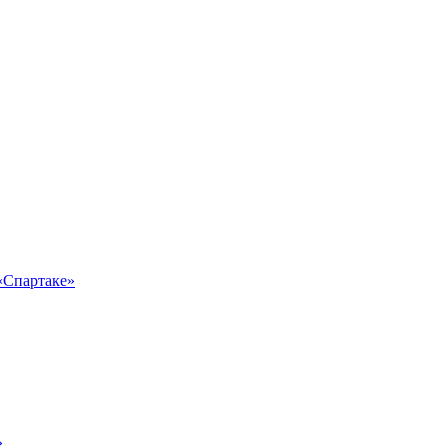
 «Спартаке»
»