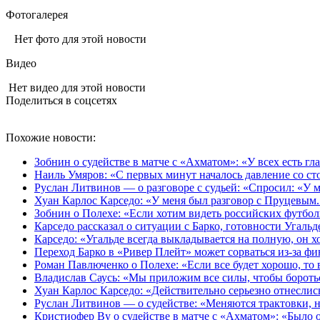
Фотогалерея
Нет фото для этой новости
Видео
Нет видео для этой новости
Поделиться в соцсетях
Похожие новости:
Зобнин о судействе в матче с «Ахматом»: «У всех есть гла
Наиль Умяров: «С первых минут началось давление со сто
Руслан Литвинов — о разговоре с судьей: «Спросил: «У м
Хуан Карлос Карседо: «У меня был разговор с Пруцевым. 
Зобнин о Полехе: «Если хотим видеть российских футбол
Карседо рассказал о ситуации с Барко, готовности Угаль
Карседо: «Угальде всегда выкладывается на полную, он хо
Переход Барко в «Ривер Плейт» может сорваться из‑за ф
Роман Павлюченко о Полехе: «Если все будет хорошо, то 
Владислав Саусь: «Мы приложим все силы, чтобы бороть
Хуан Карлос Карседо: «Действительно серьезно отнеслись
Руслан Литвинов — о судействе: «Меняются трактовки, н
Кристиофер Ву о судействе в матче с «Ахматом»: «Было