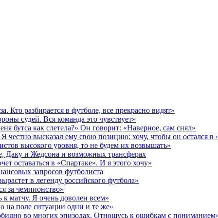
за. Кто разбирается в футболе, все прекрасно видят»
роны судей. Вся команда это чувствует»
еня бутса как слетела?» Он говорит: «Наверное, сам снял»
Я честно высказал ему свою позицию: хочу, чтобы он остался в
истов высокого уровня, то не будем их возвышать»
де, Даку и Жедсона и возможных трансферах
чет оставаться в «Спартаке». И я этого хочу»
инансовых запросов футболиста
вырастет в легенду российского футбола»
ся за чемпионство»
 к матчу. Я очень доволен всем»
о на поле ситуации одни и те же»
 обидно во многих эпизодах. Отношусь к ошибкам с пониманием