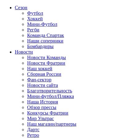
Сезон
Футбол
Хоккей
Мини-Футбол
Регби
Команда Спартак
Наши соперники
Бомбардиры
Новости
Новости Команды
Новости Фратрии
Наш хоккей
Сборная России
Фан-cектор
Новости сайта
Благотворительность
Мини-футбол/Пляжка
Наша История
Обзор прессы
Конкурсы Фратрии
Мир Ультрас
Наш магазин/партнеры
Дартс
Ретро