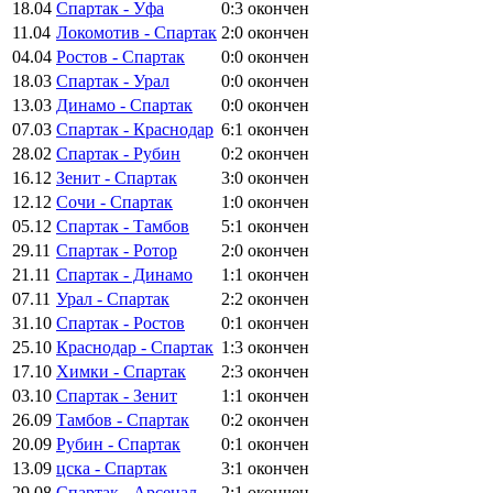
18.04
Спартак - Уфа
0:3
окончен
11.04
Локомотив - Спартак
2:0
окончен
04.04
Ростов - Спартак
0:0
окончен
18.03
Спартак - Урал
0:0
окончен
13.03
Динамо - Спартак
0:0
окончен
07.03
Спартак - Краснодар
6:1
окончен
28.02
Спартак - Рубин
0:2
окончен
16.12
Зенит - Спартак
3:0
окончен
12.12
Сочи - Спартак
1:0
окончен
05.12
Спартак - Тамбов
5:1
окончен
29.11
Спартак - Ротор
2:0
окончен
21.11
Спартак - Динамо
1:1
окончен
07.11
Урал - Спартак
2:2
окончен
31.10
Спартак - Ростов
0:1
окончен
25.10
Краснодар - Спартак
1:3
окончен
17.10
Химки - Спартак
2:3
окончен
03.10
Спартак - Зенит
1:1
окончен
26.09
Тамбов - Спартак
0:2
окончен
20.09
Рубин - Спартак
0:1
окончен
13.09
цска - Спартак
3:1
окончен
29.08
Спартак - Арсенал
2:1
окончен