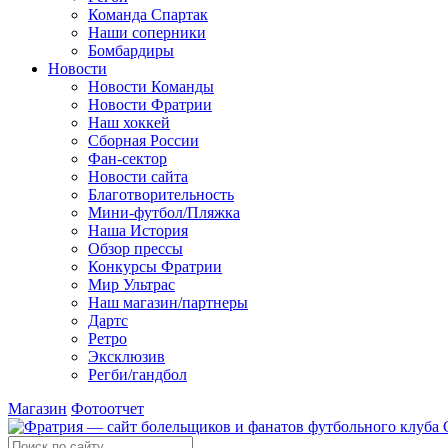
Команда Спартак
Наши соперники
Бомбардиры
Новости
Новости Команды
Новости Фратрии
Наш хоккей
Сборная России
Фан-cектор
Новости сайта
Благотворительность
Мини-футбол/Пляжка
Наша История
Обзор прессы
Конкурсы Фратрии
Мир Ультрас
Наш магазин/партнеры
Дартс
Ретро
Эксклюзив
Регби/гандбол
Магазин
Фотоотчет