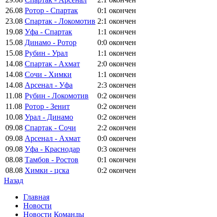
26.08
Ротор - Спартак
0:1
окончен
23.08
Спартак - Локомотив
2:1
окончен
19.08
Уфа - Спартак
1:1
окончен
15.08
Динамо - Ротор
0:0
окончен
15.08
Рубин - Урал
1:1
окончен
14.08
Спартак - Ахмат
2:0
окончен
14.08
Сочи - Химки
1:1
окончен
14.08
Арсенал - Уфа
2:3
окончен
11.08
Рубин - Локомотив
0:2
окончен
11.08
Ротор - Зенит
0:2
окончен
10.08
Урал - Динамо
0:2
окончен
09.08
Спартак - Сочи
2:2
окончен
09.08
Арсенал - Ахмат
0:0
окончен
09.08
Уфа - Краснодар
0:3
окончен
08.08
Тамбов - Ростов
0:1
окончен
08.08
Химки - цска
0:2
окончен
Назад
Главная
Новости
Новости Команды