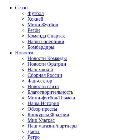
Сезон
Футбол
Хоккей
Мини-Футбол
Регби
Команда Спартак
Наши соперники
Бомбардиры
Новости
Новости Команды
Новости Фратрии
Наш хоккей
Сборная России
Фан-cектор
Новости сайта
Благотворительность
Мини-футбол/Пляжка
Наша История
Обзор прессы
Конкурсы Фратрии
Мир Ультрас
Наш магазин/партнеры
Дартс
Ретро