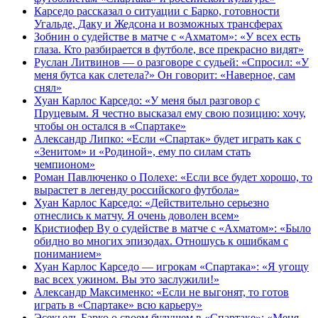
Карседо рассказал о ситуации с Барко, готовности
Угальде, Даку и Жедсона и возможных трансферах
Зобнин о судействе в матче с «Ахматом»: «У всех есть
глаза. Кто разбирается в футболе, все прекрасно видят»
Руслан Литвинов — о разговоре с судьей: «Спросил: «У
меня бутса как слетела?» Он говорит: «Наверное, сам
снял»
Хуан Карлос Карседо: «У меня был разговор с
Пруцевым. Я честно высказал ему свою позицию: хочу,
чтобы он остался в «Спартаке»
Александр Липко: «Если «Спартак» будет играть как с
«Зенитом» и «Родиной», ему по силам стать
чемпионом»
Роман Павлюченко о Полехе: «Если все будет хорошо, то
вырастет в легенду российского футбола»
Хуан Карлос Карседо: «Действительно серьезно
отнеслись к матчу. Я очень доволен всем»
Кристиофер Ву о судействе в матче с «Ахматом»: «Было
обидно во многих эпизодах. Отношусь к ошибкам с
пониманием»
Хуан Карлос Карседо — игрокам «Спартака»: «Я угощу
вас всех ужином. Вы это заслужили!»
Александр Максименко: «Если не выгонят, то готов
играть в «Спартаке» всю карьеру»
Эсекьель Барко о своем будущем в «Спартаке»: «Меня