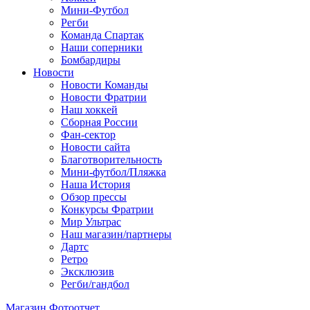
Мини-Футбол
Регби
Команда Спартак
Наши соперники
Бомбардиры
Новости
Новости Команды
Новости Фратрии
Наш хоккей
Сборная России
Фан-cектор
Новости сайта
Благотворительность
Мини-футбол/Пляжка
Наша История
Обзор прессы
Конкурсы Фратрии
Мир Ультрас
Наш магазин/партнеры
Дартс
Ретро
Эксклюзив
Регби/гандбол
Магазин
Фотоотчет