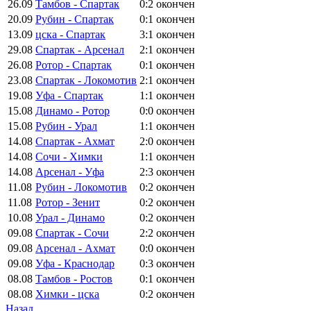
26.09
Тамбов - Спартак
0:2
окончен
20.09
Рубин - Спартак
0:1
окончен
13.09
цска - Спартак
3:1
окончен
29.08
Спартак - Арсенал
2:1
окончен
26.08
Ротор - Спартак
0:1
окончен
23.08
Спартак - Локомотив
2:1
окончен
19.08
Уфа - Спартак
1:1
окончен
15.08
Динамо - Ротор
0:0
окончен
15.08
Рубин - Урал
1:1
окончен
14.08
Спартак - Ахмат
2:0
окончен
14.08
Сочи - Химки
1:1
окончен
14.08
Арсенал - Уфа
2:3
окончен
11.08
Рубин - Локомотив
0:2
окончен
11.08
Ротор - Зенит
0:2
окончен
10.08
Урал - Динамо
0:2
окончен
09.08
Спартак - Сочи
2:2
окончен
09.08
Арсенал - Ахмат
0:0
окончен
09.08
Уфа - Краснодар
0:3
окончен
08.08
Тамбов - Ростов
0:1
окончен
08.08
Химки - цска
0:2
окончен
Назад