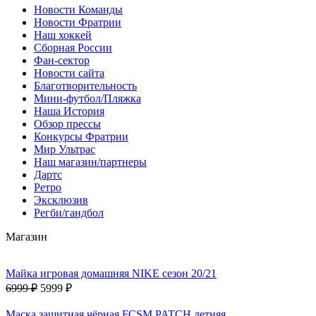
Новости Команды
Новости Фратрии
Наш хоккей
Сборная России
Фан-cектор
Новости сайта
Благотворительность
Мини-футбол/Пляжка
Наша История
Обзор прессы
Конкурсы Фратрии
Мир Ультрас
Наш магазин/партнеры
Дартс
Ретро
Эксклюзив
Регби/гандбол
Магазин
Майка игровая домашняя NIKE сезон 20/21
6999 ₽
5999 ₽
Маска защитная чёрная FCSM PATCH летняя