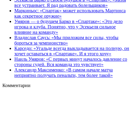
все устраивает. Я рад радовать болельщиков»
Маркиньос: «Спартак» может использовать Мартинса
как секретное оружие»
Умяров — о будущем Барко в «Спартаке»: «Это дело
игрока и клуба. Понятно, что у Эсекьеля сильное
влияние на команду»
Владислав Саусь: «Мы приложим все силы, чтобы
бороться за чемпионство»
Карседо: «Угальде всегда выкладывается на полную, он
хочет оставаться в «Спартаке». И я этого хочу»
Наиль Умяров: «С первых минут началось давление со
стороны судей. Вся команда это чувствует»
Александр Максименко: «В самом начале матча
неприятно получать пенальти, тем более такой»
Комментарии