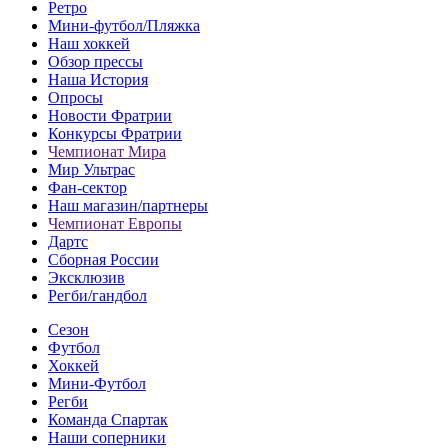
Ретро
Мини-футбол/Пляжка
Наш хоккей
Обзор прессы
Наша История
Опросы
Новости Фратрии
Конкурсы Фратрии
Чемпионат Мира
Мир Ультрас
Фан-cектор
Наш магазин/партнеры
Чемпионат Европы
Дартс
Сборная России
Эксклюзив
Регби/гандбол
Сезон
Футбол
Хоккей
Мини-Футбол
Регби
Команда Спартак
Наши соперники