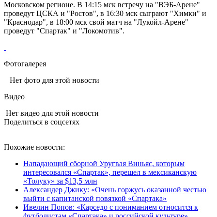
Московском регионе. В 14:15 мск встречу на "ВЭБ-Арене"
проведут ЦСКА и "Ростов", в 16:30 мск сыграют "Химки" и
"Краснодар", в 18:00 мск свой матч на "Лукойл-Арене"
проведут "Спартак" и "Локомотив".
Фотогалерея
Нет фото для этой новости
Видео
Нет видео для этой новости
Поделиться в соцсетях
Похожие новости:
Нападающий сборной Уругвая Виньяс, которым
интересовался «Спартак», перешел в мексиканскую
«Толуку» за $13,5 млн
Александер Джику: «Очень горжусь оказанной честью
выйти с капитанской повязкой «Спартака»
Ивелин Попов: «Карседо с пониманием относится к
футболистам «Спартака» и российской культуре»