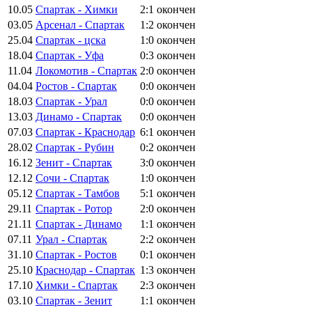
10.05
Спартак - Химки
2:1
окончен
03.05
Арсенал - Спартак
1:2
окончен
25.04
Спартак - цска
1:0
окончен
18.04
Спартак - Уфа
0:3
окончен
11.04
Локомотив - Спартак
2:0
окончен
04.04
Ростов - Спартак
0:0
окончен
18.03
Спартак - Урал
0:0
окончен
13.03
Динамо - Спартак
0:0
окончен
07.03
Спартак - Краснодар
6:1
окончен
28.02
Спартак - Рубин
0:2
окончен
16.12
Зенит - Спартак
3:0
окончен
12.12
Сочи - Спартак
1:0
окончен
05.12
Спартак - Тамбов
5:1
окончен
29.11
Спартак - Ротор
2:0
окончен
21.11
Спартак - Динамо
1:1
окончен
07.11
Урал - Спартак
2:2
окончен
31.10
Спартак - Ростов
0:1
окончен
25.10
Краснодар - Спартак
1:3
окончен
17.10
Химки - Спартак
2:3
окончен
03.10
Спартак - Зенит
1:1
окончен