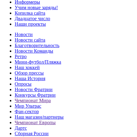
Информеры
Учим новые заряды!
Копилка сайта
Двадцатое число
Наши проекты
Новости
Новости сайта
Благотворительность
Новости Команды
Ретро
Мини-футбол/Пляжка
Наш хоккей
Обзор прессы
Наша История
Опросы
Новости Фратрии
Конкурсы Фратрии
Чемпионат Мира
Мир Ультрас
Фан-cектор
Наш магазин/партнеры
Чемпионат Европы
Дартс
Сборная России