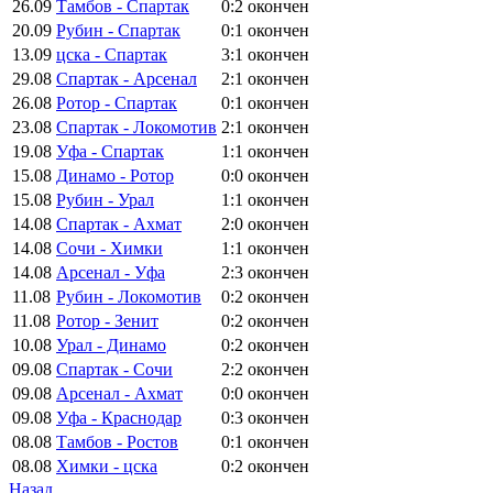
26.09
Тамбов - Спартак
0:2
окончен
20.09
Рубин - Спартак
0:1
окончен
13.09
цска - Спартак
3:1
окончен
29.08
Спартак - Арсенал
2:1
окончен
26.08
Ротор - Спартак
0:1
окончен
23.08
Спартак - Локомотив
2:1
окончен
19.08
Уфа - Спартак
1:1
окончен
15.08
Динамо - Ротор
0:0
окончен
15.08
Рубин - Урал
1:1
окончен
14.08
Спартак - Ахмат
2:0
окончен
14.08
Сочи - Химки
1:1
окончен
14.08
Арсенал - Уфа
2:3
окончен
11.08
Рубин - Локомотив
0:2
окончен
11.08
Ротор - Зенит
0:2
окончен
10.08
Урал - Динамо
0:2
окончен
09.08
Спартак - Сочи
2:2
окончен
09.08
Арсенал - Ахмат
0:0
окончен
09.08
Уфа - Краснодар
0:3
окончен
08.08
Тамбов - Ростов
0:1
окончен
08.08
Химки - цска
0:2
окончен
Назад