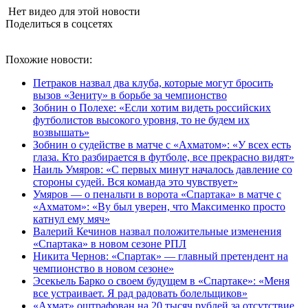
Нет видео для этой новости
Поделиться в соцсетях
Похожие новости:
Петраков назвал два клуба, которые могут бросить
вызов «Зениту» в борьбе за чемпионство
Зобнин о Полехе: «Если хотим видеть российских
футболистов высокого уровня, то не будем их
возвышать»
Зобнин о судействе в матче с «Ахматом»: «У всех есть
глаза. Кто разбирается в футболе, все прекрасно видят»
Наиль Умяров: «С первых минут началось давление со
стороны судей. Вся команда это чувствует»
Умяров — о пенальти в ворота «Спартака» в матче с
«Ахматом»: «Ву был уверен, что Максименко просто
катнул ему мяч»
Валерий Кечинов назвал положительные изменения
«Спартака» в новом сезоне РПЛ
Никита Чернов: «Спартак» — главный претендент на
чемпионство в новом сезоне»
Эсекьель Барко о своем будущем в «Спартаке»: «Меня
все устраивает. Я рад радовать болельщиков»
«Ахмат» оштрафован на 20 тысяч рублей за отсутствие