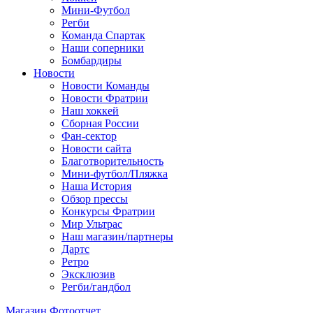
Мини-Футбол
Регби
Команда Спартак
Наши соперники
Бомбардиры
Новости
Новости Команды
Новости Фратрии
Наш хоккей
Сборная России
Фан-cектор
Новости сайта
Благотворительность
Мини-футбол/Пляжка
Наша История
Обзор прессы
Конкурсы Фратрии
Мир Ультрас
Наш магазин/партнеры
Дартс
Ретро
Эксклюзив
Регби/гандбол
Магазин
Фотоотчет