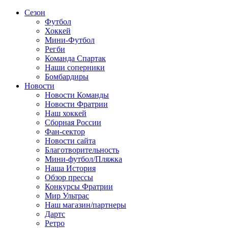
Сезон
Футбол
Хоккей
Мини-Футбол
Регби
Команда Спартак
Наши соперники
Бомбардиры
Новости
Новости Команды
Новости Фратрии
Наш хоккей
Сборная России
Фан-cектор
Новости сайта
Благотворительность
Мини-футбол/Пляжка
Наша История
Обзор прессы
Конкурсы Фратрии
Мир Ультрас
Наш магазин/партнеры
Дартс
Ретро