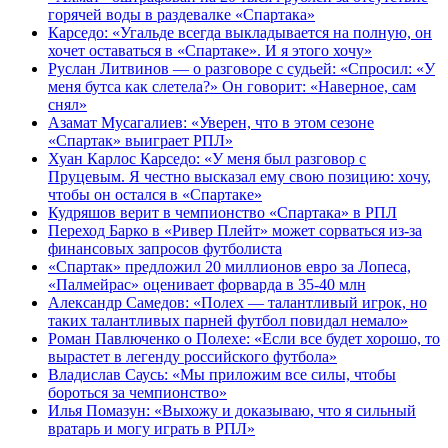
горячей воды в раздевалке «Спартака»
Карседо: «Угальде всегда выкладывается на полную, он
хочет оставаться в «Спартаке». И я этого хочу»
Руслан Литвинов — о разговоре с судьей: «Спросил: «У
меня бутса как слетела?» Он говорит: «Наверное, сам
снял»
Азамат Мусагалиев: «Уверен, что в этом сезоне
«Спартак» выиграет РПЛ»
Хуан Карлос Карседо: «У меня был разговор с
Пруцевым. Я честно высказал ему свою позицию: хочу,
чтобы он остался в «Спартаке»
Кудряшов верит в чемпионство «Спартака» в РПЛ
Переход Барко в «Ривер Плейт» может сорваться из‑за
финансовых запросов футболиста
«Спартак» предложил 20 миллионов евро за Лопеса,
«Палмейрас» оценивает форварда в 35-40 млн
Александр Самедов: «Полех — талантливый игрок, но
таких талантливых парней футбол повидал немало»
Роман Павлюченко о Полехе: «Если все будет хорошо, то
вырастет в легенду российского футбола»
Владислав Саусь: «Мы приложим все силы, чтобы
бороться за чемпионство»
Илья Помазун: «Выхожу и доказываю, что я сильный
вратарь и могу играть в РПЛ»