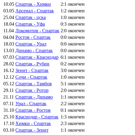
10.05
Спартак - Химки
2:1
окончен
03.05
Арсенал - Спартак
1:2
окончен
25.04
Спартак - цска
1:0
окончен
18.04
Спартак - Уфа
0:3
окончен
11.04
Локомотив - Спартак
2:0
окончен
04.04
Ростов - Спартак
0:0
окончен
18.03
Спартак - Урал
0:0
окончен
13.03
Динамо - Спартак
0:0
окончен
07.03
Спартак - Краснодар
6:1
окончен
28.02
Спартак - Рубин
0:2
окончен
16.12
Зенит - Спартак
3:0
окончен
12.12
Сочи - Спартак
1:0
окончен
05.12
Спартак - Тамбов
5:1
окончен
29.11
Спартак - Ротор
2:0
окончен
21.11
Спартак - Динамо
1:1
окончен
07.11
Урал - Спартак
2:2
окончен
31.10
Спартак - Ростов
0:1
окончен
25.10
Краснодар - Спартак
1:3
окончен
17.10
Химки - Спартак
2:3
окончен
03.10
Спартак - Зенит
1:1
окончен