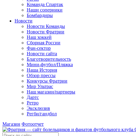
Команда Спартак
Наши соперники
Бомбардиры
Новости
Новости Команды
Новости Фратрии
Наш хоккей
Сборная России
Фан-cектор
Новости сайта
Благотворительность
Мини-футбол/Пляжка
Наша История
Обзор прессы
Конкурсы Фратрии
Мир Ультрас
Наш магазин/партнеры
Дартс
Ретро
Эксклюзив
Регби/гандбол
Магазин
Фотоотчет