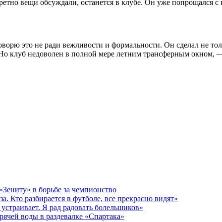
кретно вещи обсуждали, останется в клубе. Он уже попрощался с
говорю это не ради вежливости и формальности. Он сделал не то
. Но клуб недоволен в полной мере летним трансферным окном,
 «Зениту» в борьбе за чемпионство
за. Кто разбирается в футболе, все прекрасно видят»
 устраивает. Я рад радовать болельщиков»
рячей воды в раздевалке «Спартака»