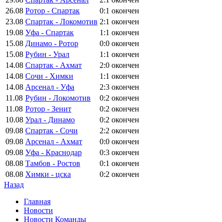
26.08
Ротор - Спартак
0:1
окончен
23.08
Спартак - Локомотив
2:1
окончен
19.08
Уфа - Спартак
1:1
окончен
15.08
Динамо - Ротор
0:0
окончен
15.08
Рубин - Урал
1:1
окончен
14.08
Спартак - Ахмат
2:0
окончен
14.08
Сочи - Химки
1:1
окончен
14.08
Арсенал - Уфа
2:3
окончен
11.08
Рубин - Локомотив
0:2
окончен
11.08
Ротор - Зенит
0:2
окончен
10.08
Урал - Динамо
0:2
окончен
09.08
Спартак - Сочи
2:2
окончен
09.08
Арсенал - Ахмат
0:0
окончен
09.08
Уфа - Краснодар
0:3
окончен
08.08
Тамбов - Ростов
0:1
окончен
08.08
Химки - цска
0:2
окончен
Назад
Главная
Новости
Новости Команды