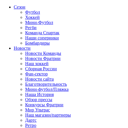
Сезон
Футбол
Хоккей
Мини-Футбол
Регби
Команда Спартак
Наши соперники
Бомбардиры
Новости
Новости Команды
Новости Фратрии
Наш хоккей
Сборная России
Фан-cектор
Новости сайта
Благотворительность
Мини-футбол/Пляжка
Наша История
Обзор прессы
Конкурсы Фратрии
Мир Ультрас
Наш магазин/партнеры
Дартс
Ретро