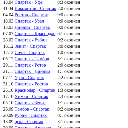
18.04
Спартак - Уфа
0:3
окончен
11.04
Локомотив - Спартак
2:0
окончен
04.04
Ростов - Спартак
0:0
окончен
18.03
Спартак - Урал
0:0
окончен
13.03
Динамо - Спартак
0:0
окончен
07.03
Спартак - Краснодар
6:1
окончен
28.02
Спартак - Рубин
0:2
окончен
16.12
Зенит - Спартак
3:0
окончен
12.12
Сочи - Спартак
1:0
окончен
05.12
Спартак - Тамбов
5:1
окончен
29.11
Спартак - Ротор
2:0
окончен
21.11
Спартак - Динамо
1:1
окончен
07.11
Урал - Спартак
2:2
окончен
31.10
Спартак - Ростов
0:1
окончен
25.10
Краснодар - Спартак
1:3
окончен
17.10
Химки - Спартак
2:3
окончен
03.10
Спартак - Зенит
1:1
окончен
26.09
Тамбов - Спартак
0:2
окончен
20.09
Рубин - Спартак
0:1
окончен
13.09
цска - Спартак
3:1
окончен
29.08
Спартак - Арсенал
2:1
окончен