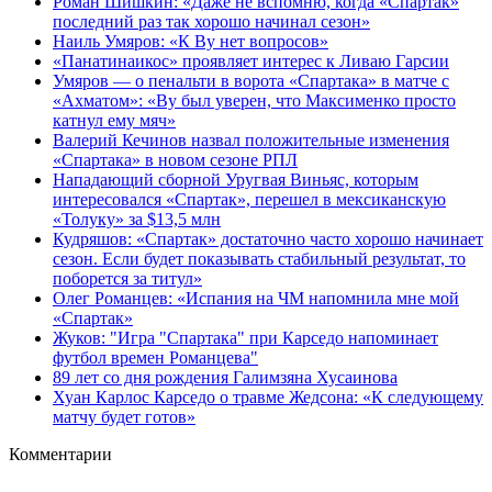
Роман Шишкин: «Даже не вспомню, когда «Спартак»
последний раз так хорошо начинал сезон»
Наиль Умяров: «К Ву нет вопросов»
«Панатинаикос» проявляет интерес к Ливаю Гарсии
Умяров — о пенальти в ворота «Спартака» в матче с
«Ахматом»: «Ву был уверен, что Максименко просто
катнул ему мяч»
Валерий Кечинов назвал положительные изменения
«Спартака» в новом сезоне РПЛ
Нападающий сборной Уругвая Виньяс, которым
интересовался «Спартак», перешел в мексиканскую
«Толуку» за $13,5 млн
Кудряшов: «Спартак» достаточно часто хорошо начинает
сезон. Если будет показывать стабильный результат, то
поборется за титул»
Олег Романцев: «Испания на ЧМ напомнила мне мой
«Спартак»
Жуков: "Игра "Спартака" при Карседо напоминает
футбол времен Романцева"
89 лет со дня рождения Галимзяна Хусаинова
Хуан Карлос Карседо о травме Жедсона: «К следующему
матчу будет готов»
Комментарии