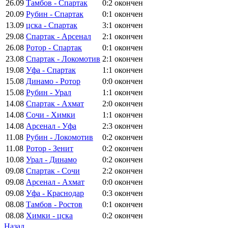
26.09
Тамбов - Спартак
0:2
окончен
20.09
Рубин - Спартак
0:1
окончен
13.09
цска - Спартак
3:1
окончен
29.08
Спартак - Арсенал
2:1
окончен
26.08
Ротор - Спартак
0:1
окончен
23.08
Спартак - Локомотив
2:1
окончен
19.08
Уфа - Спартак
1:1
окончен
15.08
Динамо - Ротор
0:0
окончен
15.08
Рубин - Урал
1:1
окончен
14.08
Спартак - Ахмат
2:0
окончен
14.08
Сочи - Химки
1:1
окончен
14.08
Арсенал - Уфа
2:3
окончен
11.08
Рубин - Локомотив
0:2
окончен
11.08
Ротор - Зенит
0:2
окончен
10.08
Урал - Динамо
0:2
окончен
09.08
Спартак - Сочи
2:2
окончен
09.08
Арсенал - Ахмат
0:0
окончен
09.08
Уфа - Краснодар
0:3
окончен
08.08
Тамбов - Ростов
0:1
окончен
08.08
Химки - цска
0:2
окончен
Назад