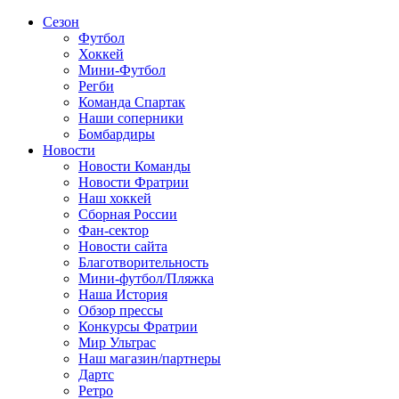
Сезон
Футбол
Хоккей
Мини-Футбол
Регби
Команда Спартак
Наши соперники
Бомбардиры
Новости
Новости Команды
Новости Фратрии
Наш хоккей
Сборная России
Фан-cектор
Новости сайта
Благотворительность
Мини-футбол/Пляжка
Наша История
Обзор прессы
Конкурсы Фратрии
Мир Ультрас
Наш магазин/партнеры
Дартс
Ретро