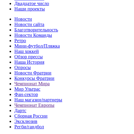
Двадцатое число
Наши проекты
Новости
Новости сайта
Благотворительность
Новости Команды
Ретро
Мини-футбол/Пляжка
Наш хоккей
Обзор прессы
Наша История
Опросы
Новости Фратрии
Конкурсы Фратрии
Чемпионат Мира
Мир Ультрас
Фан-cектор
Наш магазин/партнеры
Чемпионат Европы
Дартс
Сборная России
Эксклюзив
Регби/гандбол