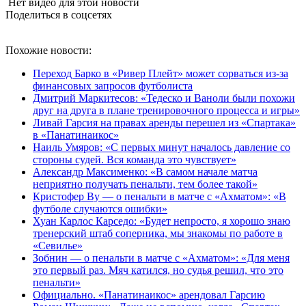
Нет видео для этой новости
Поделиться в соцсетях
Похожие новости:
Переход Барко в «Ривер Плейт» может сорваться из‑за
финансовых запросов футболиста
Дмитрий Маркитесов: «Тедеско и Ваноли были похожи
друг на друга в плане тренировочного процесса и игры»
Ливай Гарсия на правах аренды перешел из «Спартака»
в «Панатинаикос»
Наиль Умяров: «С первых минут началось давление со
стороны судей. Вся команда это чувствует»
Александр Максименко: «В самом начале матча
неприятно получать пенальти, тем более такой»
Кристофер Ву — о пенальти в матче с «Ахматом»: «В
футболе случаются ошибки»
Хуан Карлос Карседо: «Будет непросто, я хорошо знаю
тренерский штаб соперника, мы знакомы по работе в
«Севилье»
Зобнин — о пенальти в матче с «Ахматом»: «Для меня
это первый раз. Мяч катился, но судья решил, что это
пенальти»
Официально. «Панатинаикос» арендовал Гарсию