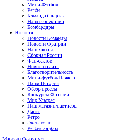
Мини-Футбол
Регби
Команда Спартак
Наши соперники
Бомбардиры
Новости
Новости Команды
Новости Фратрии
Наш хоккей
Сборная России
Фан-cектор
Новости сайта
Благотворительность
Мини-футбол/Пляжка
Наша История
Обзор прессы
Конкурсы Фратрии
Мир Ультрас
Наш магазин/партнеры
Дартс
Ретро
Эксклюзив
Регби/гандбол
Магазин
Фотоотчет