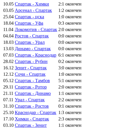
10.05
Спартак - Химки
2:1
окончен
03.05
Арсенал - Спартак
1:2
окончен
25.04
Спартак - цска
1:0
окончен
18.04
Спартак - Уфа
0:3
окончен
11.04
Локомотив - Спартак
2:0
окончен
04.04
Ростов - Спартак
0:0
окончен
18.03
Спартак - Урал
0:0
окончен
13.03
Динамо - Спартак
0:0
окончен
07.03
Спартак - Краснодар
6:1
окончен
28.02
Спартак - Рубин
0:2
окончен
16.12
Зенит - Спартак
3:0
окончен
12.12
Сочи - Спартак
1:0
окончен
05.12
Спартак - Тамбов
5:1
окончен
29.11
Спартак - Ротор
2:0
окончен
21.11
Спартак - Динамо
1:1
окончен
07.11
Урал - Спартак
2:2
окончен
31.10
Спартак - Ростов
0:1
окончен
25.10
Краснодар - Спартак
1:3
окончен
17.10
Химки - Спартак
2:3
окончен
03.10
Спартак - Зенит
1:1
окончен