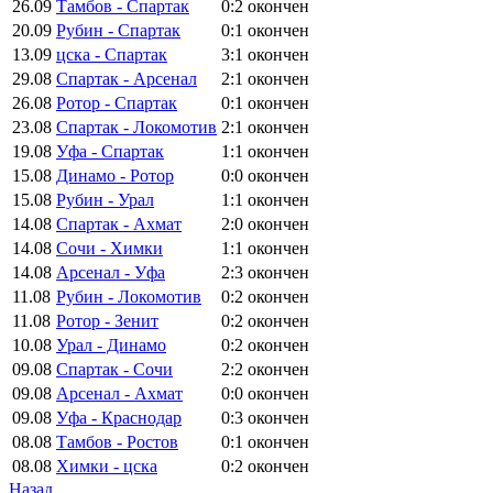
26.09
Тамбов - Спартак
0:2
окончен
20.09
Рубин - Спартак
0:1
окончен
13.09
цска - Спартак
3:1
окончен
29.08
Спартак - Арсенал
2:1
окончен
26.08
Ротор - Спартак
0:1
окончен
23.08
Спартак - Локомотив
2:1
окончен
19.08
Уфа - Спартак
1:1
окончен
15.08
Динамо - Ротор
0:0
окончен
15.08
Рубин - Урал
1:1
окончен
14.08
Спартак - Ахмат
2:0
окончен
14.08
Сочи - Химки
1:1
окончен
14.08
Арсенал - Уфа
2:3
окончен
11.08
Рубин - Локомотив
0:2
окончен
11.08
Ротор - Зенит
0:2
окончен
10.08
Урал - Динамо
0:2
окончен
09.08
Спартак - Сочи
2:2
окончен
09.08
Арсенал - Ахмат
0:0
окончен
09.08
Уфа - Краснодар
0:3
окончен
08.08
Тамбов - Ростов
0:1
окончен
08.08
Химки - цска
0:2
окончен
Назад