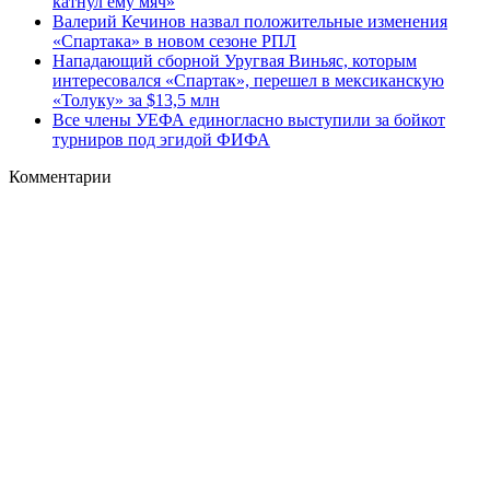
катнул ему мяч»
Валерий Кечинов назвал положительные изменения
«Спартака» в новом сезоне РПЛ
Нападающий сборной Уругвая Виньяс, которым
интересовался «Спартак», перешел в мексиканскую
«Толуку» за $13,5 млн
Все члены УЕФА единогласно выступили за бойкот
турниров под эгидой ФИФА
Комментарии