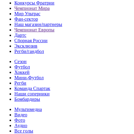
Конкурсы Фратрии
Чемпионат Мира
Мир Ультрас
Фан-cектор
Наш магазин/партнеры
Чемпионат Европы
Дартс
Сборная России
Эксклюзив
Регби/гандбол
Сезон
Футбол
Хоккей
Мини-Футбол
Регби
Команда Спартак
Наши соперники
Бомбардиры
Мультимедиа
Видео
Фото
Аудио
Все голы