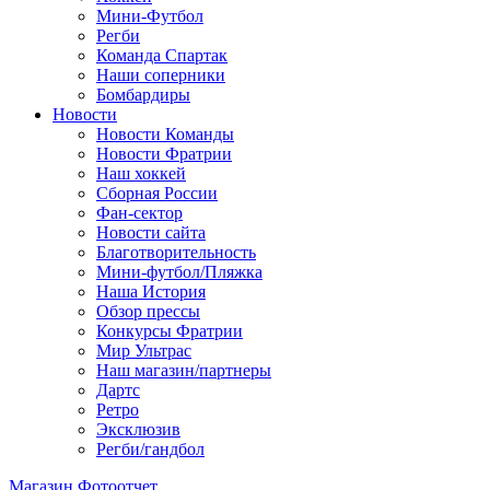
Мини-Футбол
Регби
Команда Спартак
Наши соперники
Бомбардиры
Новости
Новости Команды
Новости Фратрии
Наш хоккей
Сборная России
Фан-cектор
Новости сайта
Благотворительность
Мини-футбол/Пляжка
Наша История
Обзор прессы
Конкурсы Фратрии
Мир Ультрас
Наш магазин/партнеры
Дартс
Ретро
Эксклюзив
Регби/гандбол
Магазин
Фотоотчет