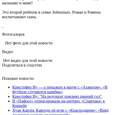
малышке и маме!
Это второй ребёнок в семье Зобниных. Роман и Рамина
воспитывают сына.
Фотогалерея
Нет фото для этой новости
Видео
Нет видео для этой новости
Поделиться в соцсетях
Похожие новости:
Кристофер Ву — о пенальти в матче с «Ахматом»: «В
футболе случаются ошибки»
Кристофер Ву: "На результат повлиял ранний гол"
В «Пафосе» отреагировали на интерес «Спартака» к
Коррейе
Хуан Карлос Карседо об игре с «Краснодаром»: «Вряд
ли можно назвать ее решающей»