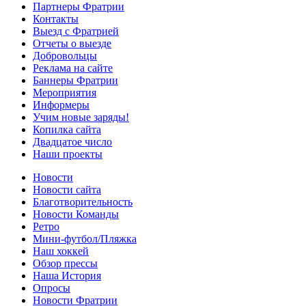
Партнеры Фратрии
Контакты
Выезд с Фратрией
Отчеты о выезде
Добровольцы
Реклама на сайте
Баннеры Фратрии
Мероприятия
Информеры
Учим новые заряды!
Копилка сайта
Двадцатое число
Наши проекты
Новости
Новости сайта
Благотворительность
Новости Команды
Ретро
Мини-футбол/Пляжка
Наш хоккей
Обзор прессы
Наша История
Опросы
Новости Фратрии