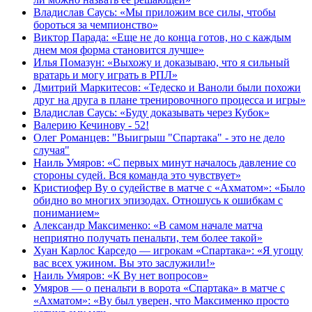
Владислав Саусь: «Мы приложим все силы, чтобы
бороться за чемпионство»
Виктор Парада: «Еще не до конца готов, но с каждым
днем моя форма становится лучше»
Илья Помазун: «Выхожу и доказываю, что я сильный
вратарь и могу играть в РПЛ»
Дмитрий Маркитесов: «Тедеско и Ваноли были похожи
друг на друга в плане тренировочного процесса и игры»
Владислав Саусь: «Буду доказывать через Кубок»
Валерию Кечинову - 52!
Олег Романцев: "Выигрыш "Спартака" - это не дело
случая"
Наиль Умяров: «С первых минут началось давление со
стороны судей. Вся команда это чувствует»
Кристиофер Ву о судействе в матче с «Ахматом»: «Было
обидно во многих эпизодах. Отношусь к ошибкам с
пониманием»
Александр Максименко: «В самом начале матча
неприятно получать пенальти, тем более такой»
Хуан Карлос Карседо — игрокам «Спартака»: «Я угощу
вас всех ужином. Вы это заслужили!»
Наиль Умяров: «К Ву нет вопросов»
Умяров — о пенальти в ворота «Спартака» в матче с
«Ахматом»: «Ву был уверен, что Максименко просто