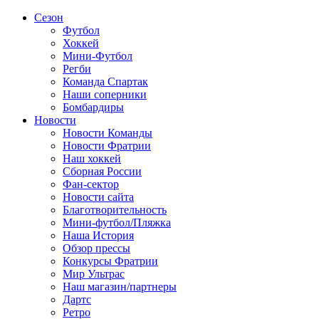
Сезон
Футбол
Хоккей
Мини-Футбол
Регби
Команда Спартак
Наши соперники
Бомбардиры
Новости
Новости Команды
Новости Фратрии
Наш хоккей
Сборная России
Фан-cектор
Новости сайта
Благотворительность
Мини-футбол/Пляжка
Наша История
Обзор прессы
Конкурсы Фратрии
Мир Ультрас
Наш магазин/партнеры
Дартс
Ретро