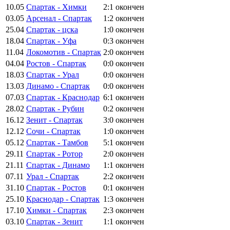
10.05
Спартак - Химки
2:1
окончен
03.05
Арсенал - Спартак
1:2
окончен
25.04
Спартак - цска
1:0
окончен
18.04
Спартак - Уфа
0:3
окончен
11.04
Локомотив - Спартак
2:0
окончен
04.04
Ростов - Спартак
0:0
окончен
18.03
Спартак - Урал
0:0
окончен
13.03
Динамо - Спартак
0:0
окончен
07.03
Спартак - Краснодар
6:1
окончен
28.02
Спартак - Рубин
0:2
окончен
16.12
Зенит - Спартак
3:0
окончен
12.12
Сочи - Спартак
1:0
окончен
05.12
Спартак - Тамбов
5:1
окончен
29.11
Спартак - Ротор
2:0
окончен
21.11
Спартак - Динамо
1:1
окончен
07.11
Урал - Спартак
2:2
окончен
31.10
Спартак - Ростов
0:1
окончен
25.10
Краснодар - Спартак
1:3
окончен
17.10
Химки - Спартак
2:3
окончен
03.10
Спартак - Зенит
1:1
окончен