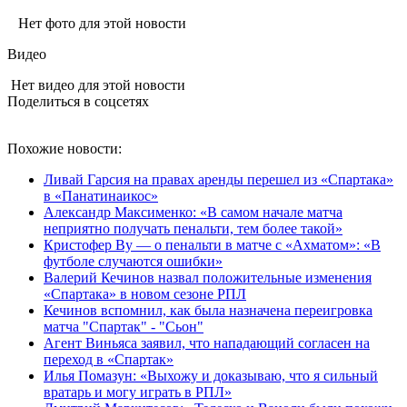
Нет фото для этой новости
Видео
Нет видео для этой новости
Поделиться в соцсетях
Похожие новости:
Ливай Гарсия на правах аренды перешел из «Спартака»
в «Панатинаикос»
Александр Максименко: «В самом начале матча
неприятно получать пенальти, тем более такой»
Кристофер Ву — о пенальти в матче с «Ахматом»: «В
футболе случаются ошибки»
Валерий Кечинов назвал положительные изменения
«Спартака» в новом сезоне РПЛ
Кечинов вспомнил, как была назначена переигровка
матча "Спартак" - "Сьон"
Агент Виньяса заявил, что нападающий согласен на
переход в «Спартак»
Илья Помазун: «Выхожу и доказываю, что я сильный
вратарь и могу играть в РПЛ»