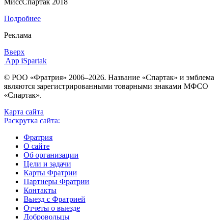
МиссСпартак 2018
Подробнее
Реклама
Вверх
App iSpartak
© РОО «Фратрия» 2006–2026. Название «Спартак» и эмблема
являются зарегистрированными товарными знаками МФСО
«Спартак».
Карта сайта
Раскрутка сайта:
Фратрия
О сайте
Об организации
Цели и задачи
Карты Фратрии
Партнеры Фратрии
Контакты
Выезд с Фратрией
Отчеты о выезде
Добровольцы