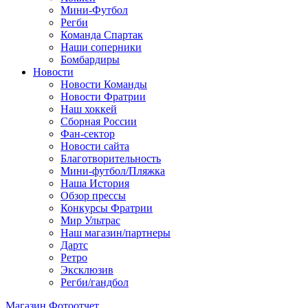
Мини-Футбол
Регби
Команда Спартак
Наши соперники
Бомбардиры
Новости
Новости Команды
Новости Фратрии
Наш хоккей
Сборная России
Фан-cектор
Новости сайта
Благотворительность
Мини-футбол/Пляжка
Наша История
Обзор прессы
Конкурсы Фратрии
Мир Ультрас
Наш магазин/партнеры
Дартс
Ретро
Эксклюзив
Регби/гандбол
Магазин
Фотоотчет