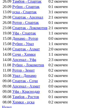
26.09
Тамбов - Спартак
0:2
окончен
20.09
Рубин - Спартак
0:1
окончен
13.09
цска - Спартак
3:1
окончен
29.08
Спартак - Арсенал
2:1
окончен
26.08
Ротор - Спартак
0:1
окончен
23.08
Спартак - Локомотив
2:1
окончен
19.08
Уфа - Спартак
1:1
окончен
15.08
Динамо - Ротор
0:0
окончен
15.08
Рубин - Урал
1:1
окончен
14.08
Спартак - Ахмат
2:0
окончен
14.08
Сочи - Химки
1:1
окончен
14.08
Арсенал - Уфа
2:3
окончен
11.08
Рубин - Локомотив
0:2
окончен
11.08
Ротор - Зенит
0:2
окончен
10.08
Урал - Динамо
0:2
окончен
09.08
Спартак - Сочи
2:2
окончен
09.08
Арсенал - Ахмат
0:0
окончен
09.08
Уфа - Краснодар
0:3
окончен
08.08
Тамбов - Ростов
0:1
окончен
08.08
Химки - цска
0:2
окончен
Назад