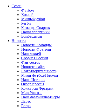
Сезон
Футбол
Хоккей
Мини-Футбол
Регби
Команда Спартак
Наши соперники
Бомбардиры
Новости
Новости Команды
Новости Фратрии
Наш хоккей
Сборная России
Фан-cектор
Новости сайта
Благотворительность
Мини-футбол/Пляжка
Наша История
Обзор прессы
Конкурсы Фратрии
Мир Ультрас
Наш магазин/партнеры
Дартс
Ретро