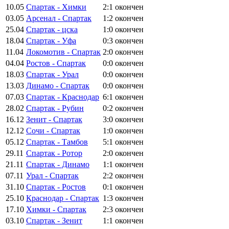
10.05
Спартак - Химки
2:1
окончен
03.05
Арсенал - Спартак
1:2
окончен
25.04
Спартак - цска
1:0
окончен
18.04
Спартак - Уфа
0:3
окончен
11.04
Локомотив - Спартак
2:0
окончен
04.04
Ростов - Спартак
0:0
окончен
18.03
Спартак - Урал
0:0
окончен
13.03
Динамо - Спартак
0:0
окончен
07.03
Спартак - Краснодар
6:1
окончен
28.02
Спартак - Рубин
0:2
окончен
16.12
Зенит - Спартак
3:0
окончен
12.12
Сочи - Спартак
1:0
окончен
05.12
Спартак - Тамбов
5:1
окончен
29.11
Спартак - Ротор
2:0
окончен
21.11
Спартак - Динамо
1:1
окончен
07.11
Урал - Спартак
2:2
окончен
31.10
Спартак - Ростов
0:1
окончен
25.10
Краснодар - Спартак
1:3
окончен
17.10
Химки - Спартак
2:3
окончен
03.10
Спартак - Зенит
1:1
окончен