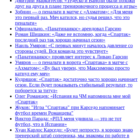
Дмитрий Маркитесов: «Тедеско и Ваноли были похожи
друг на друга в плане тренировочного процесса и игры»
Зобнин — о пенальти в матче с «Ахматом»: «Для меня
это первый раз. Мяч катился, но судья решил, что это
пенальти»
Официально. «Панатинаикос» арендовал Гарсию
Роман Шишкин: «Даже не вспомню, когда «Спартак»
последний раз так хорошо начинал сезон»
Наиль Умяров: «С первых минут началось давление со
стороны судей. Вся команда это чувствует»
«Панатинаикос» проявляет интерес к Ливаю Гарсии
Умяров — о пенальти в ворота «Спартака» в матче с
«Ахматом»: «Ву был уверен, что Максименко просто
катнул ему мяч»
Кудряшов: «Спартак» достаточно часто хорошо начинает
сезон. Если будет показывать стабильный результат, то
поборется за титул»
Олег Романцев: «Испания на ЧМ напомнила мне мой
«Спартак»
Жуков: "Игра "Спартака" при Карседо напоминает
футбол времен Романцева"
Виктор Парада: «РПЛ меня удивила — это не тот
футбол, что в Испании»
Хуан Карлос Карседо: «Будет непросто, я хорошо знаю
тренерский штаб соперника, мы знакомы по работе в