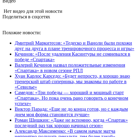
Видео
Нет видео для этой новости
Поделиться в соцсетях
Похожие новости:
Дмитрий Маркитесов: «Тедеско и Ваноли были похожи
друг на друга в плане тренировочного процесса и игры»
Кечинов: «После удаления Касинтуры не сомневался в
победе «Спартака»
Валерий Кечинов назвал положительные изменения
«Спартака» в новом сезоне РПЛ
Хуан Карлос Карседо: «Будет непросто, я хорошо знаю
тренерский штаб соперника, мы знакомы по работе в
«Севилье»
Самедов: «Три победы — хороший и мощный старт
«Спартака». Но пока очень рано говорить о конечном
успехе»
Виктор Парада: «Еще не до конца готов, но с каждым
днем моя форма становится лучше»
Роман Шишкин: «Даже не вспомню, когда «Спартак»
последний раз так хорошо начинал сезон»
Александр Максименко: «В самом начале матча
неприятно получать пенальти, тем более такой»