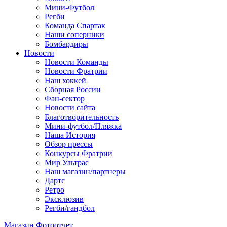
Мини-Футбол
Регби
Команда Спартак
Наши соперники
Бомбардиры
Новости
Новости Команды
Новости Фратрии
Наш хоккей
Сборная России
Фан-cектор
Новости сайта
Благотворительность
Мини-футбол/Пляжка
Наша История
Обзор прессы
Конкурсы Фратрии
Мир Ультрас
Наш магазин/партнеры
Дартс
Ретро
Эксклюзив
Регби/гандбол
Магазин
Фотоотчет