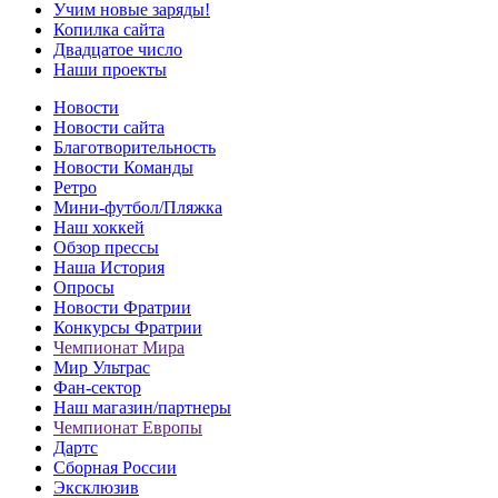
Учим новые заряды!
Копилка сайта
Двадцатое число
Наши проекты
Новости
Новости сайта
Благотворительность
Новости Команды
Ретро
Мини-футбол/Пляжка
Наш хоккей
Обзор прессы
Наша История
Опросы
Новости Фратрии
Конкурсы Фратрии
Чемпионат Мира
Мир Ультрас
Фан-cектор
Наш магазин/партнеры
Чемпионат Европы
Дартс
Сборная России
Эксклюзив