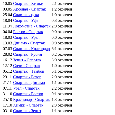
10.05
Спартак - Химки
2:1
окончен
03.05
Арсенал - Спартак
1:2
окончен
25.04
Спартак - цска
1:0
окончен
18.04
Спартак - Уфа
0:3
окончен
11.04
Локомотив - Спартак
2:0
окончен
04.04
Ростов - Спартак
0:0
окончен
18.03
Спартак - Урал
0:0
окончен
13.03
Динамо - Спартак
0:0
окончен
07.03
Спартак - Краснодар
6:1
окончен
28.02
Спартак - Рубин
0:2
окончен
16.12
Зенит - Спартак
3:0
окончен
12.12
Сочи - Спартак
1:0
окончен
05.12
Спартак - Тамбов
5:1
окончен
29.11
Спартак - Ротор
2:0
окончен
21.11
Спартак - Динамо
1:1
окончен
07.11
Урал - Спартак
2:2
окончен
31.10
Спартак - Ростов
0:1
окончен
25.10
Краснодар - Спартак
1:3
окончен
17.10
Химки - Спартак
2:3
окончен
03.10
Спартак - Зенит
1:1
окончен