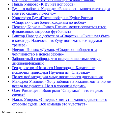
Наиль Умяров: «К Ву нет вопросов»
Ву — о работе с Карседо: «Было очень много тактики, и
мне это сильно помогло»
Кристофер Ву: «После победы в Кубке России
«Спартак» стал более голодным до побед»
Переход Барко в «Ривер Плейт» может сорваться из‑за
финансовых запросов футболиста
Виктор Парада о дебюте за «Спартак»: «Очень рад быть
в команде. Надеюсь, что буду понимать все задумки
тренера»
Ивелин Попов: «Думаю, «Спартак» поборется за
чемпионство в новом сезоне»
Заболотный сообщил, что получил шестимесячную
дисквалификацию
Гендиректор «Нижнего Новгорода» Карасев не
исключил трансфера Пруцева из «Спартака»
Полех поблагодарил маму после своего достижения
Манфред Угальде: «Хочу забивать в каждом матче, но не
всегда получается. Но я в хорошей форме»
Олег Романцев: "Выигрыш "Спартака" - это не дело
случая"
Наиль Умяров: «С первых минут началось давление со
стороны судей. Вся команда это чувствует»
Комментарии