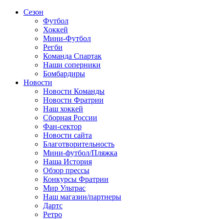
Сезон
Футбол
Хоккей
Мини-Футбол
Регби
Команда Спартак
Наши соперники
Бомбардиры
Новости
Новости Команды
Новости Фратрии
Наш хоккей
Сборная России
Фан-cектор
Новости сайта
Благотворительность
Мини-футбол/Пляжка
Наша История
Обзор прессы
Конкурсы Фратрии
Мир Ультрас
Наш магазин/партнеры
Дартс
Ретро