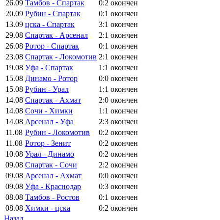
26.09
Тамбов - Спартак
0:2
окончен
20.09
Рубин - Спартак
0:1
окончен
13.09
цска - Спартак
3:1
окончен
29.08
Спартак - Арсенал
2:1
окончен
26.08
Ротор - Спартак
0:1
окончен
23.08
Спартак - Локомотив
2:1
окончен
19.08
Уфа - Спартак
1:1
окончен
15.08
Динамо - Ротор
0:0
окончен
15.08
Рубин - Урал
1:1
окончен
14.08
Спартак - Ахмат
2:0
окончен
14.08
Сочи - Химки
1:1
окончен
14.08
Арсенал - Уфа
2:3
окончен
11.08
Рубин - Локомотив
0:2
окончен
11.08
Ротор - Зенит
0:2
окончен
10.08
Урал - Динамо
0:2
окончен
09.08
Спартак - Сочи
2:2
окончен
09.08
Арсенал - Ахмат
0:0
окончен
09.08
Уфа - Краснодар
0:3
окончен
08.08
Тамбов - Ростов
0:1
окончен
08.08
Химки - цска
0:2
окончен
Назад