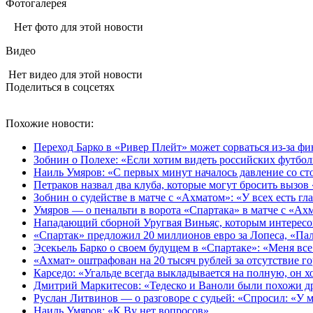
Фотогалерея
Нет фото для этой новости
Видео
Нет видео для этой новости
Поделиться в соцсетях
Похожие новости:
Переход Барко в «Ривер Плейт» может сорваться из‑за ф
Зобнин о Полехе: «Если хотим видеть российских футбол
Наиль Умяров: «С первых минут началось давление со сто
Петраков назвал два клуба, которые могут бросить вызов
Зобнин о судействе в матче с «Ахматом»: «У всех есть гла
Умяров — о пенальти в ворота «Спартака» в матче с «Ах
Нападающий сборной Уругвая Виньяс, которым интересов
«Спартак» предложил 20 миллионов евро за Лопеса, «Пал
Эсекьель Барко о своем будущем в «Спартаке»: «Меня все
«Ахмат» оштрафован на 20 тысяч рублей за отсутствие го
Карседо: «Угальде всегда выкладывается на полную, он хо
Дмитрий Маркитесов: «Тедеско и Ваноли были похожи др
Руслан Литвинов — о разговоре с судьей: «Спросил: «У м
Наиль Умяров: «К Ву нет вопросов»