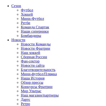
Сезон
Футбол
Хоккей
Мини-Футбол
Регби
Команда Спартак
Наши соперники
Бомбардиры
Новости
Новости Команды
Новости Фратрии
Наш хоккей
Сборная России
Фан-cектор
Новости сайта
Благотворительность
Мини-футбол/Пляжка
Наша История
Обзор прессы
Конкурсы Фратрии
Мир Ультрас
Наш магазин/партнеры
Дартс
Ретро