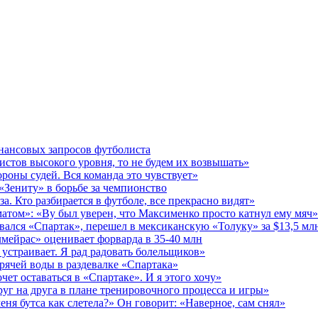
инансовых запросов футболиста
истов высокого уровня, то не будем их возвышать»
роны судей. Вся команда это чувствует»
 «Зениту» в борьбе за чемпионство
за. Кто разбирается в футболе, все прекрасно видят»
матом»: «Ву был уверен, что Максименко просто катнул ему мяч»
ался «Спартак», перешел в мексиканскую «Толуку» за $13,5 мл
мейрас» оценивает форварда в 35-40 млн
 устраивает. Я рад радовать болельщиков»
рячей воды в раздевалке «Спартака»
чет оставаться в «Спартаке». И я этого хочу»
уг на друга в плане тренировочного процесса и игры»
еня бутса как слетела?» Он говорит: «Наверное, сам снял»