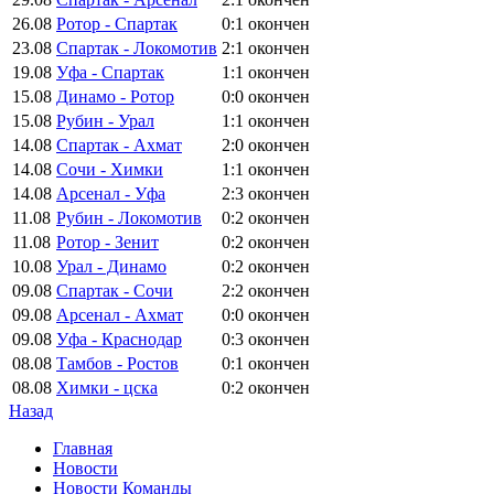
26.08
Ротор - Спартак
0:1
окончен
23.08
Спартак - Локомотив
2:1
окончен
19.08
Уфа - Спартак
1:1
окончен
15.08
Динамо - Ротор
0:0
окончен
15.08
Рубин - Урал
1:1
окончен
14.08
Спартак - Ахмат
2:0
окончен
14.08
Сочи - Химки
1:1
окончен
14.08
Арсенал - Уфа
2:3
окончен
11.08
Рубин - Локомотив
0:2
окончен
11.08
Ротор - Зенит
0:2
окончен
10.08
Урал - Динамо
0:2
окончен
09.08
Спартак - Сочи
2:2
окончен
09.08
Арсенал - Ахмат
0:0
окончен
09.08
Уфа - Краснодар
0:3
окончен
08.08
Тамбов - Ростов
0:1
окончен
08.08
Химки - цска
0:2
окончен
Назад
Главная
Новости
Новости Команды