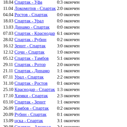
18.04
Спартак - Уфа
0:3
окончен
11.04
Локомотив - Спартак
2:0
окончен
04.04
Ростов - Спартак
0:0
окончен
18.03
Спартак - Урал
0:0
окончен
13.03
Динамо - Спартак
0:0
окончен
07.03
Спартак - Краснодар
6:1
окончен
28.02
Спартак - Рубин
0:2
окончен
16.12
Зенит - Спартак
3:0
окончен
12.12
Сочи - Спартак
1:0
окончен
05.12
Спартак - Тамбов
5:1
окончен
29.11
Спартак - Ротор
2:0
окончен
21.11
Спартак - Динамо
1:1
окончен
07.11
Урал - Спартак
2:2
окончен
31.10
Спартак - Ростов
0:1
окончен
25.10
Краснодар - Спартак
1:3
окончен
17.10
Химки - Спартак
2:3
окончен
03.10
Спартак - Зенит
1:1
окончен
26.09
Тамбов - Спартак
0:2
окончен
20.09
Рубин - Спартак
0:1
окончен
13.09
цска - Спартак
3:1
окончен
29.08
Спартак - Арсенал
2:1
окончен