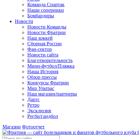
Команда Спартак
Наши соперники
Бомбардиры
Новости
Новости Команды
Новости Фратрии
Наш хоккей
Сборная России
Фан-cектор
Новости сайта
Благотворительность
Мини-футбол/Пляжка
Наша История
Обзор прессы
Конкурсы Фратрии
Мир Ультрас
Наш магазин/партнеры
Дартс
Ретро
Эксклюзив
Регби/гандбол
Магазин
Фотоотчет