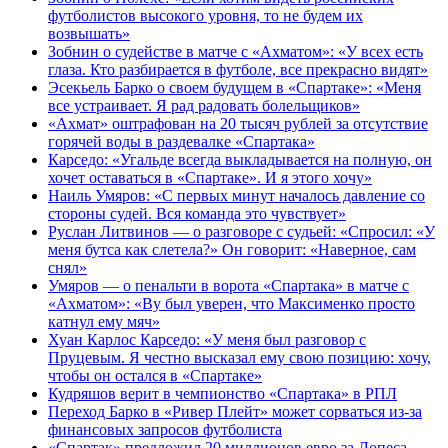
футболистов высокого уровня, то не будем их
возвышать»
Зобнин о судействе в матче с «Ахматом»: «У всех есть
глаза. Кто разбирается в футболе, все прекрасно видят»
Эсекьель Барко о своем будущем в «Спартаке»: «Меня
все устраивает. Я рад радовать болельщиков»
«Ахмат» оштрафован на 20 тысяч рублей за отсутствие
горячей воды в раздевалке «Спартака»
Карседо: «Угальде всегда выкладывается на полную, он
хочет оставаться в «Спартаке». И я этого хочу»
Наиль Умяров: «С первых минут началось давление со
стороны судей. Вся команда это чувствует»
Руслан Литвинов — о разговоре с судьей: «Спросил: «У
меня бутса как слетела?» Он говорит: «Наверное, сам
снял»
Умяров — о пенальти в ворота «Спартака» в матче с
«Ахматом»: «Ву был уверен, что Максименко просто
катнул ему мяч»
Хуан Карлос Карседо: «У меня был разговор с
Пруцевым. Я честно высказал ему свою позицию: хочу,
чтобы он остался в «Спартаке»
Кудряшов верит в чемпионство «Спартака» в РПЛ
Переход Барко в «Ривер Плейт» может сорваться из‑за
финансовых запросов футболиста
«Спартак» предложил 20 миллионов евро за Лопеса,