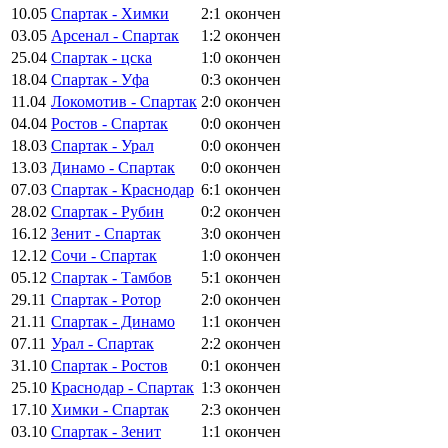
10.05
Спартак - Химки
2:1
окончен
03.05
Арсенал - Спартак
1:2
окончен
25.04
Спартак - цска
1:0
окончен
18.04
Спартак - Уфа
0:3
окончен
11.04
Локомотив - Спартак
2:0
окончен
04.04
Ростов - Спартак
0:0
окончен
18.03
Спартак - Урал
0:0
окончен
13.03
Динамо - Спартак
0:0
окончен
07.03
Спартак - Краснодар
6:1
окончен
28.02
Спартак - Рубин
0:2
окончен
16.12
Зенит - Спартак
3:0
окончен
12.12
Сочи - Спартак
1:0
окончен
05.12
Спартак - Тамбов
5:1
окончен
29.11
Спартак - Ротор
2:0
окончен
21.11
Спартак - Динамо
1:1
окончен
07.11
Урал - Спартак
2:2
окончен
31.10
Спартак - Ростов
0:1
окончен
25.10
Краснодар - Спартак
1:3
окончен
17.10
Химки - Спартак
2:3
окончен
03.10
Спартак - Зенит
1:1
окончен