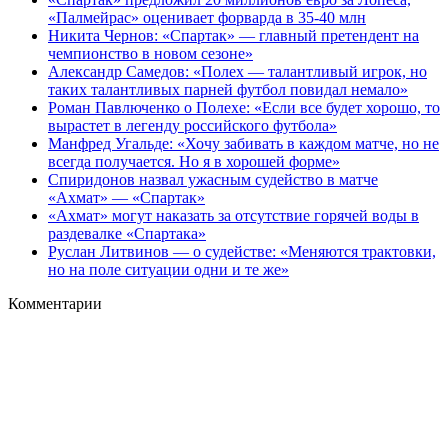
«Палмейрас» оценивает форварда в 35-40 млн
Никита Чернов: «Спартак» — главный претендент на
чемпионство в новом сезоне»
Александр Самедов: «Полех — талантливый игрок, но
таких талантливых парней футбол повидал немало»
Роман Павлюченко о Полехе: «Если все будет хорошо, то
вырастет в легенду российского футбола»
Манфред Угальде: «Хочу забивать в каждом матче, но не
всегда получается. Но я в хорошей форме»
Спиридонов назвал ужасным судейство в матче
«Ахмат» — «Спартак»
«Ахмат» могут наказать за отсутствие горячей воды в
раздевалке «Спартака»
Руслан Литвинов — о судействе: «Меняются трактовки,
но на поле ситуации одни и те же»
Комментарии