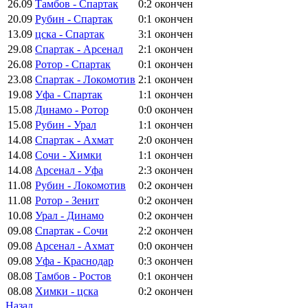
26.09
Тамбов - Спартак
0:2
окончен
20.09
Рубин - Спартак
0:1
окончен
13.09
цска - Спартак
3:1
окончен
29.08
Спартак - Арсенал
2:1
окончен
26.08
Ротор - Спартак
0:1
окончен
23.08
Спартак - Локомотив
2:1
окончен
19.08
Уфа - Спартак
1:1
окончен
15.08
Динамо - Ротор
0:0
окончен
15.08
Рубин - Урал
1:1
окончен
14.08
Спартак - Ахмат
2:0
окончен
14.08
Сочи - Химки
1:1
окончен
14.08
Арсенал - Уфа
2:3
окончен
11.08
Рубин - Локомотив
0:2
окончен
11.08
Ротор - Зенит
0:2
окончен
10.08
Урал - Динамо
0:2
окончен
09.08
Спартак - Сочи
2:2
окончен
09.08
Арсенал - Ахмат
0:0
окончен
09.08
Уфа - Краснодар
0:3
окончен
08.08
Тамбов - Ростов
0:1
окончен
08.08
Химки - цска
0:2
окончен
Назад