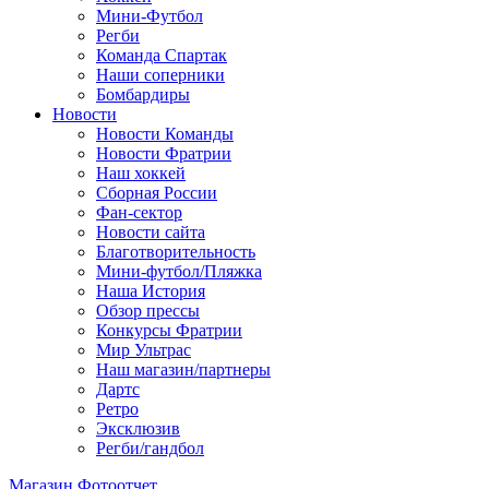
Мини-Футбол
Регби
Команда Спартак
Наши соперники
Бомбардиры
Новости
Новости Команды
Новости Фратрии
Наш хоккей
Сборная России
Фан-cектор
Новости сайта
Благотворительность
Мини-футбол/Пляжка
Наша История
Обзор прессы
Конкурсы Фратрии
Мир Ультрас
Наш магазин/партнеры
Дартс
Ретро
Эксклюзив
Регби/гандбол
Магазин
Фотоотчет