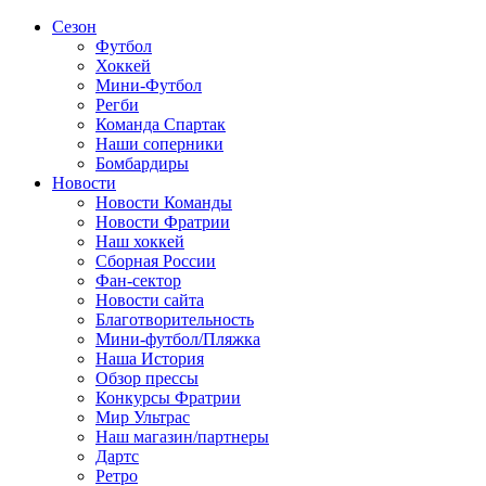
Сезон
Футбол
Хоккей
Мини-Футбол
Регби
Команда Спартак
Наши соперники
Бомбардиры
Новости
Новости Команды
Новости Фратрии
Наш хоккей
Сборная России
Фан-cектор
Новости сайта
Благотворительность
Мини-футбол/Пляжка
Наша История
Обзор прессы
Конкурсы Фратрии
Мир Ультрас
Наш магазин/партнеры
Дартс
Ретро