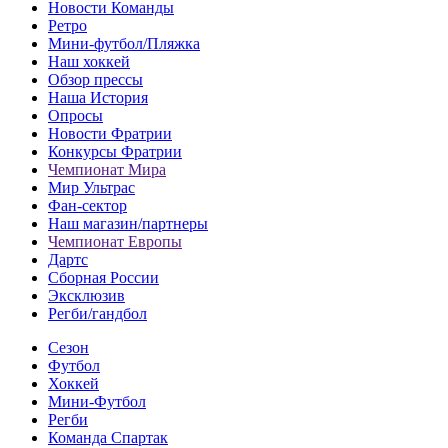
Новости Команды
Ретро
Мини-футбол/Пляжка
Наш хоккей
Обзор прессы
Наша История
Опросы
Новости Фратрии
Конкурсы Фратрии
Чемпионат Мира
Мир Ультрас
Фан-cектор
Наш магазин/партнеры
Чемпионат Европы
Дартс
Сборная России
Эксклюзив
Регби/гандбол
Сезон
Футбол
Хоккей
Мини-Футбол
Регби
Команда Спартак