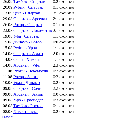
26.09
Тамбов - Спартак
0:2
окончен
20.09
Рубин - Спартак
0:1
окончен
13.09
цска - Спартак
3:1
окончен
29.08
Спартак - Арсенал
2:1
окончен
26.08
Ротор - Спартак
0:1
окончен
23.08
Спартак - Локомотив
2:1
окончен
19.08
Уфа - Спартак
1:1
окончен
15.08
Динамо - Ротор
0:0
окончен
15.08
Рубин - Урал
1:1
окончен
14.08
Спартак - Ахмат
2:0
окончен
14.08
Сочи - Химки
1:1
окончен
14.08
Арсенал - Уфа
2:3
окончен
11.08
Рубин - Локомотив
0:2
окончен
11.08
Ротор - Зенит
0:2
окончен
10.08
Урал - Динамо
0:2
окончен
09.08
Спартак - Сочи
2:2
окончен
09.08
Арсенал - Ахмат
0:0
окончен
09.08
Уфа - Краснодар
0:3
окончен
08.08
Тамбов - Ростов
0:1
окончен
08.08
Химки - цска
0:2
окончен
Назад