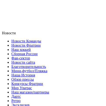
Новости
Новости Команды
Новости Фратрии
Наш хоккей
Сборная России
Фан-cектор
Новости сайта
Благотворительность
Мини-футбол/Пляжка
Наша История
Обзор прессы
Конкурсы Фратрии
Мир Ультрас
Наш магазин/партнеры
Дартс
Ретро
Эксклюзив