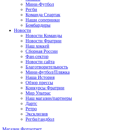
Мини-Футбол
Регби
Команда Спартак
Наши соперники
Бомбардиры
Новости
Новости Команды
Новости Фратрии
Наш хоккей
Сборная России
Фан-cектор
Новости сайта
Благотворительность
Мини-футбол/Пляжка
Наша История
Обзор прессы
Конкурсы Фратрии
Мир Ультрас
Наш магазин/партнеры
Дартс
Ретро
Эксклюзив
Регби/гандбол
Магазин
Фотоотчет