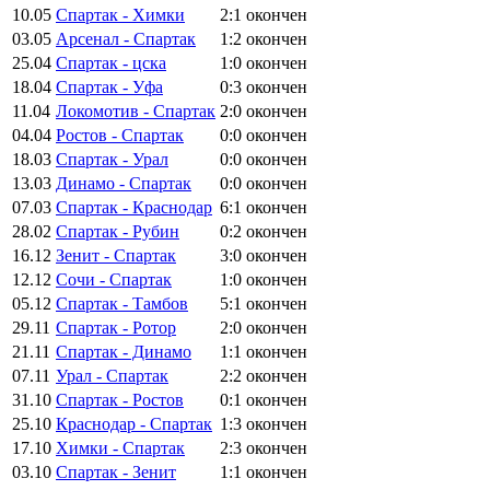
10.05
Спартак - Химки
2:1
окончен
03.05
Арсенал - Спартак
1:2
окончен
25.04
Спартак - цска
1:0
окончен
18.04
Спартак - Уфа
0:3
окончен
11.04
Локомотив - Спартак
2:0
окончен
04.04
Ростов - Спартак
0:0
окончен
18.03
Спартак - Урал
0:0
окончен
13.03
Динамо - Спартак
0:0
окончен
07.03
Спартак - Краснодар
6:1
окончен
28.02
Спартак - Рубин
0:2
окончен
16.12
Зенит - Спартак
3:0
окончен
12.12
Сочи - Спартак
1:0
окончен
05.12
Спартак - Тамбов
5:1
окончен
29.11
Спартак - Ротор
2:0
окончен
21.11
Спартак - Динамо
1:1
окончен
07.11
Урал - Спартак
2:2
окончен
31.10
Спартак - Ростов
0:1
окончен
25.10
Краснодар - Спартак
1:3
окончен
17.10
Химки - Спартак
2:3
окончен
03.10
Спартак - Зенит
1:1
окончен