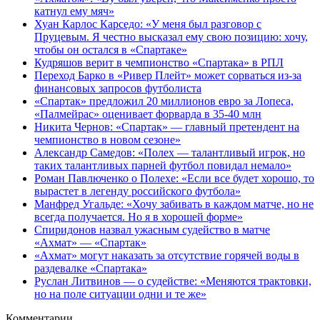
катнул ему мяч»
Хуан Карлос Карседо: «У меня был разговор с
Пруцевым. Я честно высказал ему свою позицию: хочу,
чтобы он остался в «Спартаке»
Кудряшов верит в чемпионство «Спартака» в РПЛ
Переход Барко в «Ривер Плейт» может сорваться из‑за
финансовых запросов футболиста
«Спартак» предложил 20 миллионов евро за Лопеса,
«Палмейрас» оценивает форварда в 35-40 млн
Никита Чернов: «Спартак» — главный претендент на
чемпионство в новом сезоне»
Александр Самедов: «Полех — талантливый игрок, но
таких талантливых парней футбол повидал немало»
Роман Павлюченко о Полехе: «Если все будет хорошо, то
вырастет в легенду российского футбола»
Манфред Угальде: «Хочу забивать в каждом матче, но не
всегда получается. Но я в хорошей форме»
Спиридонов назвал ужасным судейство в матче
«Ахмат» — «Спартак»
«Ахмат» могут наказать за отсутствие горячей воды в
раздевалке «Спартака»
Руслан Литвинов — о судействе: «Меняются трактовки,
но на поле ситуации одни и те же»
Комментарии