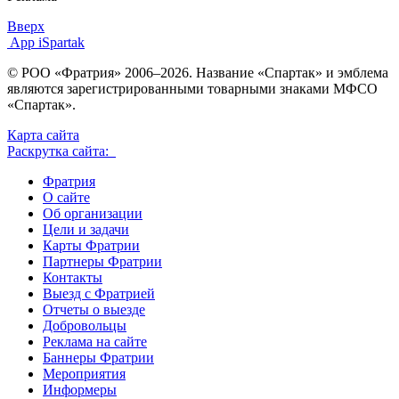
Вверх
App iSpartak
© РОО «Фратрия» 2006–2026. Название «Спартак» и эмблема
являются зарегистрированными товарными знаками МФСО
«Спартак».
Карта сайта
Раскрутка сайта:
Фратрия
О сайте
Об организации
Цели и задачи
Карты Фратрии
Партнеры Фратрии
Контакты
Выезд с Фратрией
Отчеты о выезде
Добровольцы
Реклама на сайте
Баннеры Фратрии
Мероприятия
Информеры