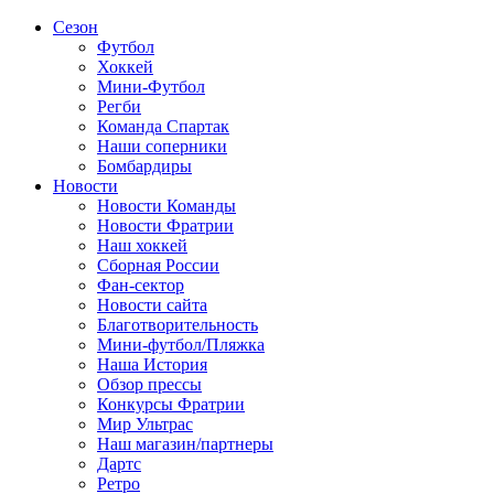
Сезон
Футбол
Хоккей
Мини-Футбол
Регби
Команда Спартак
Наши соперники
Бомбардиры
Новости
Новости Команды
Новости Фратрии
Наш хоккей
Сборная России
Фан-cектор
Новости сайта
Благотворительность
Мини-футбол/Пляжка
Наша История
Обзор прессы
Конкурсы Фратрии
Мир Ультрас
Наш магазин/партнеры
Дартс
Ретро