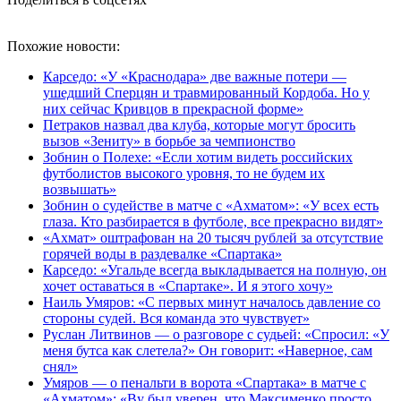
Похожие новости:
Карседо: «У «Краснодара» две важные потери —
ушедший Сперцян и травмированный Кордоба. Но у
них сейчас Кривцов в прекрасной форме»
Петраков назвал два клуба, которые могут бросить
вызов «Зениту» в борьбе за чемпионство
Зобнин о Полехе: «Если хотим видеть российских
футболистов высокого уровня, то не будем их
возвышать»
Зобнин о судействе в матче с «Ахматом»: «У всех есть
глаза. Кто разбирается в футболе, все прекрасно видят»
«Ахмат» оштрафован на 20 тысяч рублей за отсутствие
горячей воды в раздевалке «Спартака»
Карседо: «Угальде всегда выкладывается на полную, он
хочет оставаться в «Спартаке». И я этого хочу»
Наиль Умяров: «С первых минут началось давление со
стороны судей. Вся команда это чувствует»
Руслан Литвинов — о разговоре с судьей: «Спросил: «У
меня бутса как слетела?» Он говорит: «Наверное, сам
снял»
Умяров — о пенальти в ворота «Спартака» в матче с
«Ахматом»: «Ву был уверен, что Максименко просто