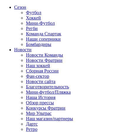
Сезон
Футбол
Хоккей
Мини-Футбол
Регби
Команда Спартак
Наши соперники
Бомбардиры
Новости
Новости Команды
Новости Фратрии
Наш хоккей
Сборная России
Фан-cектор
Новости сайта
Благотворительность
Мини-футбол/Пляжка
Наша История
Обзор прессы
Конкурсы Фратрии
Мир Ультрас
Наш магазин/партнеры
Дартс
Ретро