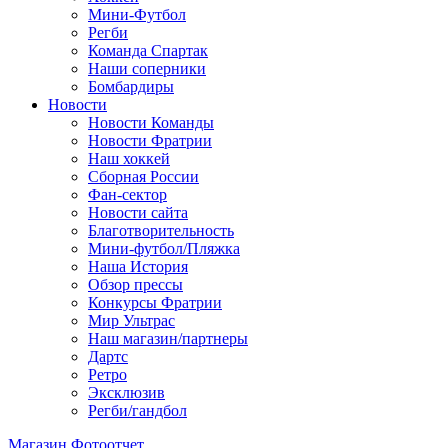
Мини-Футбол
Регби
Команда Спартак
Наши соперники
Бомбардиры
Новости
Новости Команды
Новости Фратрии
Наш хоккей
Сборная России
Фан-cектор
Новости сайта
Благотворительность
Мини-футбол/Пляжка
Наша История
Обзор прессы
Конкурсы Фратрии
Мир Ультрас
Наш магазин/партнеры
Дартс
Ретро
Эксклюзив
Регби/гандбол
Магазин
Фотоотчет