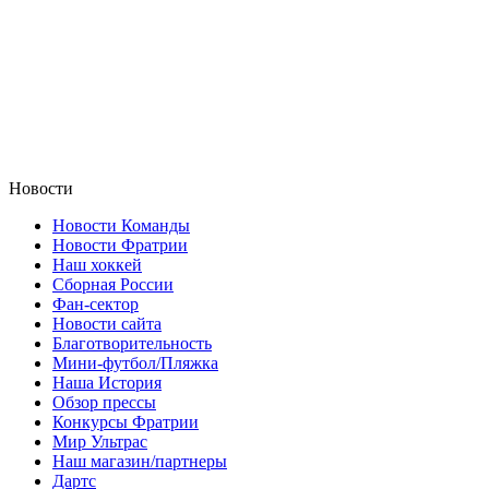
Новости
Новости Команды
Новости Фратрии
Наш хоккей
Сборная России
Фан-cектор
Новости сайта
Благотворительность
Мини-футбол/Пляжка
Наша История
Обзор прессы
Конкурсы Фратрии
Мир Ультрас
Наш магазин/партнеры
Дартс