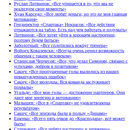
Руслан Литвинов: «Все упирается в то, что мы не
реализуем свои моменты»
Хуан Карседо: «Все любят деньги, но это не моя главная
мотивация»
Гендиректор «Спартака» Некрасов: «Все действия
отражаются на табло. Есть над чем работать и подумать»
Литвинов: «Все хотят уйти в хорошем настроении,
поэтому будем биться»
Заболотный: «Все сплотились вокруг тренера»
Войцех Ковалевски: «Всегда очень ценил возможность
общения с таким человеком»
Станислав Черчесов: «Все, что делал Симонян, связано с
успехами, добром и позитивом»
Сакич: «Все пропущенные голы вылились из наших
невынужденных ошибок»
Сакич: «Все молодцы. Вся команда заслуживает
похвалы»
Угальде: «Все мои голы — достижение партнеров. Они
дают мне энергию и мотивацию»
Малышев: «Все в «Спартаке» не удовлетворены
результатом»
Сакич: «Все эпизоды были в пользу «Динамо»
Ещенко: «Всего пять очков до «Краснодара», всё может
быть»
Станкович: «Все ребята настроены и заряжены»