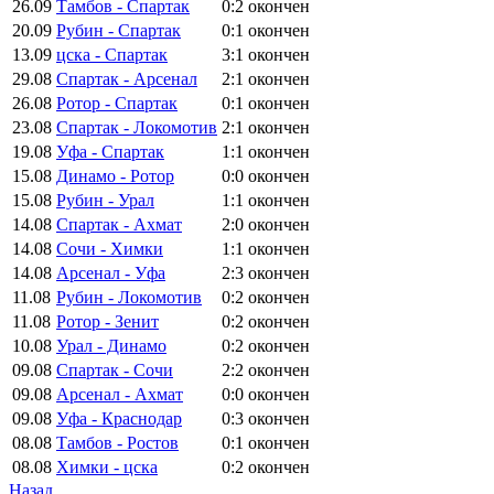
26.09
Тамбов - Спартак
0:2
окончен
20.09
Рубин - Спартак
0:1
окончен
13.09
цска - Спартак
3:1
окончен
29.08
Спартак - Арсенал
2:1
окончен
26.08
Ротор - Спартак
0:1
окончен
23.08
Спартак - Локомотив
2:1
окончен
19.08
Уфа - Спартак
1:1
окончен
15.08
Динамо - Ротор
0:0
окончен
15.08
Рубин - Урал
1:1
окончен
14.08
Спартак - Ахмат
2:0
окончен
14.08
Сочи - Химки
1:1
окончен
14.08
Арсенал - Уфа
2:3
окончен
11.08
Рубин - Локомотив
0:2
окончен
11.08
Ротор - Зенит
0:2
окончен
10.08
Урал - Динамо
0:2
окончен
09.08
Спартак - Сочи
2:2
окончен
09.08
Арсенал - Ахмат
0:0
окончен
09.08
Уфа - Краснодар
0:3
окончен
08.08
Тамбов - Ростов
0:1
окончен
08.08
Химки - цска
0:2
окончен
Назад