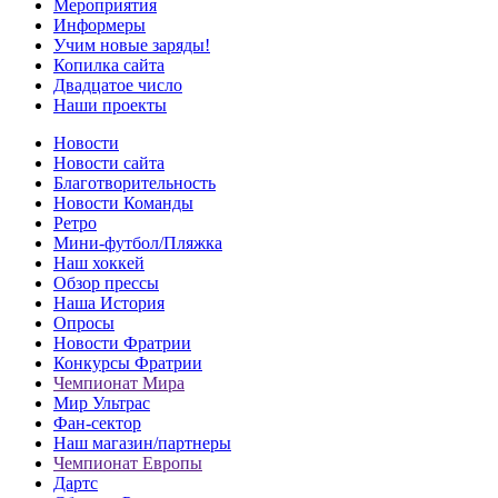
Мероприятия
Информеры
Учим новые заряды!
Копилка сайта
Двадцатое число
Наши проекты
Новости
Новости сайта
Благотворительность
Новости Команды
Ретро
Мини-футбол/Пляжка
Наш хоккей
Обзор прессы
Наша История
Опросы
Новости Фратрии
Конкурсы Фратрии
Чемпионат Мира
Мир Ультрас
Фан-cектор
Наш магазин/партнеры
Чемпионат Европы
Дартс