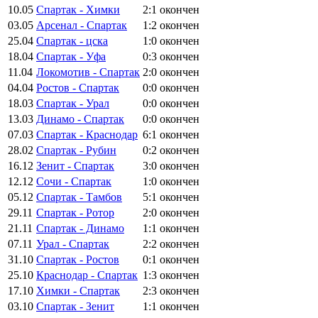
10.05
Спартак - Химки
2:1
окончен
03.05
Арсенал - Спартак
1:2
окончен
25.04
Спартак - цска
1:0
окончен
18.04
Спартак - Уфа
0:3
окончен
11.04
Локомотив - Спартак
2:0
окончен
04.04
Ростов - Спартак
0:0
окончен
18.03
Спартак - Урал
0:0
окончен
13.03
Динамо - Спартак
0:0
окончен
07.03
Спартак - Краснодар
6:1
окончен
28.02
Спартак - Рубин
0:2
окончен
16.12
Зенит - Спартак
3:0
окончен
12.12
Сочи - Спартак
1:0
окончен
05.12
Спартак - Тамбов
5:1
окончен
29.11
Спартак - Ротор
2:0
окончен
21.11
Спартак - Динамо
1:1
окончен
07.11
Урал - Спартак
2:2
окончен
31.10
Спартак - Ростов
0:1
окончен
25.10
Краснодар - Спартак
1:3
окончен
17.10
Химки - Спартак
2:3
окончен
03.10
Спартак - Зенит
1:1
окончен