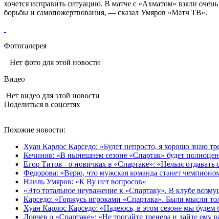
хочется исправить ситуацию. В матче с «Ахматом» взяли очень 
борьбы и самопожертвования, — сказал Умяров «Матч ТВ».
Фотогалерея
Нет фото для этой новости
Видео
Нет видео для этой новости
Поделиться в соцсетях
Похожие новости:
Хуан Карлос Карседо: «Будет непросто, я хорошо знаю т
Кечинов: «В нынешнем сезоне «Спартак» будет полноце
Егор Титов - о новичках в «Спартаке»: «Нельзя отдавать
Федорова: «Верю, что мужская команда станет чемпионо
Наиль Умяров: «К Ву нет вопросов»
«Это тотальное неуважение к «Спартаку». В клубе возму
Карседо: «Горжусь игроками «Спартака». Были мысли толь
Хуан Карлос Карседо: «Надеюсь, в этом сезоне мы будем б
Ловчев о «Спартаке»: «Не трогайте тренера и дайте ему 