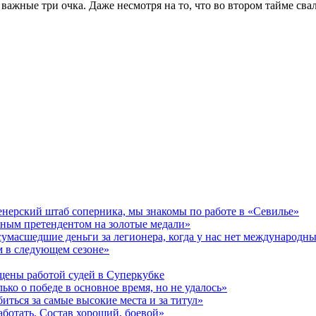
важные три очка. Даже несмотря на то, что во втором тайме сва
ренерский штаб соперника, мы знакомы по работе в «Севилье»
нным претендентом на золотые медали»
 сумасшедшие деньги за легионера, когда у нас нет международн
м в следующем сезоне»
щены работой судей в Суперкубке
ко о победе в основное время, но не удалось»
иться за самые высокие места и за титул»
работать. Состав хороший, боевой»