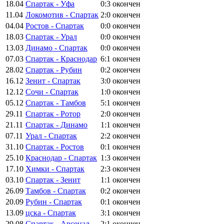
18.04
Спартак - Уфа
0:3
окончен
11.04
Локомотив - Спартак
2:0
окончен
04.04
Ростов - Спартак
0:0
окончен
18.03
Спартак - Урал
0:0
окончен
13.03
Динамо - Спартак
0:0
окончен
07.03
Спартак - Краснодар
6:1
окончен
28.02
Спартак - Рубин
0:2
окончен
16.12
Зенит - Спартак
3:0
окончен
12.12
Сочи - Спартак
1:0
окончен
05.12
Спартак - Тамбов
5:1
окончен
29.11
Спартак - Ротор
2:0
окончен
21.11
Спартак - Динамо
1:1
окончен
07.11
Урал - Спартак
2:2
окончен
31.10
Спартак - Ростов
0:1
окончен
25.10
Краснодар - Спартак
1:3
окончен
17.10
Химки - Спартак
2:3
окончен
03.10
Спартак - Зенит
1:1
окончен
26.09
Тамбов - Спартак
0:2
окончен
20.09
Рубин - Спартак
0:1
окончен
13.09
цска - Спартак
3:1
окончен
29.08
Спартак - Арсенал
2:1
окончен