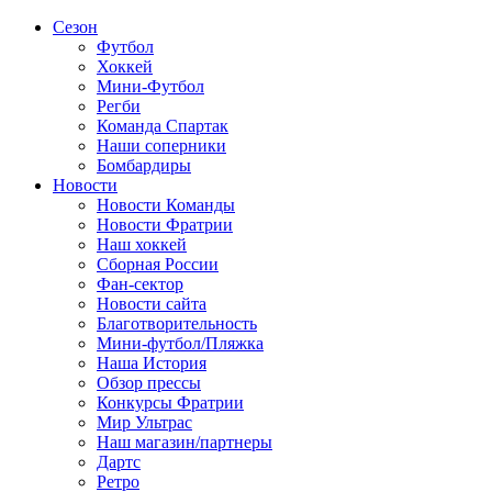
Сезон
Футбол
Хоккей
Мини-Футбол
Регби
Команда Спартак
Наши соперники
Бомбардиры
Новости
Новости Команды
Новости Фратрии
Наш хоккей
Сборная России
Фан-cектор
Новости сайта
Благотворительность
Мини-футбол/Пляжка
Наша История
Обзор прессы
Конкурсы Фратрии
Мир Ультрас
Наш магазин/партнеры
Дартс
Ретро