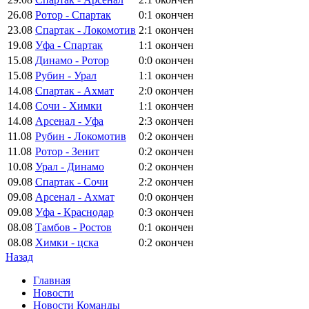
26.08
Ротор - Спартак
0:1
окончен
23.08
Спартак - Локомотив
2:1
окончен
19.08
Уфа - Спартак
1:1
окончен
15.08
Динамо - Ротор
0:0
окончен
15.08
Рубин - Урал
1:1
окончен
14.08
Спартак - Ахмат
2:0
окончен
14.08
Сочи - Химки
1:1
окончен
14.08
Арсенал - Уфа
2:3
окончен
11.08
Рубин - Локомотив
0:2
окончен
11.08
Ротор - Зенит
0:2
окончен
10.08
Урал - Динамо
0:2
окончен
09.08
Спартак - Сочи
2:2
окончен
09.08
Арсенал - Ахмат
0:0
окончен
09.08
Уфа - Краснодар
0:3
окончен
08.08
Тамбов - Ростов
0:1
окончен
08.08
Химки - цска
0:2
окончен
Назад
Главная
Новости
Новости Команды