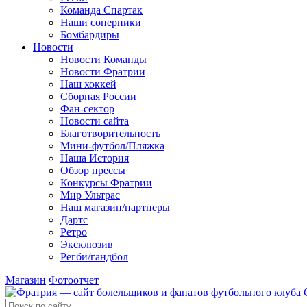
Команда Спартак
Наши соперники
Бомбардиры
Новости
Новости Команды
Новости Фратрии
Наш хоккей
Сборная России
Фан-cектор
Новости сайта
Благотворительность
Мини-футбол/Пляжка
Наша История
Обзор прессы
Конкурсы Фратрии
Мир Ультрас
Наш магазин/партнеры
Дартс
Ретро
Эксклюзив
Регби/гандбол
Магазин
Фотоотчет