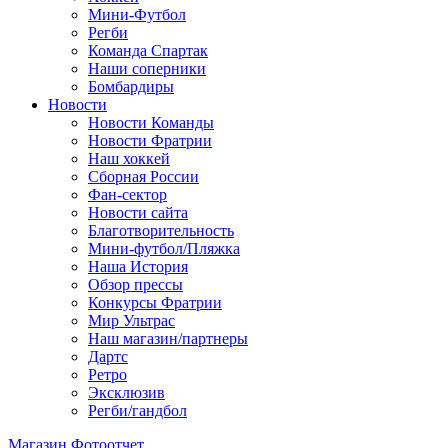
Мини-Футбол
Регби
Команда Спартак
Наши соперники
Бомбардиры
Новости
Новости Команды
Новости Фратрии
Наш хоккей
Сборная России
Фан-cектор
Новости сайта
Благотворительность
Мини-футбол/Пляжка
Наша История
Обзор прессы
Конкурсы Фратрии
Мир Ультрас
Наш магазин/партнеры
Дартс
Ретро
Эксклюзив
Регби/гандбол
Магазин
Фотоотчет