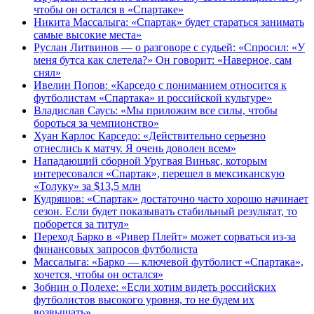
чтобы он остался в «Спартаке»
Никита Массалыга: «Спартак» будет стараться занимать
самые высокие места»
Руслан Литвинов — о разговоре с судьей: «Спросил: «У
меня бутса как слетела?» Он говорит: «Наверное, сам
снял»
Ивелин Попов: «Карседо с пониманием относится к
футболистам «Спартака» и российской культуре»
Владислав Саусь: «Мы приложим все силы, чтобы
бороться за чемпионство»
Хуан Карлос Карседо: «Действительно серьезно
отнеслись к матчу. Я очень доволен всем»
Нападающий сборной Уругвая Виньяс, которым
интересовался «Спартак», перешел в мексиканскую
«Толуку» за $13,5 млн
Кудряшов: «Спартак» достаточно часто хорошо начинает
сезон. Если будет показывать стабильный результат, то
поборется за титул»
Переход Барко в «Ривер Плейт» может сорваться из‑за
финансовых запросов футболиста
Массалыга: «Барко — ключевой футболист «Спартака»,
хочется, чтобы он остался»
Зобнин о Полехе: «Если хотим видеть российских
футболистов высокого уровня, то не будем их
возвышать»