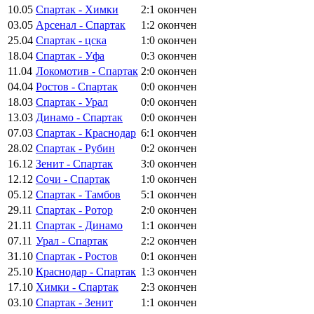
10.05
Спартак - Химки
2:1
окончен
03.05
Арсенал - Спартак
1:2
окончен
25.04
Спартак - цска
1:0
окончен
18.04
Спартак - Уфа
0:3
окончен
11.04
Локомотив - Спартак
2:0
окончен
04.04
Ростов - Спартак
0:0
окончен
18.03
Спартак - Урал
0:0
окончен
13.03
Динамо - Спартак
0:0
окончен
07.03
Спартак - Краснодар
6:1
окончен
28.02
Спартак - Рубин
0:2
окончен
16.12
Зенит - Спартак
3:0
окончен
12.12
Сочи - Спартак
1:0
окончен
05.12
Спартак - Тамбов
5:1
окончен
29.11
Спартак - Ротор
2:0
окончен
21.11
Спартак - Динамо
1:1
окончен
07.11
Урал - Спартак
2:2
окончен
31.10
Спартак - Ростов
0:1
окончен
25.10
Краснодар - Спартак
1:3
окончен
17.10
Химки - Спартак
2:3
окончен
03.10
Спартак - Зенит
1:1
окончен