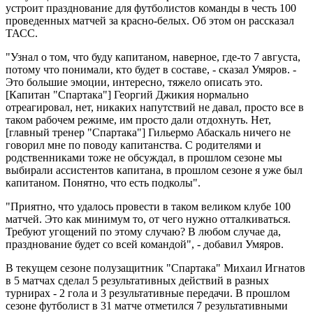
устроит празднование для футболистов команды в честь 100
проведенных матчей за красно-белых. Об этом он рассказал
ТАСС.
"Узнал о том, что буду капитаном, наверное, где-то 7 августа,
потому что понимали, кто будет в составе, - сказал Умяров. -
Это большие эмоции, интересно, тяжело описать это.
[Капитан "Спартака"] Георгий Джикия нормально
отреагировал, нет, никаких напутствий не давал, просто все в
таком рабочем режиме, им просто дали отдохнуть. Нет,
[главный тренер "Спартака"] Гильермо Абаскаль ничего не
говорил мне по поводу капитанства. С родителями и
родственниками тоже не обсуждал, в прошлом сезоне мы
выбирали ассистентов капитана, в прошлом сезоне я уже был
капитаном. Понятно, что есть подколы".
"Приятно, что удалось провести в таком великом клубе 100
матчей. Это как минимум то, от чего нужно отталкиваться.
Требуют угощений по этому случаю? В любом случае да,
празднование будет со всей командой", - добавил Умяров.
В текущем сезоне полузащитник "Спартака" Михаил Игнатов
в 5 матчах сделал 5 результативных действий в разных
турнирах - 2 гола и 3 результативные передачи. В прошлом
сезоне футболист в 31 матче отметился 7 результативными