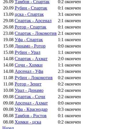
26.09
Тамбов - Спартак
0:2
окончен
20.09
Рубин - Спартак
0:1
окончен
13.09
цска - Спартак
3:1
окончен
29.08
Спартак - Арсенал
2:1
окончен
26.08
Ротор - Спартак
0:1
окончен
23.08
Спартак - Локомотив
2:1
окончен
19.08
Уфа - Спартак
1:1
окончен
15.08
Динамо - Ротор
0:0
окончен
15.08
Рубин - Урал
1:1
окончен
14.08
Спартак - Ахмат
2:0
окончен
14.08
Сочи - Химки
1:1
окончен
14.08
Арсенал - Уфа
2:3
окончен
11.08
Рубин - Локомотив
0:2
окончен
11.08
Ротор - Зенит
0:2
окончен
10.08
Урал - Динамо
0:2
окончен
09.08
Спартак - Сочи
2:2
окончен
09.08
Арсенал - Ахмат
0:0
окончен
09.08
Уфа - Краснодар
0:3
окончен
08.08
Тамбов - Ростов
0:1
окончен
08.08
Химки - цска
0:2
окончен
Назад