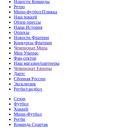
Новости Команды
Ретро
Мини-футбол/Пляжка
Наш хоккей
Обзор прессы
Наша История
Опросы
Новости Фратрии
Конкурсы Фратрии
Чемпионат Мира
Мир Ультрас
Фан-cектор
Наш магазин/партнеры
Чемпионат Европы
Дартс
Сборная России
Эксклюзив
Регби/гандбол
Сезон
Футбол
Хоккей
Мини-Футбол
Регби
Команда Спартак