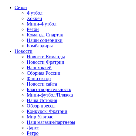
Сезон
Футбол
Хоккей
Мини-Футбол
Регби
Команда Спартак
Наши соперники
Бомбардиры
Новости
Новости Команды
Новости Фратрии
Наш хоккей
Сборная России
Фан-cектор
Новости сайта
Благотворительность
Мини-футбол/Пляжка
Наша История
Обзор прессы
Конкурсы Фратрии
Мир Ультрас
Наш магазин/партнеры
Дартс
Ретро