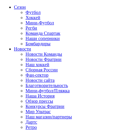
Сезон
Футбол
Хоккей
Мини-Футбол
Регби
Команда Спартак
Наши соперники
Бомбардиры
Новости
Новости Команды
Новости Фратрии
Наш хоккей
Сборная России
Фан-cектор
Новости сайта
Благотворительность
Мини-футбол/Пляжка
Наша История
Обзор прессы
Конкурсы Фратрии
Мир Ультрас
Наш магазин/партнеры
Дартс
Ретро