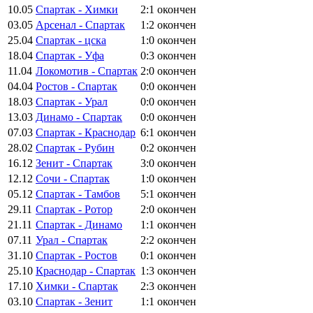
10.05
Спартак - Химки
2:1
окончен
03.05
Арсенал - Спартак
1:2
окончен
25.04
Спартак - цска
1:0
окончен
18.04
Спартак - Уфа
0:3
окончен
11.04
Локомотив - Спартак
2:0
окончен
04.04
Ростов - Спартак
0:0
окончен
18.03
Спартак - Урал
0:0
окончен
13.03
Динамо - Спартак
0:0
окончен
07.03
Спартак - Краснодар
6:1
окончен
28.02
Спартак - Рубин
0:2
окончен
16.12
Зенит - Спартак
3:0
окончен
12.12
Сочи - Спартак
1:0
окончен
05.12
Спартак - Тамбов
5:1
окончен
29.11
Спартак - Ротор
2:0
окончен
21.11
Спартак - Динамо
1:1
окончен
07.11
Урал - Спартак
2:2
окончен
31.10
Спартак - Ростов
0:1
окончен
25.10
Краснодар - Спартак
1:3
окончен
17.10
Химки - Спартак
2:3
окончен
03.10
Спартак - Зенит
1:1
окончен