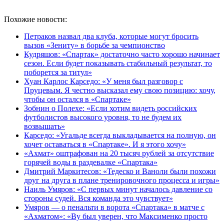
Похожие новости:
Петраков назвал два клуба, которые могут бросить
вызов «Зениту» в борьбе за чемпионство
Кудряшов: «Спартак» достаточно часто хорошо начинает
сезон. Если будет показывать стабильный результат, то
поборется за титул»
Хуан Карлос Карседо: «У меня был разговор с
Пруцевым. Я честно высказал ему свою позицию: хочу,
чтобы он остался в «Спартаке»
Зобнин о Полехе: «Если хотим видеть российских
футболистов высокого уровня, то не будем их
возвышать»
Карседо: «Угальде всегда выкладывается на полную, он
хочет оставаться в «Спартаке». И я этого хочу»
«Ахмат» оштрафован на 20 тысяч рублей за отсутствие
горячей воды в раздевалке «Спартака»
Дмитрий Маркитесов: «Тедеско и Ваноли были похожи
друг на друга в плане тренировочного процесса и игры»
Наиль Умяров: «С первых минут началось давление со
стороны судей. Вся команда это чувствует»
Умяров — о пенальти в ворота «Спартака» в матче с
«Ахматом»: «Ву был уверен, что Максименко просто