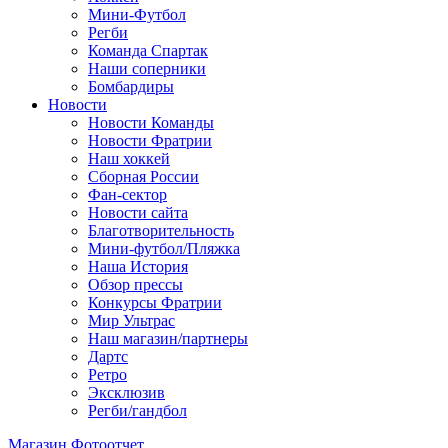
Мини-Футбол
Регби
Команда Спартак
Наши соперники
Бомбардиры
Новости
Новости Команды
Новости Фратрии
Наш хоккей
Сборная России
Фан-cектор
Новости сайта
Благотворительность
Мини-футбол/Пляжка
Наша История
Обзор прессы
Конкурсы Фратрии
Мир Ультрас
Наш магазин/партнеры
Дартс
Ретро
Эксклюзив
Регби/гандбол
Магазин
Фотоотчет