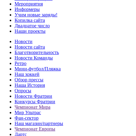
Мероприятия
Информеры
Учим новые заряды!
Копилка сайта
Двадцатое число
Наши проекты
Новости
Новости сайта
Благотворительность
Новости Команды
Ретро
Мини-футбол/Пляжка
Наш хоккей
Обзор прессы
Наша История
Опросы
Новости Фратрии
Конкурсы Фратрии
Чемпионат Мира
Мир Ультрас
Фан-cектор
Наш магазин/партнеры
Чемпионат Европы
Дартс