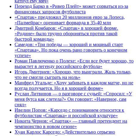
катнул ему мяч»
Переход Барко в «Ривер Плейт» может сорваться из‑за
финансовых запросов футболиста
«Спартак» предложил 20 миллионов евро за Лопеса,
«Палмейрас» оценивает форварда в 35-40 млн
Дмитрий Комбаров: «Спартак» в хорошей форме.
«Родине» было трудно обороняться против такой
быстрой команды»
Самедов: «Три победы — хороший и мощный старт
«Спартака». Но пока очень рано говорить о конечном
успехе»
Роман Павлюченко о Полехе: «Если все будет хорошо, то
вырастет в легенду российского футбола»
Игорь Дмитриев: «Хорошо, что выиграли. Жаль только,
что не смогли сыграть на ноль»
Манфред Угальде: «Хочу забивать в каждом матче, но не
всегда получается. Но я в хорошей форме»
Руслан Литвинов — о разговоре с судьей: «Спросил: «У
меня бутса как слетела?» Он говорит: «Наверное, сам
снял»
Ивелин Попов: «Карседо с пониманием относится к
футболистам «Спартака» и российской культуре»
Никита Чернов: «Спартак» — главный претендент на
чемпионство в новом сезоне»
Хуан Карлос Карседо: «Действительно серьезно