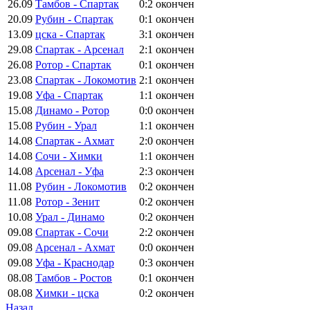
26.09
Тамбов - Спартак
0:2
окончен
20.09
Рубин - Спартак
0:1
окончен
13.09
цска - Спартак
3:1
окончен
29.08
Спартак - Арсенал
2:1
окончен
26.08
Ротор - Спартак
0:1
окончен
23.08
Спартак - Локомотив
2:1
окончен
19.08
Уфа - Спартак
1:1
окончен
15.08
Динамо - Ротор
0:0
окончен
15.08
Рубин - Урал
1:1
окончен
14.08
Спартак - Ахмат
2:0
окончен
14.08
Сочи - Химки
1:1
окончен
14.08
Арсенал - Уфа
2:3
окончен
11.08
Рубин - Локомотив
0:2
окончен
11.08
Ротор - Зенит
0:2
окончен
10.08
Урал - Динамо
0:2
окончен
09.08
Спартак - Сочи
2:2
окончен
09.08
Арсенал - Ахмат
0:0
окончен
09.08
Уфа - Краснодар
0:3
окончен
08.08
Тамбов - Ростов
0:1
окончен
08.08
Химки - цска
0:2
окончен
Назад