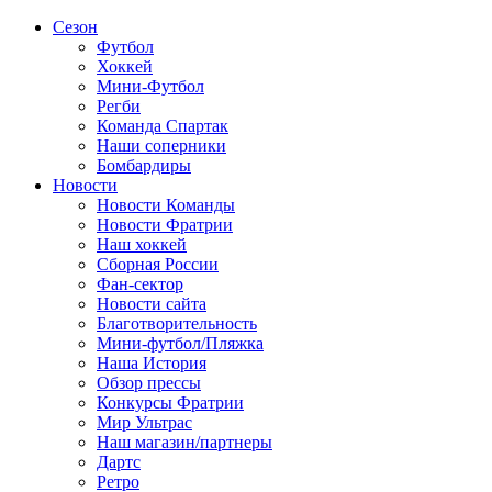
Сезон
Футбол
Хоккей
Мини-Футбол
Регби
Команда Спартак
Наши соперники
Бомбардиры
Новости
Новости Команды
Новости Фратрии
Наш хоккей
Сборная России
Фан-cектор
Новости сайта
Благотворительность
Мини-футбол/Пляжка
Наша История
Обзор прессы
Конкурсы Фратрии
Мир Ультрас
Наш магазин/партнеры
Дартс
Ретро