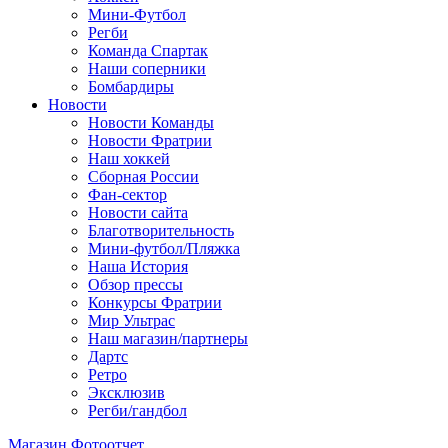
Мини-Футбол
Регби
Команда Спартак
Наши соперники
Бомбардиры
Новости
Новости Команды
Новости Фратрии
Наш хоккей
Сборная России
Фан-cектор
Новости сайта
Благотворительность
Мини-футбол/Пляжка
Наша История
Обзор прессы
Конкурсы Фратрии
Мир Ультрас
Наш магазин/партнеры
Дартс
Ретро
Эксклюзив
Регби/гандбол
Магазин
Фотоотчет