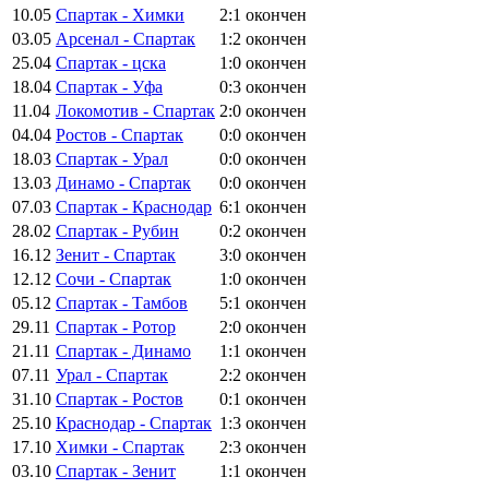
10.05
Спартак - Химки
2:1
окончен
03.05
Арсенал - Спартак
1:2
окончен
25.04
Спартак - цска
1:0
окончен
18.04
Спартак - Уфа
0:3
окончен
11.04
Локомотив - Спартак
2:0
окончен
04.04
Ростов - Спартак
0:0
окончен
18.03
Спартак - Урал
0:0
окончен
13.03
Динамо - Спартак
0:0
окончен
07.03
Спартак - Краснодар
6:1
окончен
28.02
Спартак - Рубин
0:2
окончен
16.12
Зенит - Спартак
3:0
окончен
12.12
Сочи - Спартак
1:0
окончен
05.12
Спартак - Тамбов
5:1
окончен
29.11
Спартак - Ротор
2:0
окончен
21.11
Спартак - Динамо
1:1
окончен
07.11
Урал - Спартак
2:2
окончен
31.10
Спартак - Ростов
0:1
окончен
25.10
Краснодар - Спартак
1:3
окончен
17.10
Химки - Спартак
2:3
окончен
03.10
Спартак - Зенит
1:1
окончен