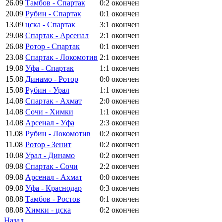
26.09
Тамбов - Спартак
0:2
окончен
20.09
Рубин - Спартак
0:1
окончен
13.09
цска - Спартак
3:1
окончен
29.08
Спартак - Арсенал
2:1
окончен
26.08
Ротор - Спартак
0:1
окончен
23.08
Спартак - Локомотив
2:1
окончен
19.08
Уфа - Спартак
1:1
окончен
15.08
Динамо - Ротор
0:0
окончен
15.08
Рубин - Урал
1:1
окончен
14.08
Спартак - Ахмат
2:0
окончен
14.08
Сочи - Химки
1:1
окончен
14.08
Арсенал - Уфа
2:3
окончен
11.08
Рубин - Локомотив
0:2
окончен
11.08
Ротор - Зенит
0:2
окончен
10.08
Урал - Динамо
0:2
окончен
09.08
Спартак - Сочи
2:2
окончен
09.08
Арсенал - Ахмат
0:0
окончен
09.08
Уфа - Краснодар
0:3
окончен
08.08
Тамбов - Ростов
0:1
окончен
08.08
Химки - цска
0:2
окончен
Назад