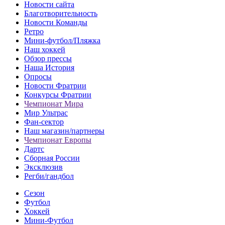
Новости сайта
Благотворительность
Новости Команды
Ретро
Мини-футбол/Пляжка
Наш хоккей
Обзор прессы
Наша История
Опросы
Новости Фратрии
Конкурсы Фратрии
Чемпионат Мира
Мир Ультрас
Фан-cектор
Наш магазин/партнеры
Чемпионат Европы
Дартс
Сборная России
Эксклюзив
Регби/гандбол
Сезон
Футбол
Хоккей
Мини-Футбол